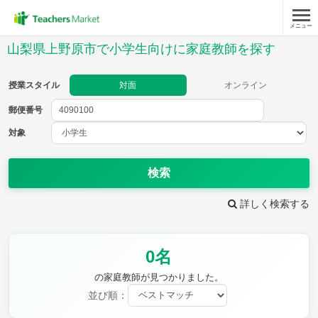
メニュー
授業スタイル
山梨県上野原市で小学生向けに家庭教師を探す
対面
オンライン
授業スタイル
対面
オンライン
郵便番号
郵便
番号
対象
対象
検索
詳しく検索する
教科
0名
国語
社会
算数
理科
英語
音楽
の家庭教師が見つかりました。
家庭科
保健・体育
並び順：
図画工作
書写