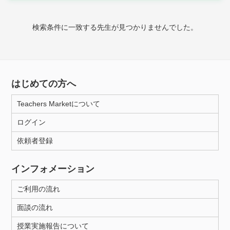
時給：¥1,000 ～ ¥10,000
検索条件に一致する先生が見つかりませんでした。
授業可能日
月曜日
火曜日
水曜日
木曜日
金曜日
はじめての方へ
土曜日
日曜日
Teachers Marketについて
ログイン
所属大学
依頼者登録
インフォメーション
距離：15km以内
ご利用の流れ
面談の流れ
年齢：18-101歳
授業実施報告について