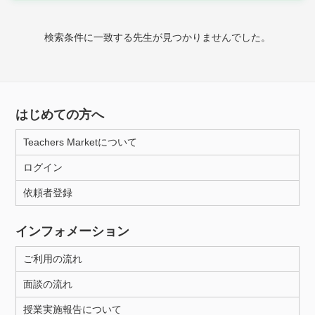
時給：¥1,000 ～ ¥10,000
検索条件に一致する先生が見つかりませんでした。
授業可能日
月曜日
火曜日
水曜日
木曜日
金曜日
はじめての方へ
土曜日
日曜日
Teachers Marketについて
ログイン
所属大学
依頼者登録
インフォメーション
距離：15km以内
ご利用の流れ
面談の流れ
年齢：18-101歳
授業実施報告について