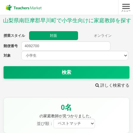
メニュー
授業スタイル
山梨県南巨摩郡早川町で小学生向けに家庭教師を探す
対面
オンライン
授業スタイル
対面
オンライン
郵便番号
郵便
番号
対象
対象
検索
詳しく検索する
教科
0名
国語
社会
算数
理科
英語
音楽
の家庭教師が見つかりました。
家庭科
保健・体育
並び順：
図画工作
書写