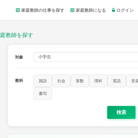
家庭教師の仕事を探す
家庭教師になる
ログイン
庭教師を探す
対象
教科
国語
社会
算数
理科
英語
音
書写
検索
家庭科
保健・体育
図画工作
書写