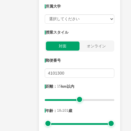
所属大学
授業可能日
授業スタイル
月曜日
火曜日
水曜日
木曜日
金曜日
対面
オンライン
所属大学
郵便番号
距離：15km以内
距離：
15
km以内
年齢：18-101歳
年齢：
18
-
101
歳
性別