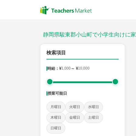
授業スタイル
対面
静岡県駿東郡小山町で小学生向けに家
郵便番号
検索項目
時給：¥
1,000
～ ¥
10,000
対象
授業可能日
教科
月曜日
火曜日
水曜日
国語
社会
算数
理科
英語
音楽
木曜日
金曜日
土曜日
日曜日
時給：¥1,000 ～ ¥10,000