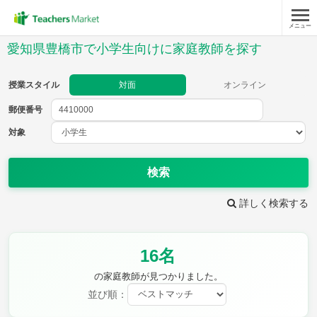
メニュー
授業スタイル
愛知県豊橋市で小学生向けに家庭教師を探す
対面
オンライン
授業スタイル
対面
オンライン
郵便番号
郵便
番号
対象
対象
検索
詳しく検索する
教科
16名
国語
社会
算数
理科
英語
音楽
の家庭教師が見つかりました。
家庭科
保健・体育
並び順：
図画工作
書写