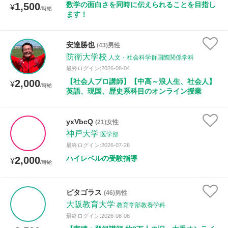
数学の面白さを同時に伝えられることを目指し
1,500
¥
/時給
ます！
性別
安達勝也
(43)男性
防衛大学校
人文・社会科学群国際関係学科
最終ログイン:2026-08-04
【社会人プロ講師】【中高～浪人生、社会人】
2,000
¥
/時給
英語、現国、歴史系科目のオンライン授業
yxVbcQ
(21)女性
神戸大学
医学部
最終ログイン:2026-07-26
ハイレベルの受験指導
2,000
¥
/時給
ピタゴラス
(46)男性
大阪教育大学
教育学部教養学科
最終ログイン:2026-08-08