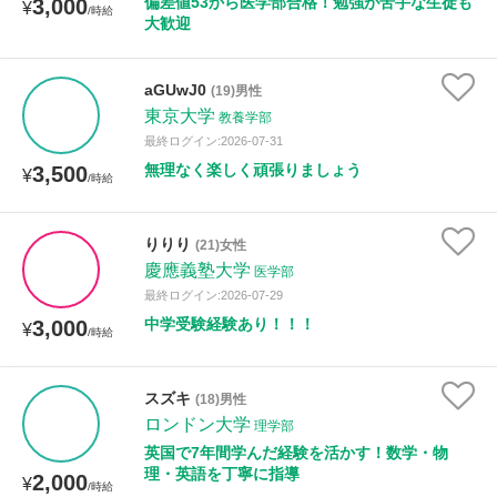
偏差値53から医学部合格！勉強が苦手な生徒も
3,000
¥
/時給
大歓迎
aGUwJ0
(19)男性
東京大学
教養学部
最終ログイン:2026-07-31
無理なく楽しく頑張りましょう
3,500
¥
/時給
りりり
(21)女性
慶應義塾大学
医学部
最終ログイン:2026-07-29
中学受験経験あり！！！
3,000
¥
/時給
スズキ
(18)男性
ロンドン大学
理学部
英国で7年間学んだ経験を活かす！数学・物
理・英語を丁寧に指導
2,000
¥
/時給