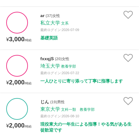
ar
(37)女性
私立大学
文系
最終ログイン:2026-07-09
基礎英語
3,000
¥
/時給
fxxqjS
(20)女性
埼玉大学
教養学部
最終ログイン:2026-07-22
一人ひとりに寄り添って丁寧に指導します
2,000
¥
/時給
じん
(19)男性
東京大学
文科一類 教養学部
最終ログイン:2026-08-10
現役東大の一年生による指導！やる気がある生
2,000
¥
/時給
徒歓迎です