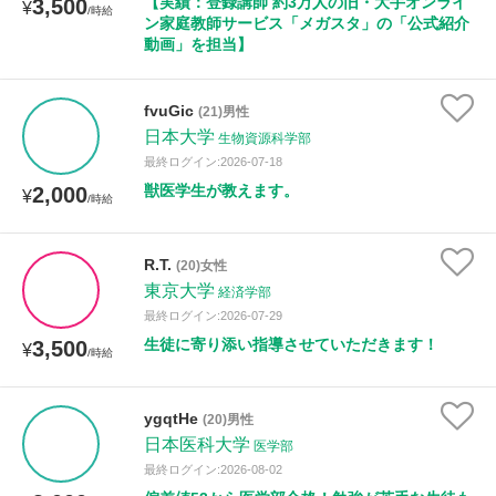
【実績：登録講師 約3万人の旧・大手オンライ
3,500
¥
/時給
ン家庭教師サービス「メガスタ」の「公式紹介
動画」を担当】
fvuGic
(21)男性
日本大学
生物資源科学部
最終ログイン:2026-07-18
獣医学生が教えます。
2,000
¥
/時給
R.T.
(20)女性
東京大学
経済学部
最終ログイン:2026-07-29
生徒に寄り添い指導させていただきます！
3,500
¥
/時給
ygqtHe
(20)男性
日本医科大学
医学部
最終ログイン:2026-08-02