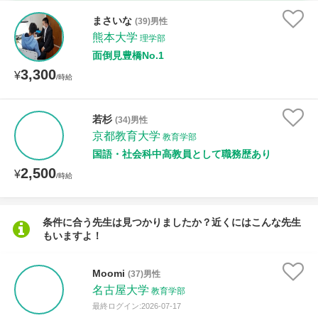
時給：¥1,000 ～ ¥10,000
まさいな
(39)男性
熊本大学
理学部
面倒見豊橋No.1
3,300
授業可能日
¥
/時給
月曜日
火曜日
水曜日
木曜日
金曜日
若杉
(34)男性
京都教育大学
土曜日
日曜日
教育学部
国語・社会科中高教員として職務歴あり
2,500
¥
所属大学
/時給
条件に合う先生は見つかりましたか？近くにはこんな先生
もいますよ！
距離：15km以内
Moomi
(37)男性
名古屋大学
教育学部
年齢：18-101歳
最終ログイン:2026-07-17