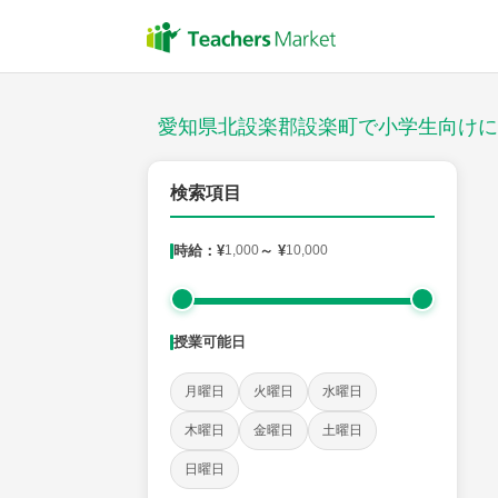
授業スタイル
対面
愛知県北設楽郡設楽町で小学生向けに
郵便番号
検索項目
時給：¥
1,000
～ ¥
10,000
対象
授業可能日
教科
月曜日
火曜日
水曜日
国語
社会
算数
理科
英語
音楽
木曜日
金曜日
土曜日
日曜日
時給：¥1,000 ～ ¥10,000