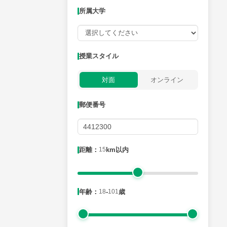
所属大学
授業可能日
授業スタイル
月曜日
火曜日
水曜日
木曜日
金曜日
対面
オンライン
所属大学
郵便番号
距離：15km以内
距離：
15
km以内
年齢：18-101歳
年齢：
18
-
101
歳
性別