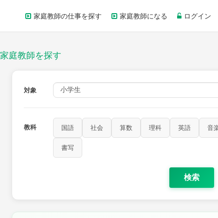
家庭教師の仕事を探す
家庭教師になる
ログイン
家庭教師を探す
対象
教科
国語
社会
算数
理科
英語
音
書写
検索
家庭科
保健・体育
図画工作
書写