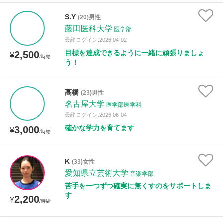
S.Y
(20)男性
藤田医科大学
医学部
最終ログイン:2026-04-02
目標を達成できるように一緒に頑張りましょ
2,500
¥
/時給
う！
高橋
(23)男性
名古屋大学
医学部医学科
最終ログイン:2026-06-04
確かな学力を育てます
3,000
¥
/時給
K
(33)女性
愛知県立芸術大学
音楽学部
苦手を一つずつ確実に無くすのをサポートしま
す
2,200
¥
/時給