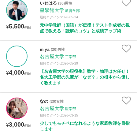
いせはる
(36)男性
皇學館大学
教育学部
性別
最終ログイン:2026-05-24
元中学教師（国語）が伝授！テスト作成者の視
5,500
¥
/時給
点で教える「読解のコツ」と成績アップ術
miya
(20)男性
名古屋大学
工学部
最終ログイン:2026-05-29
【名古屋大学の現役生】数学・物理はお任せ！
4,000
¥
/時給
名大工学部の先輩が「なぜ？」の根本から優し
く教えます
なの
(20)女性
名古屋大学
医学部
最終ログイン:2026-03-15
少しでもモチベになれるような家庭教師を目指
3,000
¥
/時給
します