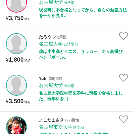
名古屋大学
医学部
現役時に不合格となってから、自らの勉強方法
を一から見直...
3,750
¥
/時給
たろう
(27)男性
名古屋大学
経済学部
僕は小中高とテニス、サッカー、走り高跳び、
ハンドボール...
1,800
¥
/時給
Yuki
(29)男性
名古屋大学
医学部
名古屋大学医学部医学科に現役で合格しまし
た。医学科を目...
3,500
¥
/時給
よこたまさき
(29)男性
名古屋市立大学
医学部