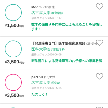
時給：¥1,000 ～ ¥10,000
Moomi
(37)男性
名古屋大学
教育学部
最終ログイン:2026-07-17
数学の面白さを同時に伝えられることを目指し
1,500
授業可能日
¥
/時給
ます！
月曜日
火曜日
水曜日
木曜日
金曜日
【発達障害専門】医学部生家庭教師
(26)男性
土曜日
日曜日
医科大学
医学部医学科
最終ログイン:2026-06-09
所属大学
医学部生による発達障害のお子様への家庭教師
3,500
¥
/時給
p4r1nH
(19)女性
距離：15km以内
名古屋大学
理学部
最終ログイン:2026-05-05
たのしく！
3,500
¥
/時給
年齢：18-101歳