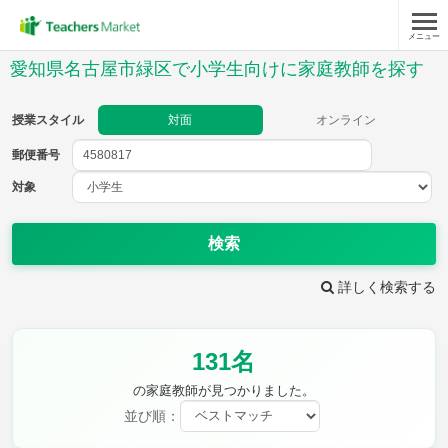
メニュー
授業スタイル
愛知県名古屋市緑区で小学生向けに家庭教師を探す
対面
オンライン
授業スタイル
対面
オンライン
郵便番号
郵便
番号
対象
対象
検索
詳しく検索する
教科
131名
国語
社会
算数
理科
英語
音楽
の家庭教師が見つかりました。
家庭科
保健・体育
並び順：
図画工作
書写