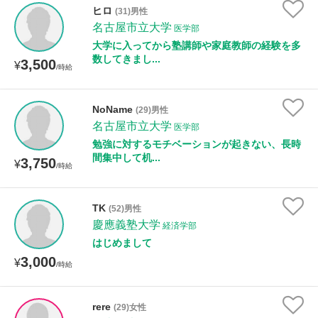
ヒロ
(31)男性
名古屋市立大学
医学部
大学に入ってから塾講師や家庭教師の経験を多
数してきまし...
3,500
¥
/時給
NoName
(29)男性
名古屋市立大学
医学部
勉強に対するモチベーションが起きない、長時
間集中して机...
3,750
¥
/時給
TK
(52)男性
慶應義塾大学
経済学部
はじめまして
3,000
¥
/時給
rere
(29)女性