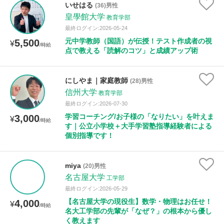
いせはる
(36)男性
皇學館大学
教育学部
性別
最終ログイン:2026-05-24
元中学教師（国語）が伝授！テスト作成者の視
5,500
¥
/時給
点で教える「読解のコツ」と成績アップ術
にしやま｜家庭教師
(28)男性
信州大学
教育学部
最終ログイン:2026-07-30
学習コーチング/お子様の「なりたい」を叶えま
3,000
¥
/時給
す｜公立小学校＋大手学習塾指導経験者による
個別指導です！
miya
(20)男性
名古屋大学
工学部
最終ログイン:2026-05-29
【名古屋大学の現役生】数学・物理はお任せ！
4,000
¥
/時給
名大工学部の先輩が「なぜ？」の根本から優し
く教えます