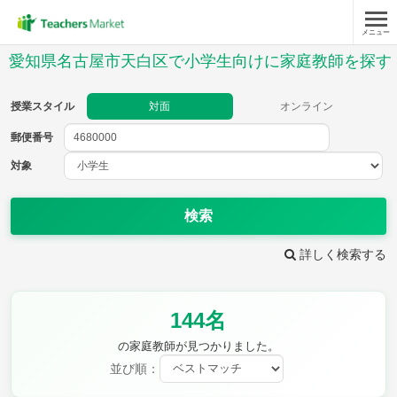
メニュー
授業スタイル
愛知県名古屋市天白区で小学生向けに家庭教師を探す
対面
オンライン
授業スタイル
対面
オンライン
郵便番号
郵便
番号
対象
対象
検索
詳しく検索する
教科
144名
国語
社会
算数
理科
英語
音楽
の家庭教師が見つかりました。
家庭科
保健・体育
並び順：
図画工作
書写