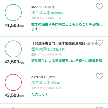
時給：¥1,000 ～ ¥10,000
Moomi
(37)男性
名古屋大学
教育学部
最終ログイン:2026-07-17
数学の面白さを同時に伝えられることを目指し
1,500
授業可能日
¥
/時給
ます！
月曜日
火曜日
水曜日
木曜日
金曜日
【発達障害専門】医学部生家庭教師
(26)男性
土曜日
日曜日
医科大学
医学部医学科
最終ログイン:2026-06-09
所属大学
医学部生による発達障害のお子様への家庭教師
3,500
¥
/時給
p4r1nH
(19)女性
距離：15km以内
名古屋大学
理学部
最終ログイン:2026-05-05
たのしく！
3,500
¥
/時給
年齢：18-101歳