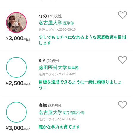
なの
(20)女性
名古屋大学
医学部
最終ログイン:2026-03-15
少しでもモチベになれるような家庭教師を目指
3,000
¥
/時給
します
S.Y
(20)男性
藤田医科大学
医学部
最終ログイン:2026-04-02
目標を達成できるように一緒に頑張りましょ
2,500
¥
/時給
う！
高橋
(23)男性
名古屋大学
医学部医学科
最終ログイン:2026-06-04
確かな学力を育てます
3,000
¥
/時給