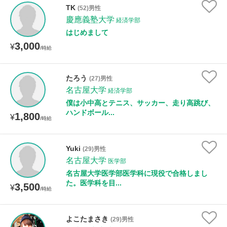
TK
(52)男性
慶應義塾大学
経済学部
はじめまして
3,000
¥
/時給
たろう
(27)男性
名古屋大学
経済学部
僕は小中高とテニス、サッカー、走り高跳び、
ハンドボール...
1,800
¥
/時給
Yuki
(29)男性
名古屋大学
医学部
名古屋大学医学部医学科に現役で合格しまし
た。医学科を目...
3,500
¥
/時給
よこたまさき
(29)男性