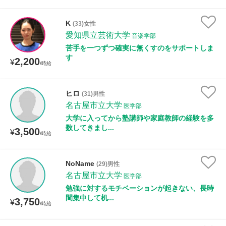
K
(33)女性
愛知県立芸術大学
音楽学部
苦手を一つずつ確実に無くすのをサポートしま
す
2,200
¥
/時給
ヒロ
(31)男性
名古屋市立大学
医学部
大学に入ってから塾講師や家庭教師の経験を多
数してきまし...
3,500
¥
/時給
NoName
(29)男性
名古屋市立大学
医学部
勉強に対するモチベーションが起きない、長時
間集中して机...
3,750
¥
/時給