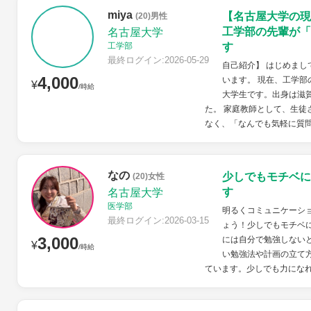
miya
【名古屋大学の現
(20)男性
工学部の先輩が「
名古屋大学
工学部
す
最終ログイン:2026-05-29
自己紹介】 はじめま
4,000
います。 現在、工学部
¥
/時給
大学生です。出身は滋
た。 家庭教師として、生徒
なく、「なんでも気軽に質問
なの
少しでもモチベに
(20)女性
す
名古屋大学
医学部
明るくコミュニケーシ
最終ログイン:2026-03-15
ょう！少しでもモチベ
3,000
には自分で勉強しない
¥
/時給
い勉強法や計画の立て
ています。少しでも力になれ