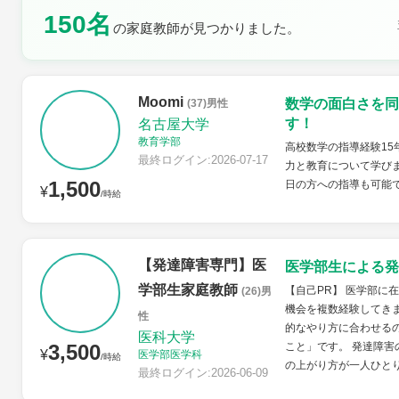
150名
の家庭教師が見つかりました。
土曜日
日曜日
Moomi
数学の面白さを同
(37)男性
す！
名古屋大学
教育学部
高校数学の指導経験15
最終ログイン:2026-07-17
力と教育について学びま
1,500
日の方への指導も可能
¥
/時給
【発達障害専門】医
医学部生による発
学部生家庭教師
【自己PR】 医学部に
(26)男
機会を複数経験してき
性
的なやり方に合わせる
医科大学
3,500
こと」です。 発達障
¥
医学部医学科
/時給
の上がり方が一人ひとり
最終ログイン:2026-06-09