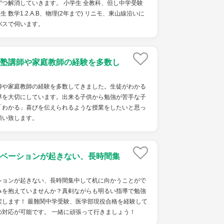
つ解消していきます。 小学生 全教科、但し中学受験
生 数学1.2.A.B、物理(2年まで) リニモ、東山線沿いに
バスで伺います。
塾講師や家庭教師の経験を多数し
師や家庭教師の経験を多数してきました。生徒がわかる
導を大切にしています。出来る子供から勉強が苦手な子
「わかる」喜びを伝えられるような授業をしたいと思っ
願い致します。
ベーションが起きない、長時間集
ションが起きない、長時間集中して机に向かうことがで
みを抱えていませんか？真剣ながらも明るい指導で勉強
戻します！ 最難関中学受験、医学部現役合格を経験して
の対応が可能です。 一緒に頑張って行きましょう！