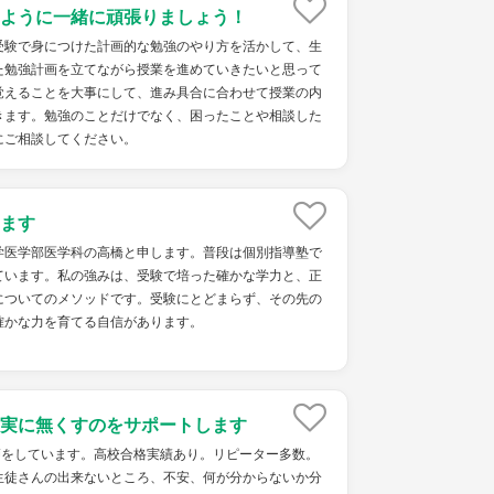
ように一緒に頑張りましょう！
受験で身につけた計画的な勉強のやり方を活かして、生
た勉強計画を立てながら授業を進めていきたいと思って
覚えることを大事にして、進み具合に合わせて授業の内
きます。勉強のことだけでなく、困ったことや相談した
にご相談してください。
ます
学医学部医学科の高橋と申します。普段は個別指導塾で
ています。私の強みは、受験で培った確かな学力と、正
についてのメソッドです。受験にとどまらず、その先の
確かな力を育てる自信があります。
実に無くすのをサポートします
師をしています。高校合格実績あり。リピーター多数。
生徒さんの出来ないところ、不安、何が分からないか分