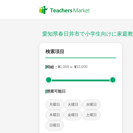
授業スタイル
対面
愛知県春日井市で小学生向けに家庭教
郵便番号
検索項目
時給：¥
1,000
～ ¥
10,000
対象
授業可能日
教科
月曜日
火曜日
水曜日
国語
社会
算数
理科
英語
音楽
木曜日
金曜日
土曜日
日曜日
時給：¥1,000 ～ ¥10,000