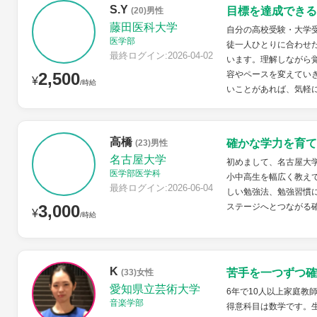
S.Y
目標を達成できる
(20)男性
藤田医科大学
自分の高校受験・大学
医学部
徒一人ひとりに合わせ
最終ログイン:2026-04-02
います。理解しながら
2,500
容やペースを変えてい
¥
/時給
いことがあれば、気軽
高橋
確かな学力を育て
(23)男性
名古屋大学
初めまして、名古屋大
医学部医学科
小中高生を幅広く教え
最終ログイン:2026-06-04
しい勉強法、勉強習慣
3,000
ステージへとつながる
¥
/時給
K
苦手を一つずつ確
(33)女性
愛知県立芸術大学
6年で10人以上家庭教
音楽学部
得意科目は数学です。