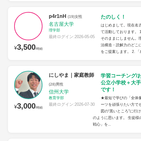
p4r1nH
たのしく！
(19)女性
名古屋大学
はじめまして。現在名
理学部
て活動しております。 
最終ログイン:2026-05-05
そのままにしません。
3,500
法構造・読解力のどこ
¥
/時給
をご提案します。 2. 
にしやま｜家庭教師
学習コーチング/
公立小学校＋大手
(28)男性
です！
信州大学
教育学部
★最短で学びの「全体像
3,000
最終ログイン:2026-07-30
ーツを頑張りたい方でも
¥
/時給
図の“黒いところ”に行
のように思います。 生徒様
戦心」を...