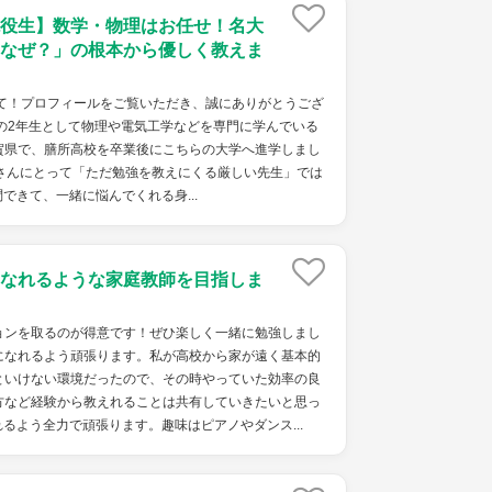
役生】数学・物理はお任せ！名大
なぜ？」の根本から優しく教えま
して！プロフィールをご覧いただき、誠にありがとうござ
の2年生として物理や電気工学などを専門に学んでいる
賀県で、膳所高校を卒業後にこちらの大学へ進学しまし
さんにとって「ただ勉強を教えにくる厳しい先生」では
できて、一緒に悩んでくれる身...
なれるような家庭教師を目指しま
ョンを取るのが得意です！ぜひ楽しく一緒に勉強しまし
になれるよう頑張ります。私が高校から家が遠く基本的
といけない環境だったので、その時やっていた効率の良
方など経験から教えれることは共有していきたいと思っ
るよう全力で頑張ります。趣味はピアノやダンス...