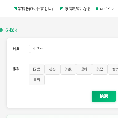
家庭教師の仕事を探す
家庭教師になる
ログイン
師を探す
対象
教科
国語
社会
算数
理科
英語
音
書写
検索
家庭科
保健・体育
図画工作
書写