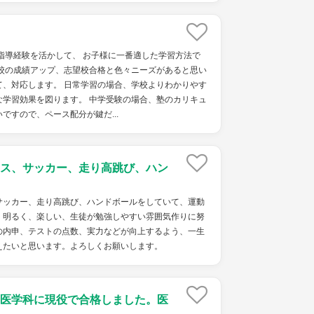
指導経験を活かして、 お子様に一番適した学習方法で
学校の成績アップ、志望校合格と色々ニーズがあると思い
て、対応します。 日常学習の場合、学校よりわかりやす
な学習効果を図ります。 中学受験の場合、塾のカリキュ
ですので、ペース配分が鍵だ...
ス、サッカー、走り高跳び、ハン
サッカー、走り高跳び、ハンドボールをしていて、運動
。明るく、楽しい、生徒が勉強しやすい雰囲気作りに努
の内申、テストの点数、実力などが向上するよう、一生
えたいと思います。よろしくお願いします。
医学科に現役で合格しました。医