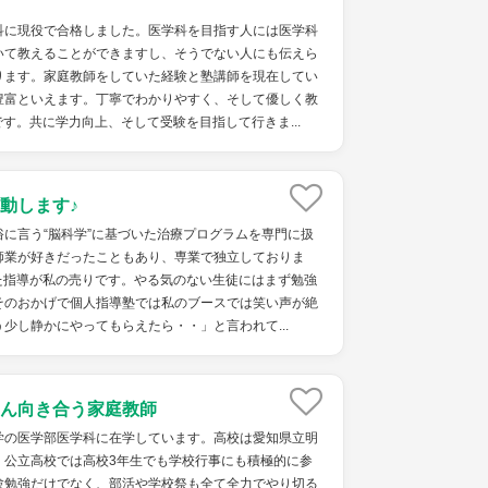
科に現役で合格しました。医学科を目指す人には医学科
いて教えることができますし、そうでない人にも伝えら
ります。家庭教師をしていた経験と塾講師を現在してい
豊富といえます。丁寧でわかりやすく、そして優しく教
す。共に学力向上、そして受験を目指して行きま...
動します♪
に言う“脳科学”に基づいた治療プログラムを専門に扱
師業が好きだったこともあり、専業で独立しておりま
いた指導が私の売りです。やる気のない生徒にはまず勉強
そのおかげで個人指導塾では私のブースでは笑い声が絶
少し静かにやってもらえたら・・」と言われて...
ん向き合う家庭教師
学の医学部医学科に在学しています。高校は愛知県立明
。公立高校では高校3年生でも学校行事にも積極的に参
験勉強だけでなく、部活や学校祭も全て全力でやり切る