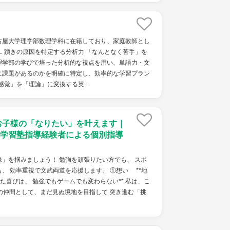
古屋大学理学部数理学科に在籍しており、家庭教師とし
1. 躓きの原因を特定する分析力 「なんとなく苦手」を
理学部の学びで培った分析的な視点を用い、単語力・文
に課題があるのかを明確に特定し、効率的な学習プラン
「感覚」を「理論」に変換する英...
お子様の「なりたい」を叶えます｜
学習塾指導経験者による個別指導
」を掴みましょう！ 勉強を頑張りたい方でも、 スポ
、 効率重視で文武両道を応援します。 ①想い **地
けた喜びは、 勉強でもゲームでも変わらない** 私は、こ
の仲間として、まだ見ぬ境地を目指して 突き進む「挑