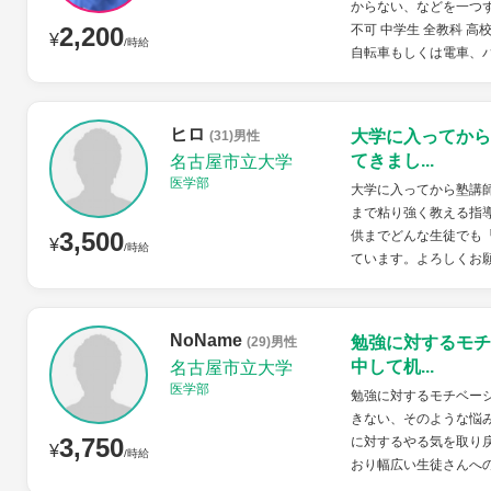
からない、などを一つず
2,200
不可 中学生 全教科 高校
¥
/時給
自転車もしくは電車、
ヒロ
大学に入ってから
(31)男性
てきまし...
名古屋市立大学
医学部
大学に入ってから塾講
まで粘り強く教える指
3,500
供までどんな生徒でも
¥
/時給
ています。よろしくお
NoName
勉強に対するモチ
(29)男性
中して机...
名古屋市立大学
医学部
勉強に対するモチベー
きない、そのような悩
3,750
に対するやる気を取り
¥
/時給
おり幅広い生徒さんへ