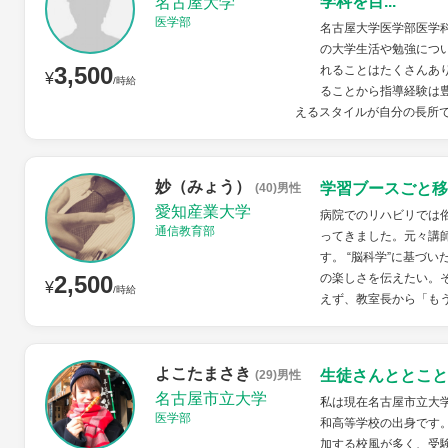
学科を目...
名古屋大学
医学部
名古屋大学医学部医学
の大学生活や勉強につ
3,500
れることはたくさんあ
¥
/時給
ることから指導経験は
えるスタイルが自分の長所で
妙（みょう）
学習ブースごと移
(40)男性
愛知産業大学
病院でのリハビリでは俗
通信教育部
ってきました。元々講
す。 “脳科学”に基づ
2,500
の楽しさを伝えたい。
¥
/時給
えず、教室長から「もう
よこたまさき
生徒さんととこと
(29)男性
名古屋市立大学
私は現在名古屋市立大
医学部
和高等学校の出身です
加する校風が多く、受