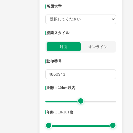
所属大学
授業可能日
授業スタイル
月曜日
火曜日
水曜日
木曜日
金曜日
対面
オンライン
所属大学
郵便番号
距離：15km以内
距離：
15
km以内
年齢：18-101歳
年齢：
18
-
101
歳
性別