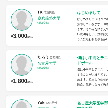
TK
はじめまして
(52)男性
慶應義塾大学
はじめまして 今までの
経済学部
指導していきます。 
ます。その点を踏まえ
3,000
い説明を行い、効率的
¥
/時給
ラムに追われる事も多い
たろう
僕は小中高とテニ
(27)男性
ドボール...
名古屋大学
経済学部
僕は小中高とテニス、
することが大好きです
1,800
めます。担当した生徒
¥
/時給
懸命、親身になって教
Yuki
名古屋大学医学部
(29)男性