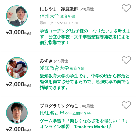
時給：¥1,000 ～ ¥10,000
にしやま｜家庭教師
(28)男性
信州大学
教育学部
最終ログイン:2026-07-30
学習コーチング/お子様の「なりたい」を叶えま
3,000
授業可能日
¥
/時給
す｜公立小学校＋大手学習塾指導経験者による
個別指導です！
月曜日
火曜日
水曜日
木曜日
金曜日
土曜日
日曜日
みずき
(27)男性
愛知教育大学
教育学部
所属大学
愛知教育大学の学生です。中学の頃から部活と
勉強を両立させてきたので、勉強効率の面でも
2,000
¥
/時給
指導できます。
距離：15km以内
プログラミングねこ
(34)男性
HAL名古屋
ゲーム開発学科
ゲーム学習？『楽しくならざるを得ない！？』
オンライン学習！Teachers Market店
2,000
年齢：18-101歳
¥
/時給