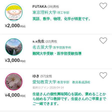
FUTAKA
(39)男性
東京理科大学
理工学部
英語、数学、物理、化学が得意です。
2,000
¥
/時給
s.s先生
(22)男性
名古屋大学
医学部医学科
難関大学受験・医学部受験指導
3,000
¥
/時給
ゆき
(57)女性
愛知教育大学
教育学部 教員養成課程
最終ログイン:2026-04-14
生徒さんの個性興味関心を認め、褒めることか
4,000
¥
/時給
ら始めるプロ教師です。生徒さんのご卒業まで
ご一緒できます。