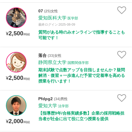
07
(25)女性
性別
愛知医科大学
医学部
最終ログイン:2025-08-09
質問がある時のみオンラインで指導することも
2,500
¥
/時給
可能です！
落合
(33)女性
静岡県立大学
国際関係学部
期末試験で点数アップを目指しませんか？疑問
解消・復習＋一歩進んだ予習で定着率を高める
2,500
¥
/時給
授業を行います！
Pfdpg2
(34)男性
愛知大学
法学部
【指導歴9年/合格実績多数】企業の採用戦略担
当者が社会に出て役に立つ授業を提供
2,000
¥
/時給