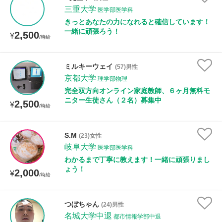
三重大学
医学部医学科
きっとあなたの力になれると確信しています！
一緒に頑張ろう！
2,500
¥
/時給
ミルキーウェイ
(57)男性
京都大学
理学部物理
完全双方向オンライン家庭教師、６ヶ月無料モ
ニター生徒さん（２名）募集中
2,500
¥
/時給
S.M
(23)女性
岐阜大学
医学部医学科
わかるまで丁寧に教えます！一緒に頑張りまし
ょう！
2,000
¥
/時給
つぼちゃん
(24)男性
名城大学中退
都市情報学部中退