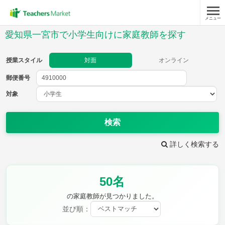
メニュー
授業スタイル
愛知県一宮市で小学生向けに家庭教師を探す
対面
オンライン
授業スタイル
対面
オンライン
郵便番号
郵便
番号
対象
対象
検索
詳しく検索する
教科
50名
国語
社会
算数
理科
英語
音楽
の家庭教師が見つかりました。
家庭科
保健・体育
並び順：
図画工作
書写