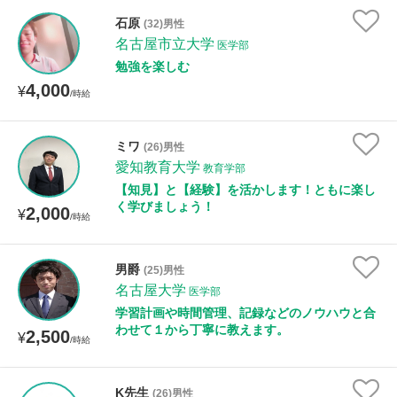
石原
(32)男性
名古屋市立大学
医学部
勉強を楽しむ
4,000
¥
/時給
ミワ
(26)男性
愛知教育大学
教育学部
【知見】と【経験】を活かします！ともに楽し
く学びましょう！
2,000
¥
/時給
男爵
(25)男性
名古屋大学
医学部
学習計画や時間管理、記録などのノウハウと合
わせて１から丁寧に教えます。
2,500
¥
/時給
K先生
(26)男性