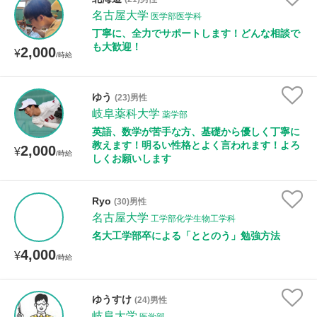
名古屋大学
医学部医学科
丁寧に、全力でサポートします！どんな相談で
性別
も大歓迎！
2,000
¥
/時給
ゆう
(23)男性
岐阜薬科大学
薬学部
英語、数学が苦手な方、基礎から優しく丁寧に
教えます！明るい性格とよく言われます！よろ
2,000
¥
/時給
しくお願いします
Ryo
(30)男性
名古屋大学
工学部化学生物工学科
名大工学部卒による「ととのう」勉強方法
4,000
¥
/時給
ゆうすけ
(24)男性
岐阜大学