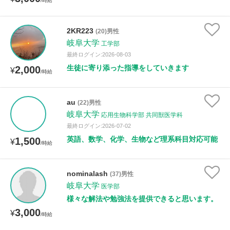
/時給
2KR223
(20)男性
岐阜大学
工学部
最終ログイン:2026-08-03
生徒に寄り添った指導をしていきます
2,000
¥
/時給
au
(22)男性
岐阜大学
応用生物科学部 共同獣医学科
最終ログイン:2026-07-02
英語、数学、化学、生物など理系科目対応可能
1,500
¥
/時給
nominalash
(37)男性
岐阜大学
医学部
様々な解法や勉強法を提供できると思います。
3,000
¥
/時給