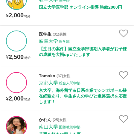
医学部
国立大学医学部 オンライン指導 時給2000円
2,000
¥
/時給
医学生
(31)男性
岐阜大学
医学部
【注目の案件】国立医学部後期入学者がお子様
の成績を大幅upいたします
2,500
¥
/時給
Tomoko
(37)女性
京都大学
総合人間学部
京大卒、海外留学＆日系企業でシンガポール駐
在経験あり、学生さんの学びと進路選択を応援
2,000
¥
/時給
します！
かれん
(25)女性
南山大学
国際教養学部