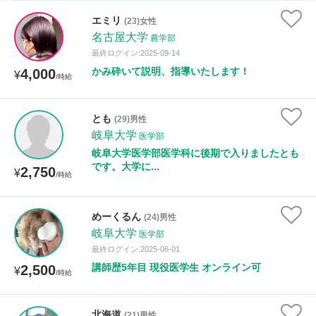
時給：¥1,000 ～ ¥10,000
エミリ
(23)女性
名古屋大学
農学部
最終ログイン:2025-09-14
かみ砕いて説明、指導いたします！
4,000
授業可能日
¥
/時給
月曜日
火曜日
水曜日
木曜日
金曜日
とも
(29)男性
岐阜大学
土曜日
日曜日
医学部
岐阜大学医学部医学科に後期で入りましたとも
です。大学に...
2,750
¥
所属大学
/時給
めーくるん
(24)男性
岐阜大学
医学部
距離：15km以内
最終ログイン:2025-06-01
講師歴5年目 現役医学生 オンライン可
2,500
¥
/時給
年齢：18-101歳
北海道
(21)男性