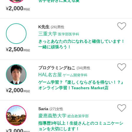
苦手を好きに変える夏
2,000
¥
/時給
K先生
(26)男性
三重大学
医学部医学科
きっとあなたの力になれると確信しています！
一緒に頑張ろう！
2,500
¥
/時給
プログラミングねこ
(34)男性
HAL名古屋
ゲーム開発学科
ゲーム学習？『楽しくならざるを得ない！？』
オンライン学習！Teachers Market店
2,000
¥
/時給
Saria
(27)女性
慶應義塾大学
総合政策学部
指導歴3年以上！生徒さんとのコミュニケーシ
ョンを大切にします！
3,000
¥