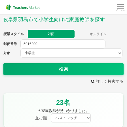
メニュー
授業スタイル
岐阜県羽島市で小学生向けに家庭教師を探す
対面
オンライン
授業スタイル
対面
オンライン
郵便番号
郵便
番号
対象
対象
検索
詳しく検索する
教科
23名
国語
社会
算数
理科
英語
音楽
の家庭教師が見つかりました。
家庭科
保健・体育
並び順：
図画工作
書写