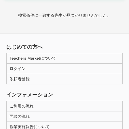
時給：¥1,000 ～ ¥10,000
検索条件に一致する先生が見つかりませんでした。
授業可能日
月曜日
火曜日
水曜日
木曜日
金曜日
はじめての方へ
土曜日
日曜日
Teachers Marketについて
ログイン
所属大学
依頼者登録
インフォメーション
距離：15km以内
ご利用の流れ
面談の流れ
年齢：18-101歳
授業実施報告について