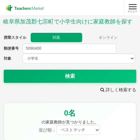
メニュー
授業スタイル
岐阜県加茂郡七宗町で小学生向けに家庭教師を探す
対面
オンライン
授業スタイル
対面
オンライン
郵便番号
郵便
番号
対象
対象
検索
詳しく検索する
教科
0名
国語
社会
算数
理科
英語
音楽
の家庭教師が見つかりました。
家庭科
保健・体育
並び順：
図画工作
書写