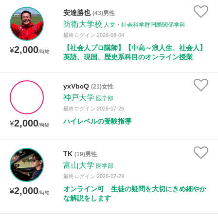
安達勝也
(43)男性
防衛大学校
人文・社会科学群国際関係学科
最終ログイン:2026-08-04
【社会人プロ講師】【中高～浪人生、社会人】
2,000
¥
/時給
英語、現国、歴史系科目のオンライン授業
yxVbcQ
(21)女性
神戸大学
医学部
最終ログイン:2026-07-26
ハイレベルの受験指導
2,000
¥
/時給
TK
(19)男性
富山大学
医学部
最終ログイン:2026-07-29
オンライン可 生徒の疑問を大切にきめ細やか
2,000
¥
/時給
な解説をします