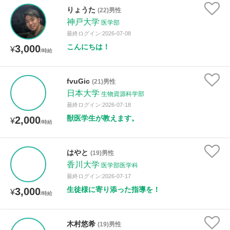
りょうた
(22)男性
神戸大学
医学部
最終ログイン:2026-07-08
こんにちは！
3,000
¥
/時給
fvuGic
(21)男性
日本大学
生物資源科学部
最終ログイン:2026-07-18
獣医学生が教えます。
2,000
¥
/時給
はやと
(19)男性
香川大学
医学部医学科
最終ログイン:2026-07-17
生徒様に寄り添った指導を！
3,000
¥
/時給
木村悠希
(19)男性