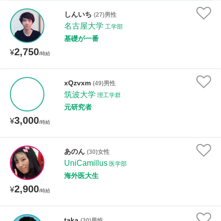
時給：¥1,000 ～ ¥10,000
しんいち
(27)男性
名古屋大学
工学部
基礎が一番
2,750
授業可能日
¥
/時給
月曜日
火曜日
水曜日
木曜日
金曜日
xQzvxm
(49)男性
筑波大学
土曜日
日曜日
理工学群
元研究者
3,000
¥
所属大学
/時給
あのん
(30)女性
UniCamillus
医学部
距離：15km以内
海外医大生
2,900
¥
/時給
年齢：18-101歳
taka
(30)男性