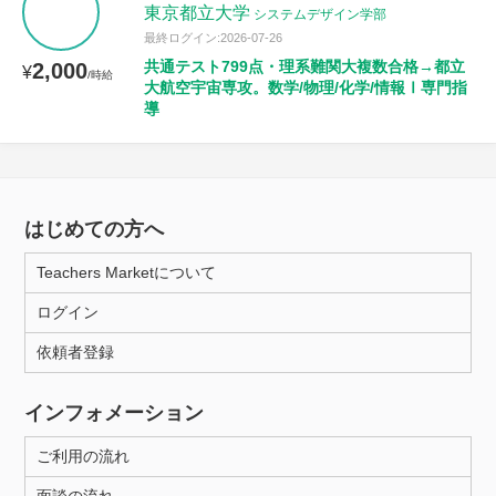
東京都立大学
システムデザイン学部
最終ログイン:2026-07-26
共通テスト799点・理系難関大複数合格→都立
2,000
¥
/時給
大航空宇宙専攻。数学/物理/化学/情報Ⅰ専門指
導
はじめての方へ
Teachers Marketについて
ログイン
依頼者登録
インフォメーション
ご利用の流れ