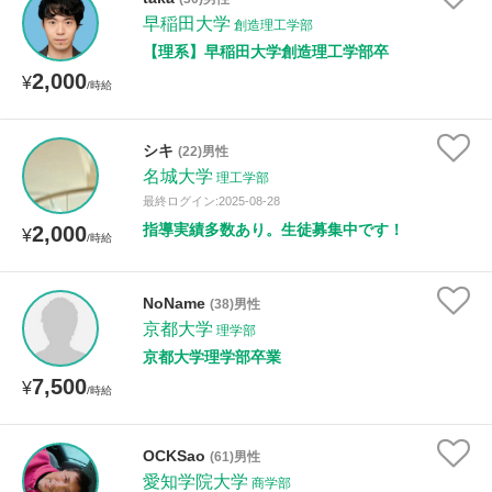
早稲田大学
創造理工学部
【理系】早稲田大学創造理工学部卒
性別
2,000
¥
/時給
シキ
(22)男性
名城大学
理工学部
最終ログイン:2025-08-28
指導実績多数あり。生徒募集中です！
2,000
¥
/時給
NoName
(38)男性
京都大学
理学部
京都大学理学部卒業
7,500
¥
/時給
OCKSao
(61)男性
愛知学院大学
商学部