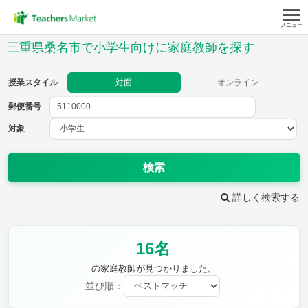
メニュー
授業スタイル
三重県桑名市で小学生向けに家庭教師を探す
対面
オンライン
授業スタイル
対面
オンライン
郵便番号
郵便
番号
対象
対象
検索
詳しく検索する
教科
16名
国語
社会
算数
理科
英語
音楽
の家庭教師が見つかりました。
家庭科
保健・体育
並び順：
図画工作
書写