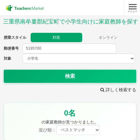
メニュー
授業スタイル
三重県南牟婁郡紀宝町で小学生向けに家庭教師を探す
対面
オンライン
授業スタイル
対面
オンライン
郵便番号
郵便
番号
対象
対象
検索
詳しく検索する
教科
0名
国語
社会
算数
理科
英語
音楽
の家庭教師が見つかりました。
家庭科
保健・体育
並び順：
図画工作
書写