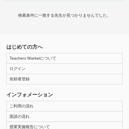
時給：¥1,000 ～ ¥10,000
検索条件に一致する先生が見つかりませんでした。
授業可能日
月曜日
火曜日
水曜日
木曜日
金曜日
はじめての方へ
土曜日
日曜日
Teachers Marketについて
ログイン
所属大学
依頼者登録
インフォメーション
距離：15km以内
ご利用の流れ
面談の流れ
年齢：18-101歳
授業実施報告について