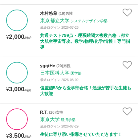
木村悠希
(19)男性
東京都立大学
システムデザイン学部
最終ログイン:2026-07-26
共通テスト799点・理系難関大複数合格→都立
2,000
¥
/時給
大航空宇宙専攻。数学/物理/化学/情報Ⅰ専門指
導
ygqtHe
(20)男性
日本医科大学
医学部
最終ログイン:2026-08-02
偏差値53から医学部合格！勉強が苦手な生徒も
3,000
¥
/時給
大歓迎
R.T.
(20)女性
東京大学
経済学部
最終ログイン:2026-07-29
生徒に寄り添い指導させていただきます！
3,500
¥
/時給