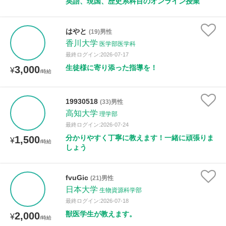
英語、現国、歴史系科目のオンライン授業
はやと
(19)男性
香川大学
医学部医学科
最終ログイン:2026-07-17
生徒様に寄り添った指導を！
3,000
¥
/時給
19930518
(33)男性
高知大学
理学部
最終ログイン:2026-07-24
分かりやすく丁寧に教えます！一緒に頑張りま
1,500
¥
/時給
しょう
fvuGic
(21)男性
日本大学
生物資源科学部
最終ログイン:2026-07-18
獣医学生が教えます。
2,000
¥
/時給