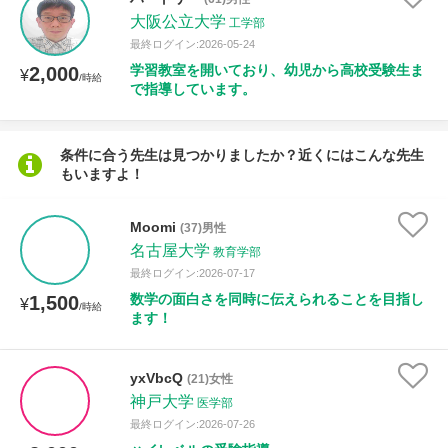
大阪公立大学
工学部
最終ログイン:2026-05-24
性別
学習教室を開いており、幼児から高校受験生ま
2,000
¥
/時給
で指導しています。
条件に合う先生は見つかりましたか？近くにはこんな先生
もいますよ！
Moomi
(37)男性
名古屋大学
教育学部
最終ログイン:2026-07-17
数学の面白さを同時に伝えられることを目指し
1,500
¥
/時給
ます！
yxVbcQ
(21)女性
神戸大学
医学部
最終ログイン:2026-07-26