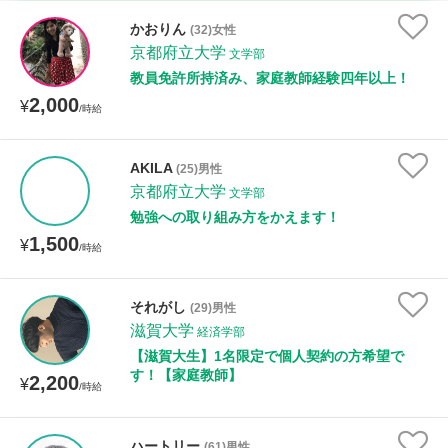
時給：¥1,000 ～ ¥10,000
かおりん
(32)女性
京都府立大学
文学部
教員免許所持済み、家庭教師経験四年以上！
2,000
授業可能日
¥
/時給
月曜日
火曜日
水曜日
木曜日
金曜日
AKILA
(25)男性
京都府立大学
土曜日
日曜日
文学部
勉強への取り組み方をかえます！
1,500
¥
所属大学
/時給
それがし
(29)男性
滋賀大学
経済学部
距離：15km以内
【滋賀大生】1名限定で個人契約の方希望で
す！【家庭教師】
2,200
¥
/時給
年齢：18-101歳
ハートリー
(61)男性