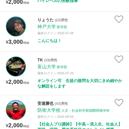
ハイレベルの受験指導
2,000
¥
/時給
りょうた
(22)男性
神戸大学
医学部
最終ログイン:2026-07-08
こんにちは！
3,000
¥
/時給
TK
(19)男性
富山大学
医学部
最終ログイン:2026-07-29
オンライン可 生徒の疑問を大切にきめ細やか
2,000
¥
/時給
な解説をします
安達勝也
(43)男性
防衛大学校
人文・社会科学群国際関係学科
最終ログイン:2026-08-04
【社会人プロ講師】【中高～浪人生、社会人】
2,000
¥
/時給