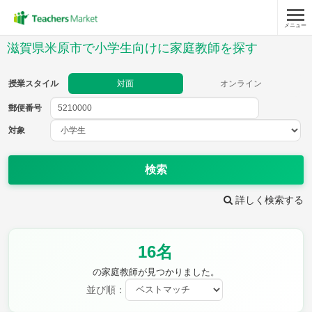
メニュー
授業スタイル
滋賀県米原市で小学生向けに家庭教師を探す
対面
オンライン
授業スタイル
対面
オンライン
郵便番号
郵便
番号
対象
対象
検索
詳しく検索する
教科
16名
国語
社会
算数
理科
英語
音楽
の家庭教師が見つかりました。
家庭科
保健・体育
並び順：
図画工作
書写