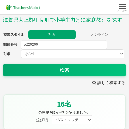
メニュー
授業スタイル
滋賀県犬上郡甲良町で小学生向けに家庭教師を探す
対面
オンライン
授業スタイル
対面
オンライン
郵便番号
郵便
番号
対象
対象
検索
詳しく検索する
教科
16名
国語
社会
算数
理科
英語
音楽
の家庭教師が見つかりました。
家庭科
保健・体育
並び順：
図画工作
書写