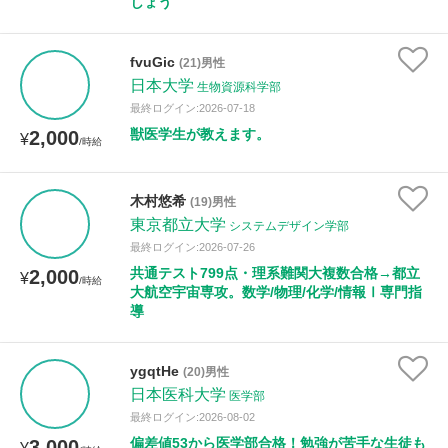
しょう
fvuGic
(21)男性
日本大学
生物資源科学部
最終ログイン:2026-07-18
獣医学生が教えます。
2,000
¥
/時給
木村悠希
(19)男性
東京都立大学
システムデザイン学部
最終ログイン:2026-07-26
共通テスト799点・理系難関大複数合格→都立
2,000
¥
/時給
大航空宇宙専攻。数学/物理/化学/情報Ⅰ専門指
導
ygqtHe
(20)男性
日本医科大学
医学部
最終ログイン:2026-08-02
偏差値53から医学部合格！勉強が苦手な生徒も
3,000