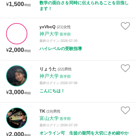
数学の面白さを同時に伝えられることを目指し
1,500
¥
/時給
ます！
性別
yxVbcQ
(21)女性
神戸大学
医学部
最終ログイン:2026-07-26
ハイレベルの受験指導
2,000
¥
/時給
りょうた
(22)男性
神戸大学
医学部
最終ログイン:2026-07-08
こんにちは！
3,000
¥
/時給
TK
(19)男性
富山大学
医学部
最終ログイン:2026-07-29
オンライン可 生徒の疑問を大切にきめ細やか
2,000
¥
/時給