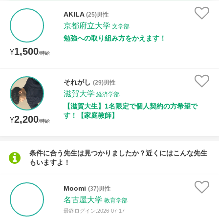
時給：¥1,000 ～ ¥10,000
AKILA
(25)男性
京都府立大学
文学部
勉強への取り組み方をかえます！
1,500
授業可能日
¥
/時給
月曜日
火曜日
水曜日
木曜日
金曜日
それがし
(29)男性
滋賀大学
土曜日
日曜日
経済学部
【滋賀大生】1名限定で個人契約の方希望で
す！【家庭教師】
2,200
¥
所属大学
/時給
条件に合う先生は見つかりましたか？近くにはこんな先生
もいますよ！
距離：15km以内
Moomi
(37)男性
名古屋大学
教育学部
年齢：18-101歳
最終ログイン:2026-07-17