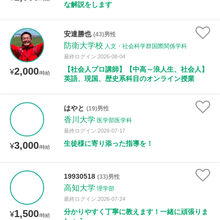
な解説をします
安達勝也
(43)男性
防衛大学校
人文・社会科学群国際関係学科
最終ログイン:2026-08-04
【社会人プロ講師】【中高～浪人生、社会人】
2,000
¥
/時給
英語、現国、歴史系科目のオンライン授業
はやと
(19)男性
香川大学
医学部医学科
最終ログイン:2026-07-17
生徒様に寄り添った指導を！
3,000
¥
/時給
19930518
(33)男性
高知大学
理学部
最終ログイン:2026-07-24
分かりやすく丁寧に教えます！一緒に頑張りま
1,500
¥
/時給