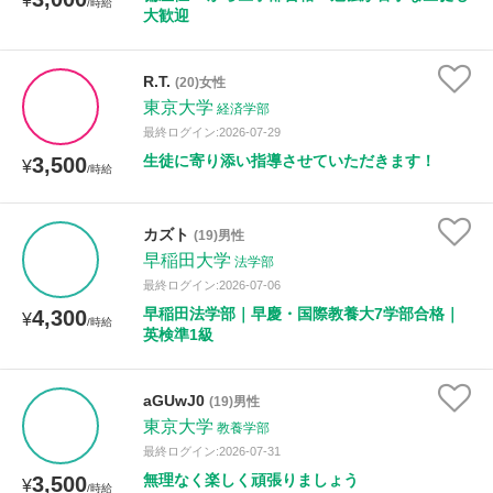
¥
/時給
大歓迎
R.T.
(20)女性
東京大学
経済学部
最終ログイン:2026-07-29
生徒に寄り添い指導させていただきます！
3,500
¥
/時給
カズト
(19)男性
早稲田大学
法学部
最終ログイン:2026-07-06
早稲田法学部｜早慶・国際教養大7学部合格｜
4,300
¥
/時給
英検準1級
aGUwJ0
(19)男性
東京大学
教養学部
最終ログイン:2026-07-31
無理なく楽しく頑張りましょう
3,500
¥
/時給