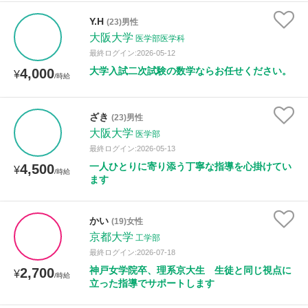
Y.H
(23)男性
大阪大学
医学部医学科
最終ログイン:2026-05-12
大学入試二次試験の数学ならお任せください。
4,000
¥
/時給
ざき
(23)男性
大阪大学
医学部
最終ログイン:2026-05-13
一人ひとりに寄り添う丁寧な指導を心掛けてい
4,500
¥
/時給
ます
かい
(19)女性
京都大学
工学部
最終ログイン:2026-07-18
神戸女学院卒、理系京大生 生徒と同じ視点に
2,700
¥
/時給
立った指導でサポートします