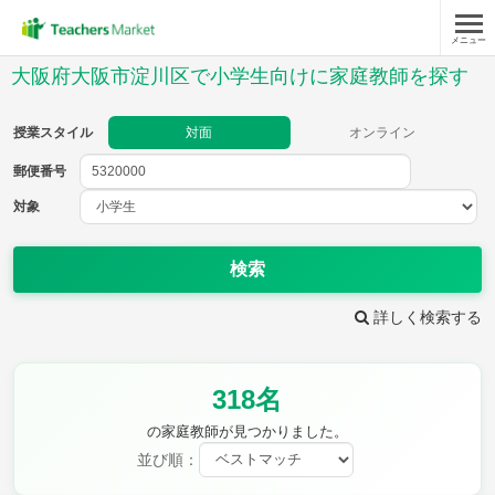
メニュー
授業スタイル
大阪府大阪市淀川区で小学生向けに家庭教師を探す
対面
オンライン
授業スタイル
対面
オンライン
郵便番号
郵便
番号
対象
対象
検索
詳しく検索する
教科
318名
国語
社会
算数
理科
英語
音楽
の家庭教師が見つかりました。
家庭科
保健・体育
並び順：
図画工作
書写