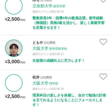
ゆち
(27)男性
立命館大学
経営学部
最終ログイン:2026-05-19
塾教室長3年・指導4年の教員志望。留学経験
2,500
¥
/時給
（韓国語）英検2級を活かし、楽しく家庭学習
を定着させます！
ともや
(22)男性
大阪大学
医学部医学科
最終ログイン:2026-05-17
生徒様の成績向上に尽力します！
3,000
¥
/時給
松井
(19)男性
大阪大学
理学部
最終ログイン:2026-06-24
理系科目の楽しさを体感し、自分で勉強の計画
2,500
¥
/時給
を立てれるようになることにフォーカスしま
す！