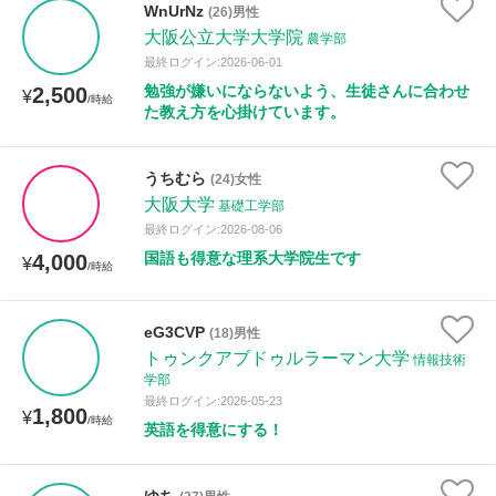
WnUrNz
(26)男性
大阪公立大学大学院
農学部
性別
最終ログイン:2026-06-01
勉強が嫌いにならないよう、生徒さんに合わせ
2,500
¥
/時給
た教え方を心掛けています。
うちむら
(24)女性
大阪大学
基礎工学部
最終ログイン:2026-08-06
国語も得意な理系大学院生です
4,000
¥
/時給
eG3CVP
(18)男性
トゥンクアブドゥルラーマン大学
情報技術
学部
最終ログイン:2026-05-23
1,800
¥
/時給
英語を得意にする！