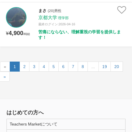
まさ
(20)男性
京都大学
理学部
最終ログイン:2026-04-16
苦痛にならない、理解重視の学習を提供しま
4,900
¥
/時給
す！
«
1
2
3
4
5
6
7
8
...
19
20
»
はじめての方へ
Teachers Marketについて