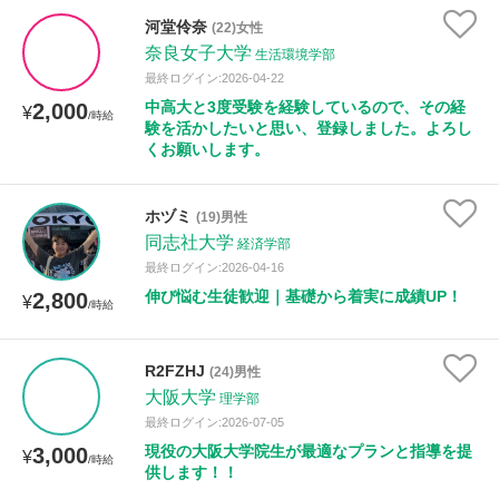
河堂伶奈
(22)女性
奈良女子大学
生活環境学部
最終ログイン:2026-04-22
中高大と3度受験を経験しているので、その経
2,000
¥
/時給
験を活かしたいと思い、登録しました。よろし
くお願いします。
ホヅミ
(19)男性
同志社大学
経済学部
最終ログイン:2026-04-16
伸び悩む生徒歓迎｜基礎から着実に成績UP！
2,800
¥
/時給
R2FZHJ
(24)男性
大阪大学
理学部
最終ログイン:2026-07-05
現役の大阪大学院生が最適なプランと指導を提
3,000
¥
/時給
供します！！