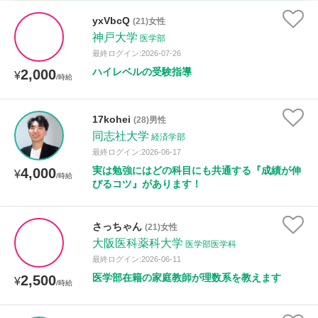
時給：¥1,000 ～ ¥10,000
yxVbcQ
(21)女性
神戸大学
医学部
最終ログイン:2026-07-26
ハイレベルの受験指導
2,000
授業可能日
¥
/時給
月曜日
火曜日
水曜日
木曜日
金曜日
17kohei
(28)男性
同志社大学
土曜日
日曜日
経済学部
最終ログイン:2026-06-17
実は勉強にはどの科目にも共通する『成績が伸
4,000
¥
所属大学
/時給
びるコツ』があります！
さっちゃん
(21)女性
距離：15km以内
大阪医科薬科大学
医学部医学科
最終ログイン:2026-06-11
医学部在籍の家庭教師が理数系を教えます
2,500
¥
/時給
年齢：18-101歳