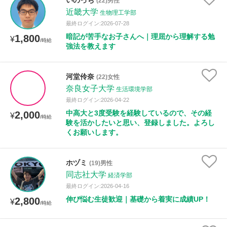
いのっち
(22)男性
近畿大学
生物理工学部
最終ログイン:2026-07-28
暗記が苦手なお子さんへ｜理屈から理解する勉
1,800
¥
/時給
強法を教えます
河堂伶奈
(22)女性
奈良女子大学
生活環境学部
最終ログイン:2026-04-22
中高大と3度受験を経験しているので、その経
2,000
¥
/時給
験を活かしたいと思い、登録しました。よろし
くお願いします。
ホヅミ
(19)男性
同志社大学
経済学部
最終ログイン:2026-04-16
伸び悩む生徒歓迎｜基礎から着実に成績UP！
2,800
¥
/時給