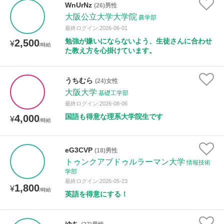
WnUrNz
(26)男性
大阪公立大学大学院
農学部
性別
最終ログイン:2026-06-01
勉強が嫌いにならないよう、生徒さんに合わせ
2,500
¥
/時給
た教え方を心掛けています。
うちむら
(24)女性
大阪大学
基礎工学部
最終ログイン:2026-08-06
国語も得意な理系大学院生です
4,000
¥
/時給
eG3CVP
(18)男性
トゥンクアブドゥルラーマン大学
情報技術
学部
最終ログイン:2026-05-23
1,800
¥
/時給
英語を得意にする！