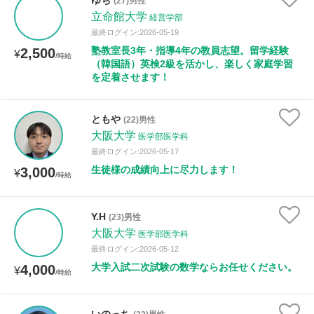
ゆち
(27)男性
立命館大学
経営学部
最終ログイン:2026-05-19
塾教室長3年・指導4年の教員志望。留学経験
2,500
¥
/時給
（韓国語）英検2級を活かし、楽しく家庭学習
を定着させます！
ともや
(22)男性
大阪大学
医学部医学科
最終ログイン:2026-05-17
生徒様の成績向上に尽力します！
3,000
¥
/時給
Y.H
(23)男性
大阪大学
医学部医学科
最終ログイン:2026-05-12
大学入試二次試験の数学ならお任せください。
4,000
¥
/時給