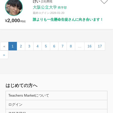
けい
(19)男性
大阪公立大学
商学部
最終ログイン:2026-01-20
誰よりも一生懸命生徒さんに向き合います！
2,000
¥
/時給
«
1
2
3
4
5
6
7
8
...
16
17
»
はじめての方へ
Teachers Marketについて
ログイン