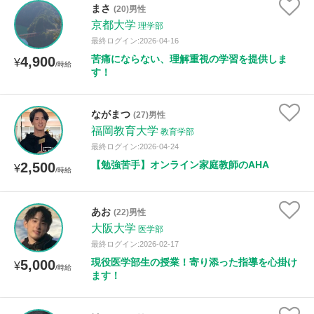
まさ
(20)男性
京都大学
理学部
最終ログイン:2026-04-16
苦痛にならない、理解重視の学習を提供しま
4,900
¥
/時給
す！
ながまつ
(27)男性
福岡教育大学
教育学部
最終ログイン:2026-04-24
【勉強苦手】オンライン家庭教師のAHA
2,500
¥
/時給
あお
(22)男性
大阪大学
医学部
最終ログイン:2026-02-17
現役医学部生の授業！寄り添った指導を心掛け
5,000
¥
/時給
ます！