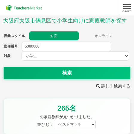
メニュー
授業スタイル
大阪府大阪市鶴見区で小学生向けに家庭教師を探す
対面
オンライン
授業スタイル
対面
オンライン
郵便番号
郵便
番号
対象
対象
検索
詳しく検索する
教科
265名
国語
社会
算数
理科
英語
音楽
の家庭教師が見つかりました。
家庭科
保健・体育
並び順：
図画工作
書写