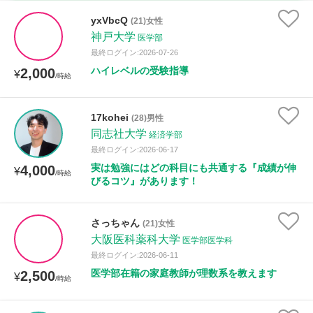
時給：¥1,000 ～ ¥10,000
yxVbcQ
(21)女性
神戸大学
医学部
最終ログイン:2026-07-26
ハイレベルの受験指導
2,000
授業可能日
¥
/時給
月曜日
火曜日
水曜日
木曜日
金曜日
17kohei
(28)男性
同志社大学
土曜日
日曜日
経済学部
最終ログイン:2026-06-17
実は勉強にはどの科目にも共通する『成績が伸
4,000
¥
所属大学
/時給
びるコツ』があります！
さっちゃん
(21)女性
距離：15km以内
大阪医科薬科大学
医学部医学科
最終ログイン:2026-06-11
医学部在籍の家庭教師が理数系を教えます
2,500
¥
/時給
年齢：18-101歳