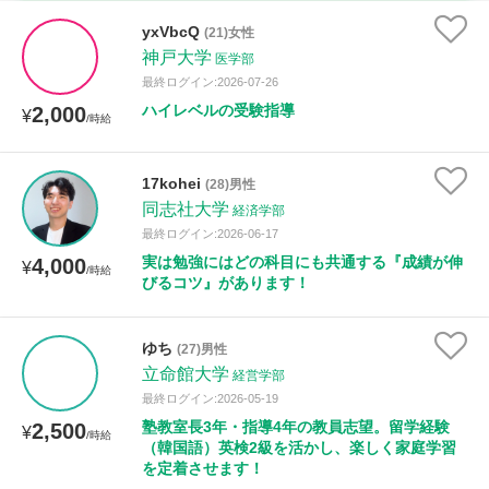
時給：¥1,000 ～ ¥10,000
yxVbcQ
(21)女性
神戸大学
医学部
最終ログイン:2026-07-26
ハイレベルの受験指導
2,000
授業可能日
¥
/時給
月曜日
火曜日
水曜日
木曜日
金曜日
17kohei
(28)男性
同志社大学
土曜日
日曜日
経済学部
最終ログイン:2026-06-17
実は勉強にはどの科目にも共通する『成績が伸
4,000
¥
所属大学
/時給
びるコツ』があります！
ゆち
(27)男性
距離：15km以内
立命館大学
経営学部
最終ログイン:2026-05-19
塾教室長3年・指導4年の教員志望。留学経験
2,500
¥
/時給
（韓国語）英検2級を活かし、楽しく家庭学習
年齢：18-101歳
を定着させます！