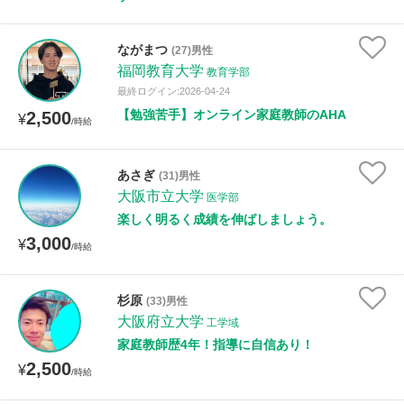
ながまつ
(27)男性
福岡教育大学
教育学部
最終ログイン:2026-04-24
【勉強苦手】オンライン家庭教師のAHA
2,500
¥
/時給
あさぎ
(31)男性
大阪市立大学
医学部
楽しく明るく成績を伸ばしましょう。
3,000
¥
/時給
杉原
(33)男性
大阪府立大学
工学域
家庭教師歴4年！指導に自信あり！
2,500
¥
/時給