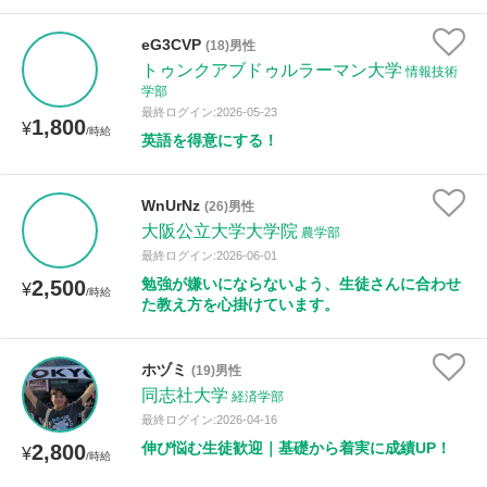
eG3CVP
(18)男性
性別
トゥンクアブドゥルラーマン大学
情報技術
学部
最終ログイン:2026-05-23
1,800
¥
/時給
英語を得意にする！
WnUrNz
(26)男性
大阪公立大学大学院
農学部
最終ログイン:2026-06-01
勉強が嫌いにならないよう、生徒さんに合わせ
2,500
¥
/時給
た教え方を心掛けています。
ホヅミ
(19)男性
同志社大学
経済学部
最終ログイン:2026-04-16
伸び悩む生徒歓迎｜基礎から着実に成績UP！
2,800
¥
/時給