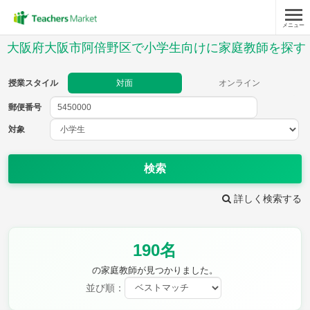
メニュー
授業スタイル
大阪府大阪市阿倍野区で小学生向けに家庭教師を探す
対面
オンライン
授業スタイル
対面
オンライン
郵便番号
郵便
番号
対象
対象
検索
詳しく検索する
教科
190名
国語
社会
算数
理科
英語
音楽
の家庭教師が見つかりました。
家庭科
保健・体育
並び順：
図画工作
書写