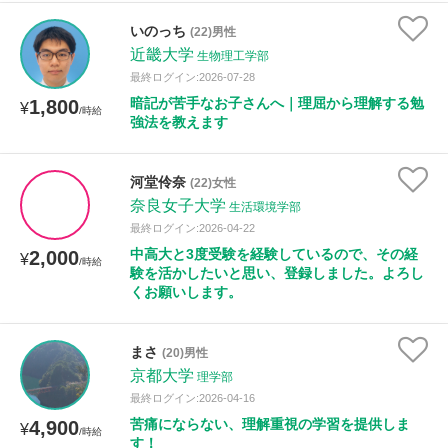
いのっち
(22)男性
近畿大学
生物理工学部
最終ログイン:2026-07-28
暗記が苦手なお子さんへ｜理屈から理解する勉
1,800
¥
/時給
強法を教えます
河堂伶奈
(22)女性
奈良女子大学
生活環境学部
最終ログイン:2026-04-22
中高大と3度受験を経験しているので、その経
2,000
¥
/時給
験を活かしたいと思い、登録しました。よろし
くお願いします。
まさ
(20)男性
京都大学
理学部
最終ログイン:2026-04-16
苦痛にならない、理解重視の学習を提供しま
4,900
¥
/時給
す！