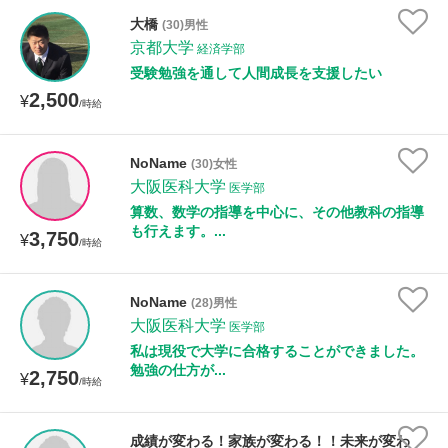
大橋
(30)男性
京都大学
経済学部
受験勉強を通して人間成長を支援したい
2,500
¥
/時給
NoName
(30)女性
大阪医科大学
医学部
算数、数学の指導を中心に、その他教科の指導
も行えます。...
3,750
¥
/時給
NoName
(28)男性
大阪医科大学
医学部
私は現役で大学に合格することができました。
勉強の仕方が...
2,750
¥
/時給
成績が変わる！家族が変わる！！未来が変わ