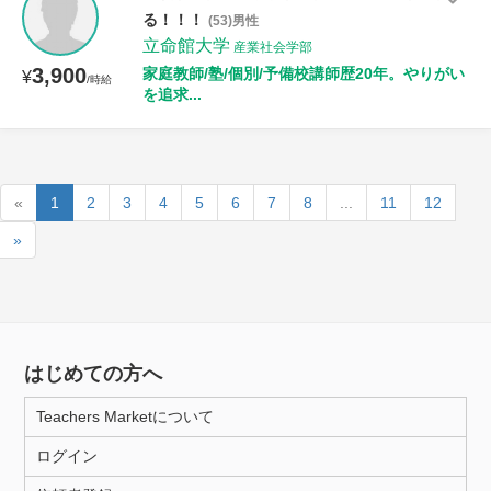
る！！！
(53)男性
立命館大学
産業社会学部
3,900
家庭教師/塾/個別/予備校講師歴20年。やりがい
¥
/時給
を追求...
«
1
2
3
4
5
6
7
8
...
11
12
»
はじめての方へ
Teachers Marketについて
ログイン