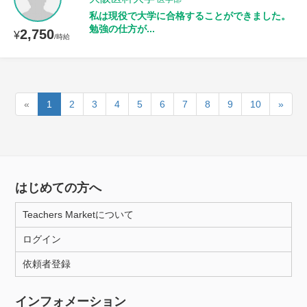
私は現役で大学に合格することができました。
勉強の仕方が...
2,750
¥
/時給
«
1
2
3
4
5
6
7
8
9
10
»
はじめての方へ
Teachers Marketについて
ログイン
依頼者登録
インフォメーション