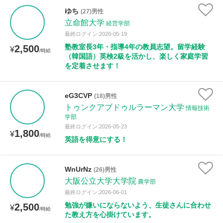
ゆち
(27)男性
立命館大学
経営学部
性別
最終ログイン:2026-05-19
塾教室長3年・指導4年の教員志望。留学経験
2,500
¥
/時給
（韓国語）英検2級を活かし、楽しく家庭学習
を定着させます！
eG3CVP
(18)男性
トゥンクアブドゥルラーマン大学
情報技術
学部
最終ログイン:2026-05-23
1,800
¥
/時給
英語を得意にする！
WnUrNz
(26)男性
大阪公立大学大学院
農学部
最終ログイン:2026-06-01
勉強が嫌いにならないよう、生徒さんに合わせ
2,500
¥
/時給
た教え方を心掛けています。