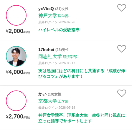
時給：¥1,000 ～ ¥10,000
yxVbcQ
(21)女性
神戸大学
医学部
最終ログイン:2026-07-26
ハイレベルの受験指導
2,000
授業可能日
¥
/時給
月曜日
火曜日
水曜日
木曜日
金曜日
17kohei
(28)男性
同志社大学
土曜日
日曜日
経済学部
最終ログイン:2026-06-17
実は勉強にはどの科目にも共通する『成績が伸
4,000
¥
所属大学
/時給
びるコツ』があります！
かい
(19)女性
距離：15km以内
京都大学
工学部
最終ログイン:2026-07-18
神戸女学院卒、理系京大生 生徒と同じ視点に
2,700
¥
/時給
立った指導でサポートします
年齢：18-101歳