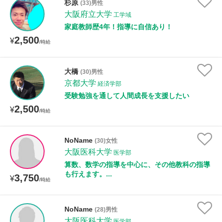
杉原
(33)男性
大阪府立大学
工学域
家庭教師歴4年！指導に自信あり！
2,500
¥
/時給
大橋
(30)男性
京都大学
経済学部
受験勉強を通して人間成長を支援したい
2,500
¥
/時給
NoName
(30)女性
大阪医科大学
医学部
算数、数学の指導を中心に、その他教科の指導
も行えます。...
3,750
¥
/時給
NoName
(28)男性
大阪医科大学
医学部