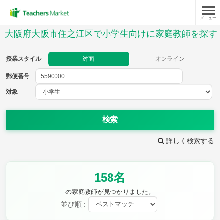
メニュー
授業スタイル
大阪府大阪市住之江区で小学生向けに家庭教師を探す
対面
オンライン
授業スタイル
対面
オンライン
郵便番号
郵便
番号
対象
対象
検索
詳しく検索する
教科
158名
国語
社会
算数
理科
英語
音楽
の家庭教師が見つかりました。
家庭科
保健・体育
並び順：
図画工作
書写