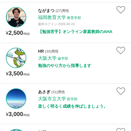
ながまつ
(27)男性
福岡教育大学
教育学部
最終ログイン:2026-04-24
【勉強苦手】オンライン家庭教師のAHA
2,500
¥
/時給
HR
(30)男性
大阪大学
歯学部
勉強のやり方から指導します
3,500
¥
/時給
あさぎ
(31)男性
大阪市立大学
医学部
楽しく明るく成績を伸ばしましょう。
3,000
¥
/時給