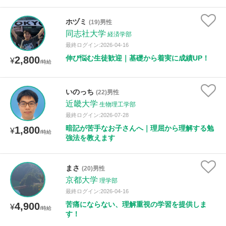
ホヅミ
(19)男性
同志社大学
経済学部
最終ログイン:2026-04-16
伸び悩む生徒歓迎｜基礎から着実に成績UP！
2,800
¥
/時給
いのっち
(22)男性
近畿大学
生物理工学部
最終ログイン:2026-07-28
暗記が苦手なお子さんへ｜理屈から理解する勉
1,800
¥
/時給
強法を教えます
まさ
(20)男性
京都大学
理学部
最終ログイン:2026-04-16
苦痛にならない、理解重視の学習を提供しま
4,900
¥
/時給
す！