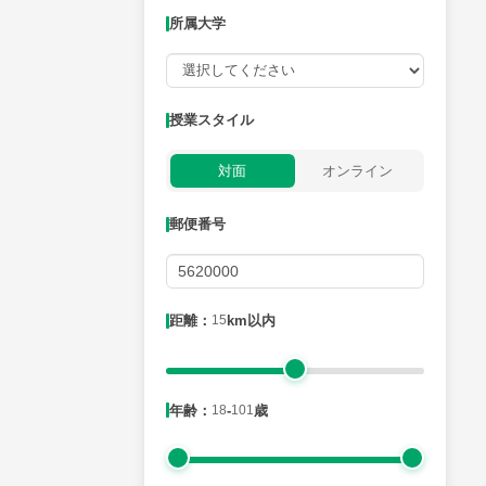
所属大学
授業可能日
授業スタイル
月曜日
火曜日
水曜日
木曜日
金曜日
対面
オンライン
所属大学
郵便番号
距離：15km以内
距離：
15
km以内
年齢：18-101歳
年齢：
18
-
101
歳
性別