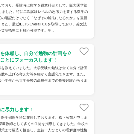
しており、受験時は数学を得意科目として、阪大医学部
点しました。特に二次試験レベルの思考力を要する数学の
式の暗記だけでなく「なぜその解法になるのか」を重視
、最近IELTS Overall 6.0を取得しており、英文読
英語指導にも対応可能です。生...
を体感し、自分で勉強の計画を立
ことにフォーカスします！
強を教えていました。大学受験の勉強は全て自分で計画
点数を上げる考え方等を細かく言語化できます。また、
の小学生から大学受験の高校生までの指導経験がありま
に尽力します！
学医学部医学科に在籍しております、松下智哉と申しま
や家庭教師として多くの生徒を指導してきました。学校の
対策まで幅広く担当し、生徒一人ひとりの理解度や性格