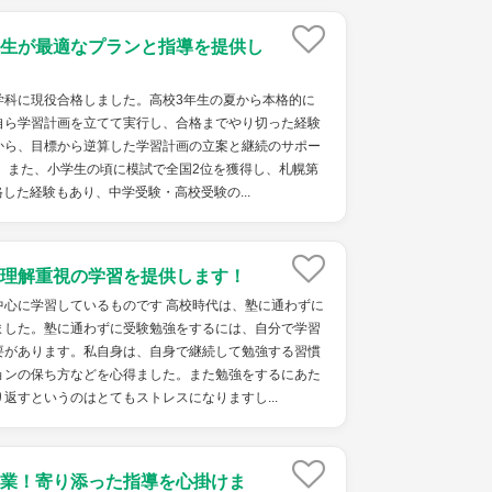
生が最適なプランと指導を提供し
学科に現役合格しました。高校3年生の夏から本格的に
自ら学習計画を立てて実行し、合格までやり切った経験
から、目標から逆算した学習計画の立案と継続のサポー
 また、小学生の頃に模試で全国2位を獲得し、札幌第
した経験もあり、中学受験・高校受験の...
理解重視の学習を提供します！
中心に学習しているものです 高校時代は、塾に通わずに
ました。塾に通わずに受験勉強をするには、自分で学習
要があります。私自身は、自身で継続して勉強する習慣
ョンの保ち方などを心得ました。また勉強をするにあた
返すというのはとてもストレスになりますし...
業！寄り添った指導を心掛けま