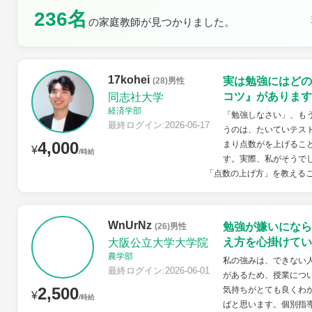
236名
の家庭教師が見つかりました。
土曜日
日曜日
17kohei
実は勉強にはどの
(28)男性
コツ』があります
同志社大学
経済学部
「勉強しなさい」、も
最終ログイン:2026-06-17
うのは、たいていテス
4,000
まり点数がを上げるこ
¥
/時給
す。実際、私がそうで
「点数の上げ方」を教えること
WnUrNz
勉強が嫌いになら
(26)男性
え方を心掛けてい
大阪公立大学大学院
農学部
私の強みは、できない
最終ログイン:2026-06-01
があるため、授業につ
2,500
気持ちがとても良くわ
¥
/時給
ばと思います。個別指