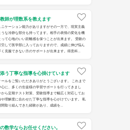
教師が理数系を教えます
ュニケーション能力がありますがその一方で、現実主義
ような冷静な部分も持ってます。相手の表情の変化を機
とって心地のいい距離感を保つことが出来ます。 受験の
苦労して医学部に入っておりますので、成績に伸び悩ん
く克服できない方のサポートが出来ます。得意科...
添う丁寧な指導を心掛けています
ィールをご覧いただきありがとうございます。 これまで
中心に、多くの生徒様の学習サポートを行ってきまし
ーから定期テスト対策、受験指導まで幅広く対応してお
格や理解度に合わせた丁寧な指導を心がけています。 私
間取り組んできた経験があり、成績を...
の数学ならお任せください。