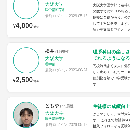
大阪大学
大阪大学医学部に在籍
医学部医学科
の数学で約95％を得
最終ログイン:2026-05-12
指導に自信があり、公
4,000
して丁寧に解説します。また
¥
/時給
解や英文法を中心とした
松井
理系科目の楽しさ
(19)男性
てれるようになる
大阪大学
理学部
高校時代よく友人に勉
最終ログイン:2026-06-24
して進めていたため、
2,500
個別指導塾で中学受験
¥
/時給
す。
ともや
生徒様の成績向上
(22)男性
大阪大学
はじめまして。大阪大
医学部医学科
す。 これまで塾講師
最終ログイン:2026-05-17
授業フォローから受験