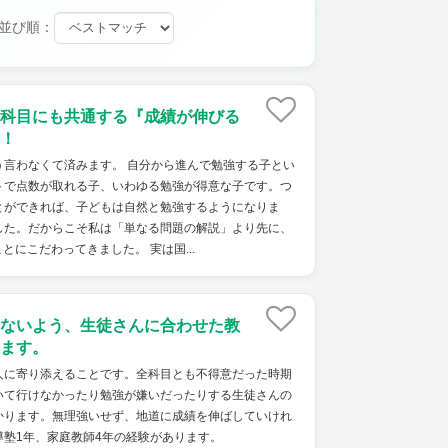
並び順：
科目にも共通する『成績が伸びる
！
う言わなくて済みます。 自分から進んで勉強する子とい
トで点数が取れる子、いわゆる勉強が得意な子です。つ
とができれば、子どもは自然と勉強するようになりま
した。だからこそ私は「単なる問題の解説」より先に、
にこだわってきました。 実は国...
ないよう、生徒さんに合わせた教
ます。
人に寄り添えることです。全科目とも不得意だった時期
いて行けなかったり勉強が嫌いだったりする生徒さんの
かります。無理強いせず、地道に成績を伸ばしていけれ
導塾1年、家庭教師4年の経験があります。