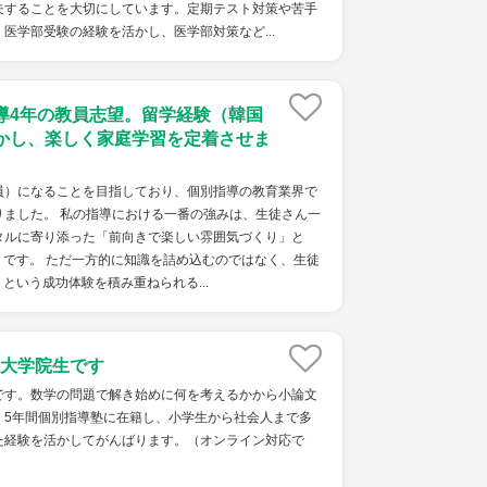
夫することを大切にしています。定期テスト対策や苦手
医学部受験の経験を活かし、医学部対策など...
導4年の教員志望。留学経験（韓国
かし、楽しく家庭学習を定着させま
員）になることを目指しており、個別指導の教育業界で
りました。 私の指導における一番の強みは、生徒さん一
タルに寄り添った「前向きで楽しい雰囲気づくり」と
です。 ただ一方的に知識を詰め込むのではなく、生徒
という成功体験を積み重ねられる...
大学院生です
です。数学の問題で解き始めに何を考えるかから小論文
。5年間個別指導塾に在籍し、小学生から社会人まで多
た経験を活かしてがんばります。（オンライン対応で