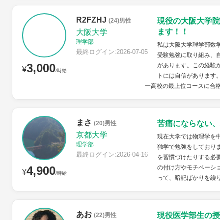
R2FZHJ
現役の大阪大学院
(24)男性
ます！！
大阪大学
理学部
私は大阪大学理学部数
最終ログイン:2026-07-05
受験勉強に取り組み、
3,000
があります。この経験
¥
/時給
トには自信があります。
一高校の最上位コースに合格
まさ
苦痛にならない、
(20)男性
京都大学
現在大学では物理学を
理学部
独学で勉強をしており
最終ログイン:2026-04-16
を習慣づけたりする必
4,900
の付け方やモチベーシ
¥
/時給
って、暗記ばかりを繰り
あお
現役医学部生の授
(22)男性