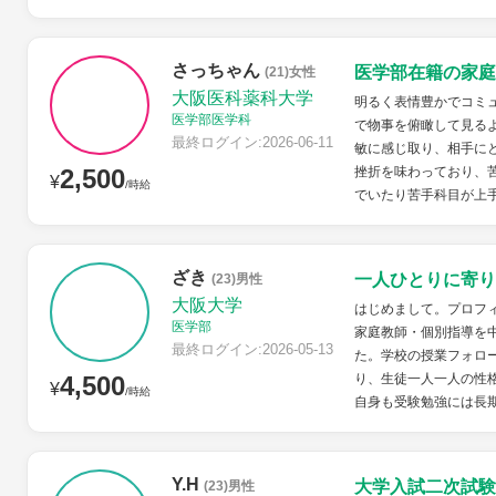
さっちゃん
医学部在籍の家庭
(21)女性
大阪医科薬科大学
明るく表情豊かでコミ
医学部医学科
で物事を俯瞰して見る
最終ログイン:2026-06-11
敏に感じ取り、相手に
2,500
挫折を味わっており、
¥
/時給
でいたり苦手科目が上手
ざき
一人ひとりに寄り
(23)男性
大阪大学
はじめまして。プロフ
医学部
家庭教師・個別指導を
最終ログイン:2026-05-13
た。学校の授業フォロ
4,500
り、生徒一人一人の性
¥
/時給
自身も受験勉強には長期
Y.H
大学入試二次試験
(23)男性