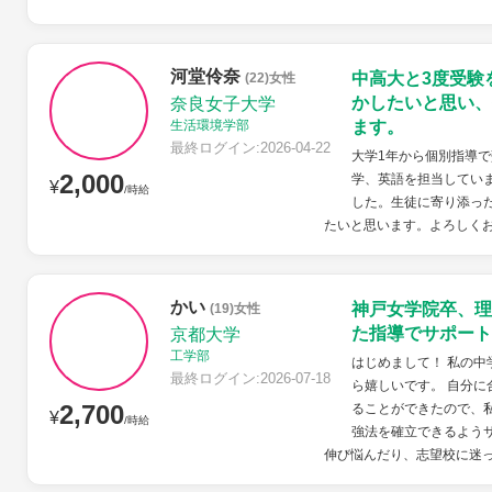
河堂伶奈
中高大と3度受験
(22)女性
かしたいと思い、
奈良女子大学
生活環境学部
ます。
最終ログイン:2026-04-22
大学1年から個別指導
2,000
学、英語を担当してい
¥
/時給
した。生徒に寄り添っ
たいと思います。よろしく
かい
神戸女学院卒、理
(19)女性
た指導でサポート
京都大学
工学部
はじめまして！ 私の
最終ログイン:2026-07-18
ら嬉しいです。 自分
2,700
ることができたので、
¥
/時給
強法を確立できるよう
伸び悩んだり、志望校に迷っ