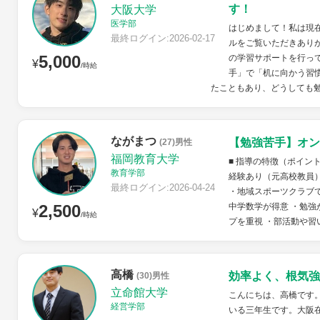
す！
大阪大学
医学部
はじめまして！私は現
最終ログイン:2026-02-17
ルをご覧いただきあり
5,000
の学習サポートを行っ
¥
/時給
手」で「机に向かう習
たこともあり、どうしても勉
ながまつ
【勉強苦手】オン
(27)男性
福岡教育大学
■ 指導の特徴（ポイン
教育学部
経験あり（元高校教員
最終ログイン:2026-04-24
・地域スポーツクラブで
2,500
中学数学が得意 ・勉強
¥
/時給
プを重視 ・部活動や習い
高橋
効率よく、根気強
(30)男性
立命館大学
こんにちは、高橋です
経営学部
いる三年生です。大阪