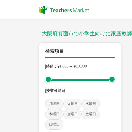
授業スタイル
対面
大阪府箕面市で小学生向けに家庭教師
郵便番号
検索項目
時給：¥
1,000
～ ¥
10,000
対象
授業可能日
教科
月曜日
火曜日
水曜日
国語
社会
算数
理科
英語
音楽
木曜日
金曜日
土曜日
日曜日
時給：¥1,000 ～ ¥10,000