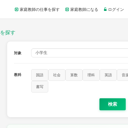
家庭教師の仕事を探す
家庭教師になる
ログイン
を探す
対象
教科
国語
社会
算数
理科
英語
音
書写
検索
家庭科
保健・体育
図画工作
書写