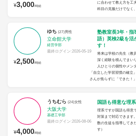
3,000
に合わせて教え方を工
¥
/時給
科目の克服だけでなく、
ゆち
塾教室長3年・指
(27)男性
語）英検2級を活
立命館大学
経営学部
す！
最終ログイン:2026-05-19
将来は学校の先生（教
2,500
深く経験を積んでまい
¥
/時給
人ひとりの個性やメン
「自立した学習習慣の確立」
さんが焦らずに「できた！」
うちむら
国語も得意な理系
(24)女性
大阪大学
理系ですが国語も得意
基礎工学部
対策まで対応できます
最終ログイン:2026-08-06
数の生徒を指導してき
4,000
す）
¥
/時給