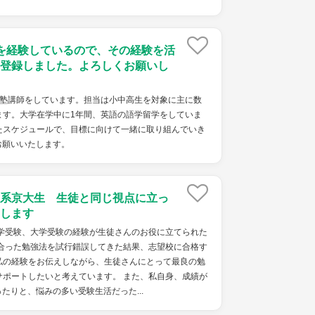
を経験しているので、その経験を活
登録しました。よろしくお願いし
で塾講師をしています。担当は小中高生を対象に主に数
ます。大学在学中に1年間、英語の語学留学をしていま
たスケジュールで、目標に向けて一緒に取り組んでいき
お願いいたします。
系京大生 生徒と同じ視点に立っ
します
中学受験、大学受験の経験が生徒さんのお役に立てられた
に合った勉強法を試行錯誤してきた結果、志望校に合格す
私の経験をお伝えしながら、生徒さんにとって最良の勉
サポートしたいと考えています。 また、私自身、成績が
たりと、悩みの多い受験生活だった...