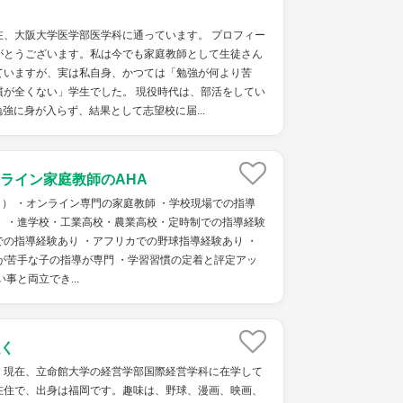
在、大阪大学医学部医学科に通っています。 プロフィー
がとうございます。私は今でも家庭教師として生徒さん
ていますが、実は私自身、かつては「勉強が何より苦
慣が全くない」学生でした。 現役時代は、部活をしてい
強に身が入らず、結果として志望校に届...
ライン家庭教師のAHA
ト） ・オンライン専門の家庭教師 ・学校現場での指導
） ・進学校・工業高校・農業高校・定時制での指導経験
の指導経験あり ・アフリカでの野球指導経験あり ・
が苦手な子の指導が専門 ・学習習慣の定着と評定アッ
事と両立でき...
く
。現在、立命館大学の経営学部国際経営学科に在学して
在住で、出身は福岡です。趣味は、野球、漫画、映画、