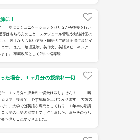
源に！
て、丁寧にコミュニケーションを取りながら指導を行い
科指導はもちろんのこと、スケジュール管理や勉強計画の
さい。 苦手な人も多い英語・国語の二教科を得点源に変
きます。 また、地理受験、英作文、英語スピーキング・
ます。 家庭教師として2年の指導経...
った場合、１ヶ月分の授業料一切
場合、１ヶ月分の授業料一切受け取りません！！！「暗
える英語」授業で、必ず成績を上げてみせます！ 大阪大
木です。大学では英語を専門としており、１年半の塾講
５０人弱の生徒の授業を受け持ちました。またそのうち
へ導くことができました。 ...