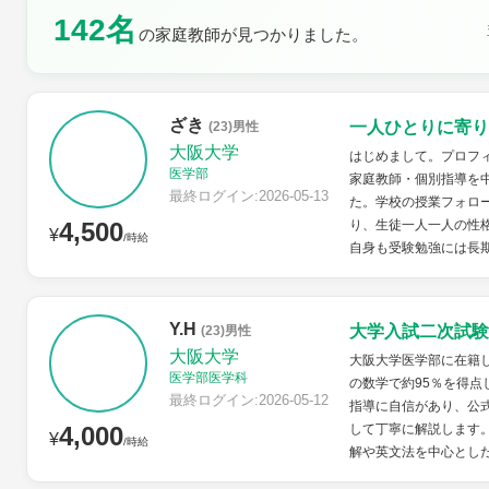
142名
の家庭教師が見つかりました。
土曜日
日曜日
ざき
一人ひとりに寄り
(23)男性
大阪大学
はじめまして。プロフ
医学部
家庭教師・個別指導を
最終ログイン:2026-05-13
た。学校の授業フォロ
4,500
り、生徒一人一人の性
¥
/時給
自身も受験勉強には長期
Y.H
大学入試二次試験
(23)男性
大阪大学
大阪大学医学部に在籍
医学部医学科
の数学で約95％を得
最終ログイン:2026-05-12
指導に自信があり、公
4,000
して丁寧に解説します。また
¥
/時給
解や英文法を中心とした