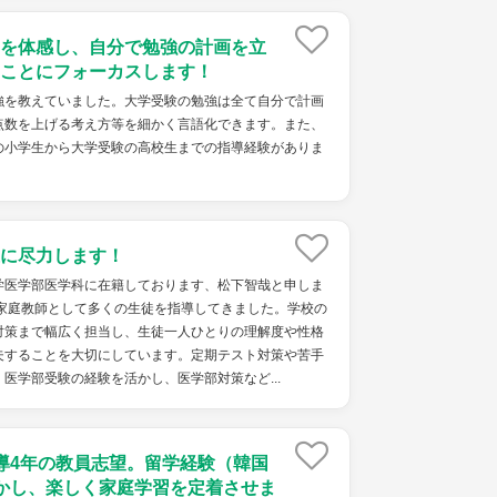
を体感し、自分で勉強の計画を立
ことにフォーカスします！
強を教えていました。大学受験の勉強は全て自分で計画
点数を上げる考え方等を細かく言語化できます。また、
の小学生から大学受験の高校生までの指導経験がありま
に尽力します！
学医学部医学科に在籍しております、松下智哉と申しま
や家庭教師として多くの生徒を指導してきました。学校の
対策まで幅広く担当し、生徒一人ひとりの理解度や性格
夫することを大切にしています。定期テスト対策や苦手
医学部受験の経験を活かし、医学部対策など...
導4年の教員志望。留学経験（韓国
かし、楽しく家庭学習を定着させま