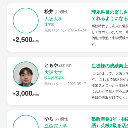
松井
理系科目の楽しさ
(19)男性
てれるようになる
大阪大学
理学部
高校時代よく友人に勉
最終ログイン:2026-06-24
して進めていたため、
2,500
個別指導塾で中学受験
¥
/時給
す。
ともや
生徒様の成績向上
(22)男性
大阪大学
はじめまして。大阪大
医学部医学科
す。 これまで塾講師
最終ログイン:2026-05-17
授業フォローから受験
3,000
に合わせて教え方を工
¥
/時給
科目の克服だけでなく、
ゆち
塾教室長3年・指
(27)男性
語）英検2級を活
立命館大学