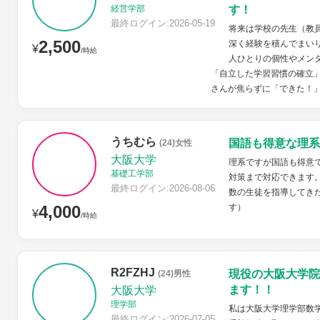
経営学部
す！
最終ログイン:2026-05-19
将来は学校の先生（教
2,500
深く経験を積んでまい
¥
/時給
人ひとりの個性やメン
「自立した学習習慣の確立」
さんが焦らずに「できた！」
うちむら
国語も得意な理系
(24)女性
大阪大学
理系ですが国語も得意
基礎工学部
対策まで対応できます
最終ログイン:2026-08-06
数の生徒を指導してき
4,000
す）
¥
/時給
R2FZHJ
現役の大阪大学院
(24)男性
ます！！
大阪大学
理学部
私は大阪大学理学部数
最終ログイン:2026-07-05