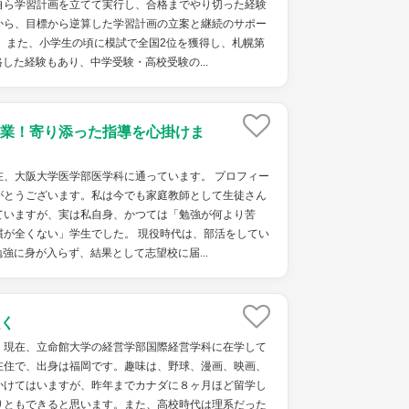
自ら学習計画を立てて実行し、合格までやり切った経験
から、目標から逆算した学習計画の立案と継続のサポー
 また、小学生の頃に模試で全国2位を獲得し、札幌第
した経験もあり、中学受験・高校受験の...
業！寄り添った指導を心掛けま
在、大阪大学医学部医学科に通っています。 プロフィー
がとうございます。私は今でも家庭教師として生徒さん
ていますが、実は私自身、かつては「勉強が何より苦
慣が全くない」学生でした。 現役時代は、部活をしてい
強に身が入らず、結果として志望校に届...
く
。現在、立命館大学の経営学部国際経営学科に在学して
在住で、出身は福岡です。趣味は、野球、漫画、映画、
かけてはいますが、昨年までカナダに８ヶ月ほど留学し
りともできると思います。また、高校時代は理系だった