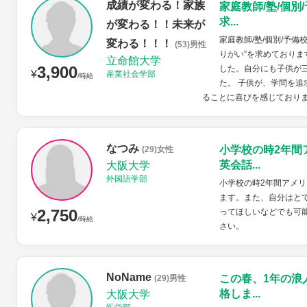
成績が変わる！家族
家庭教師/塾/個別
求...
が変わる！！未来が
家庭教師/塾/個別/予備
変わる！！！
(53)男性
りがい”を求めておりま
立命館大学
3,900
した。自分にも子供が
¥
産業社会学部
/時給
た。 子供が、学問を
ることに喜びを感じております
なつみ
小学校の時2年間
(29)女性
英会話...
大阪大学
外国語学部
小学校の時2年間アメ
ます。また、自分はと
2,750
ってほしいなどでも可
¥
/時給
さい。
NoName
この春、1年の浪
(29)男性
格しま...
大阪大学