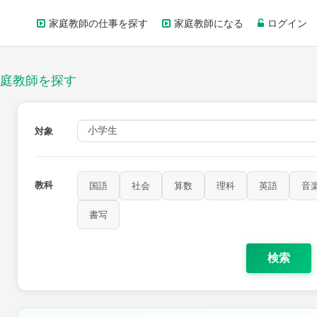
家庭教師の仕事を探す
家庭教師になる
ログイン
庭教師を探す
対象
教科
国語
社会
算数
理科
英語
音
書写
検索
家庭科
保健・体育
図画工作
書写