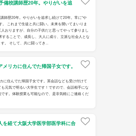
/予備校講師歴20年。やりがいを追
校講師歴20年。やりがいを追求し続けて20年。常に“や
す。 これまで生徒と共に闘い。未来を開いてまいりま
三人おりますが、自分の子供だと思ってやって参りまし
追求することで、成長し、大人に成り、立派な社会人とな
。 そして、共に闘ってき...
アメリカに住んでた帰国子女です。
リカに住んでた帰国子女です。英会話なども受け付けて
ても元気で明るい大学生です！ですので、会話相手にな
能です。体験授業も可能なので、是非気軽にご連絡くだ
人を経て大阪大学医学部医学科に合