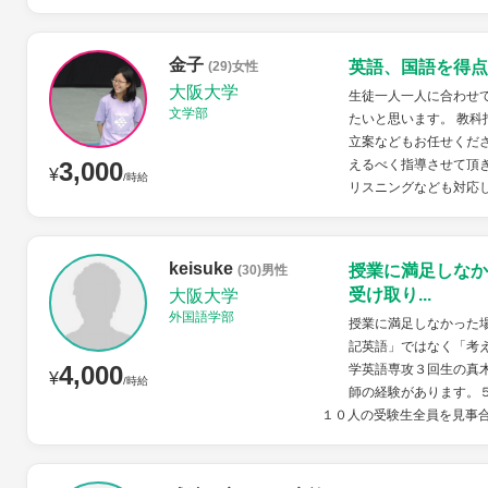
金子
英語、国語を得点
(29)女性
大阪大学
生徒一人一人に合わせ
文学部
たいと思います。 教
立案などもお任せくだ
3,000
えるべく指導させて頂
¥
/時給
リスニングなども対応し
keisuke
授業に満足しなか
(30)男性
受け取り...
大阪大学
外国語学部
授業に満足しなかった
記英語」ではなく「考
4,000
学英語専攻３回生の真
¥
/時給
師の経験があります。
１０人の受験生全員を見事合格