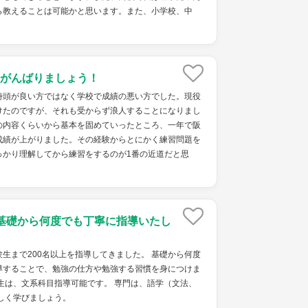
ら教えることは可能かと思います。また、小学校、中
がんばりましょう！
時頭が良い方ではなく学校で成績の悪い方でした。現役
けたのですが、それも受からず浪人することになりまし
の内容くらいから基本を固めていったところ、一年で阪
成績が上がりました。その経験からとにかく練習問題を
っかり理解してから練習をするのが1番の近道だと思
基礎から何度でも丁寧に指導いたし
生まで200名以上を指導してきました。 基礎から何度
導することで、勉強の仕方や勉強する習慣を身につけま
生は、文系科目指導可能です。 専門は、語学（文法、
しく学びましょう。