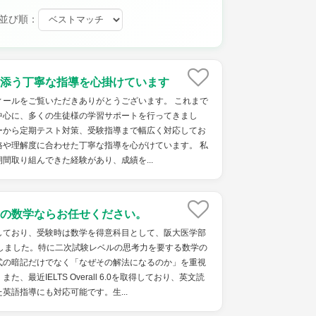
並び順：
添う丁寧な指導を心掛けています
ィールをご覧いただきありがとうございます。 これまで
中心に、多くの生徒様の学習サポートを行ってきまし
ーから定期テスト対策、受験指導まで幅広く対応してお
格や理解度に合わせた丁寧な指導を心がけています。 私
間取り組んできた経験があり、成績を...
の数学ならお任せください。
しており、受験時は数学を得意科目として、阪大医学部
点しました。特に二次試験レベルの思考力を要する数学の
式の暗記だけでなく「なぜその解法になるのか」を重視
、最近IELTS Overall 6.0を取得しており、英文読
英語指導にも対応可能です。生...