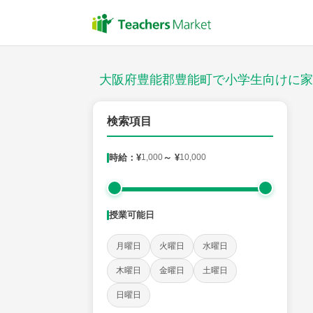
授業スタイル
対面
大阪府豊能郡豊能町で小学生向けに家
郵便番号
検索項目
時給：¥
1,000
～ ¥
10,000
対象
授業可能日
教科
月曜日
火曜日
水曜日
国語
社会
算数
理科
英語
音楽
木曜日
金曜日
土曜日
日曜日
時給：¥1,000 ～ ¥10,000