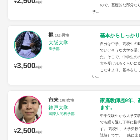
2,500
¥
/時給
ので、基礎的な部分な
学...
梶
基本からしっかり
(32)男性
大阪大学
自分は中学、高校生の
歯学部
でいけそうな大学を受
た。そこで、中学生の
3,500
大を受けれるくらいに
¥
/時給
こなすより、基本をし
い...
市来
家庭教師歴9年、
(38)女性
ます。
神戸大学
国際人間科学部
中学受験生から大学受験
でも繰り返し丁寧に指
2,500
す。 高校生、大学受験
¥
/時給
読解）です。 一緒に楽