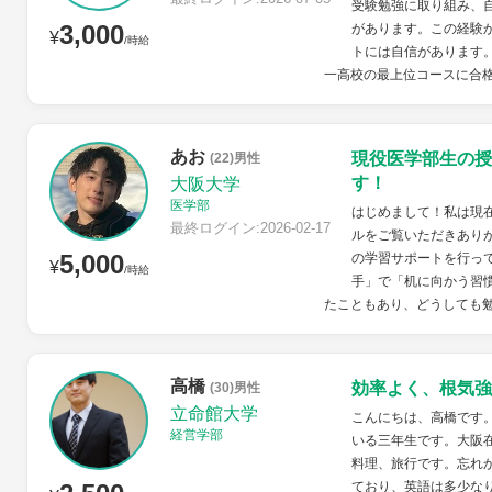
受験勉強に取り組み、
3,000
があります。この経験
¥
/時給
トには自信があります。
一高校の最上位コースに合格
あお
現役医学部生の授
(22)男性
す！
大阪大学
医学部
はじめまして！私は現
最終ログイン:2026-02-17
ルをご覧いただきあり
5,000
の学習サポートを行っ
¥
/時給
手」で「机に向かう習
たこともあり、どうしても勉
高橋
効率よく、根気強
(30)男性
立命館大学
こんにちは、高橋です
経営学部
いる三年生です。大阪
料理、旅行です。忘れ
ており、英語は多少な