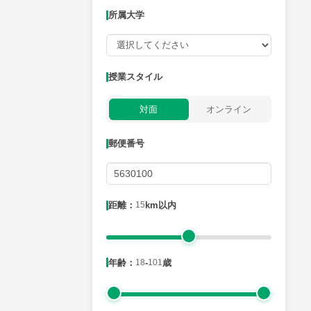
所属大学
授業可能日
授業スタイル
月曜日
火曜日
水曜日
木曜日
金曜日
対面
オンライン
所属大学
郵便番号
距離：15km以内
距離：
15
km以内
年齢：18-101歳
年齢：
18
-
101
歳
性別