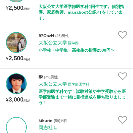
大阪公立大学医学部医学科4回生です。個別指
2,500
¥
/時給
導、家庭教師、manaboの公認PTをしていま
す。
97OszH
(25)男性
大阪公立大学
医学部
小学校・中学生・高校生の指導2500円〜
2,500
¥
/時給
瞬
(25)男性
大阪公立大学
医学部医学科
医学部医学科です！試験対策や中学受験から医
学部受験まで一緒に目標達成を勝ち取りましょ
3,000
¥
/時給
う！
kikurin
(59)男性
同志社
法