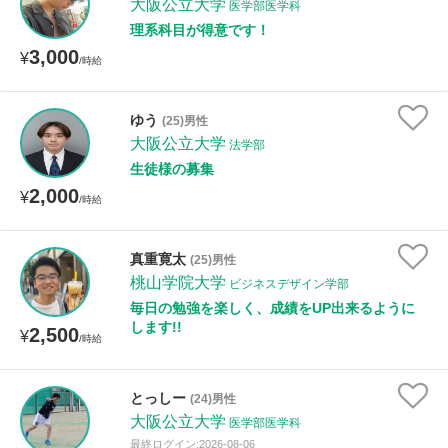
大阪公立大学
医学部医学科
理系科目が得意です！
3,000
¥
/時給
ゆう
(25)男性
大阪公立大学
法学部
生徒様の募集
2,000
¥
/時給
真重寛太
(25)男性
桃山学院大学
ビジネスデザイン学部
毎日の勉強を楽しく、成績をUP出来るように
します!!
2,500
¥
/時給
とっしー
(24)男性
大阪公立大学
医学部医学科
最終ログイン:2026-08-06