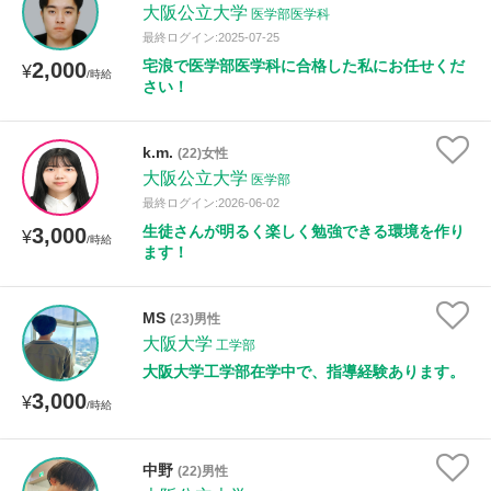
大阪公立大学
医学部医学科
最終ログイン:2025-07-25
宅浪で医学部医学科に合格した私にお任せくだ
2,000
¥
/時給
さい！
k.m.
(22)女性
大阪公立大学
医学部
最終ログイン:2026-06-02
生徒さんが明るく楽しく勉強できる環境を作り
3,000
¥
/時給
ます！
MS
(23)男性
大阪大学
工学部
大阪大学工学部在学中で、指導経験あります。
3,000
¥
/時給
中野
(22)男性