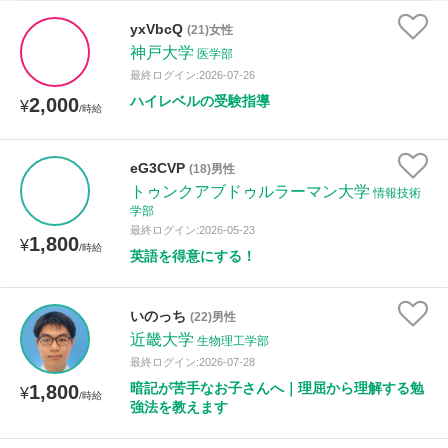
時給：¥1,000 ～ ¥10,000
yxVbcQ
(21)女性
神戸大学
医学部
最終ログイン:2026-07-26
ハイレベルの受験指導
2,000
授業可能日
¥
/時給
月曜日
火曜日
水曜日
木曜日
金曜日
eG3CVP
(18)男性
トゥンクアブドゥルラーマン大学
土曜日
日曜日
情報技術
学部
最終ログイン:2026-05-23
1,800
¥
所属大学
/時給
英語を得意にする！
いのっち
(22)男性
距離：15km以内
近畿大学
生物理工学部
最終ログイン:2026-07-28
暗記が苦手なお子さんへ｜理屈から理解する勉
1,800
¥
/時給
強法を教えます
年齢：18-101歳