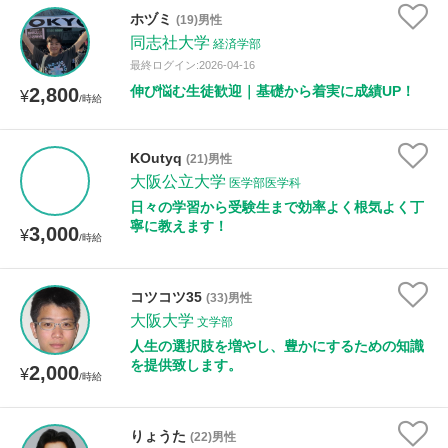
ホヅミ
(19)男性
同志社大学
経済学部
性別
最終ログイン:2026-04-16
伸び悩む生徒歓迎｜基礎から着実に成績UP！
2,800
¥
/時給
KOutyq
(21)男性
大阪公立大学
医学部医学科
日々の学習から受験生まで効率よく根気よく丁
寧に教えます！
3,000
¥
/時給
コツコツ35
(33)男性
大阪大学
文学部
人生の選択肢を増やし、豊かにするための知識
を提供致します。
2,000
¥
/時給
りょうた
(22)男性