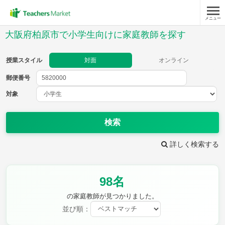
メニュー
授業スタイル
大阪府柏原市で小学生向けに家庭教師を探す
対面
オンライン
授業スタイル
対面
オンライン
郵便番号
郵便
番号
対象
対象
検索
詳しく検索する
教科
98名
国語
社会
算数
理科
英語
音楽
の家庭教師が見つかりました。
家庭科
保健・体育
並び順：
図画工作
書写