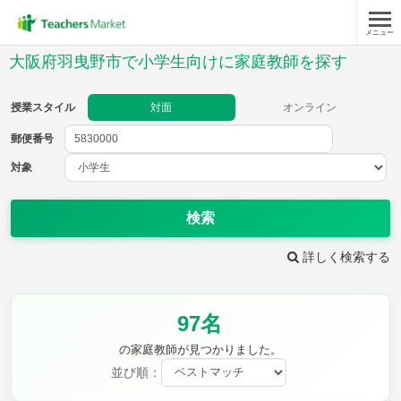
メニュー
授業スタイル
大阪府羽曳野市で小学生向けに家庭教師を探す
対面
オンライン
授業スタイル
対面
オンライン
郵便番号
郵便
番号
対象
対象
検索
詳しく検索する
教科
97名
国語
社会
算数
理科
英語
音楽
の家庭教師が見つかりました。
家庭科
保健・体育
並び順：
図画工作
書写