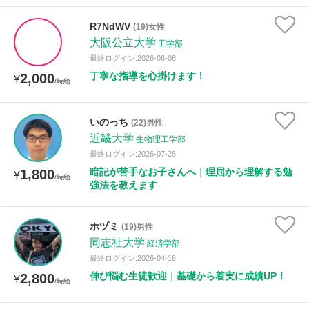
R7NdWV
(19)女性
性別
大阪公立大学
工学部
最終ログイン:2026-06-08
丁寧な指導を心掛けます！
2,000
¥
/時給
いのっち
(22)男性
近畿大学
生物理工学部
最終ログイン:2026-07-28
暗記が苦手なお子さんへ｜理屈から理解する勉
1,800
¥
/時給
強法を教えます
ホヅミ
(19)男性
同志社大学
経済学部
最終ログイン:2026-04-16
伸び悩む生徒歓迎｜基礎から着実に成績UP！
2,800
¥
/時給