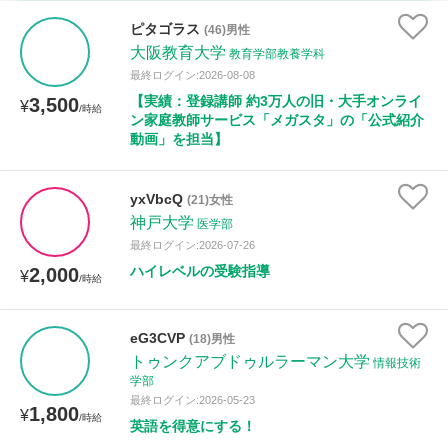
時給：¥1,000 ～ ¥10,000
ピタゴラス
(46)男性
大阪教育大学
教育学部教養学科
最終ログイン:2026-08-08
【実績：登録講師 約3万人の旧・大手オンライ
3,500
授業可能日
¥
/時給
ン家庭教師サービス「メガスタ」の「公式紹介
動画」を担当】
月曜日
火曜日
水曜日
木曜日
金曜日
土曜日
日曜日
yxVbcQ
(21)女性
神戸大学
医学部
所属大学
最終ログイン:2026-07-26
ハイレベルの受験指導
2,000
¥
/時給
距離：15km以内
eG3CVP
(18)男性
トゥンクアブドゥルラーマン大学
情報技術
学部
最終ログイン:2026-05-23
1,800
¥
/時給
年齢：18-101歳
英語を得意にする！