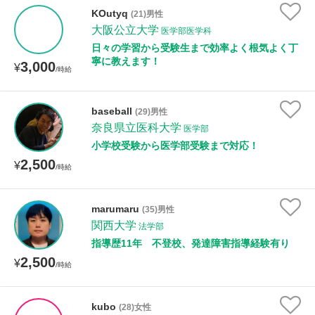
KOutyq
(21)男性
大阪公立大学
医学部医学科
日々の学習から受験生まで効率よく根気よく丁
寧に教えます！
3,000
¥
/時給
baseball
(29)男性
奈良県立医科大学
医学部
小学校受験から医学部受験まで対応！
2,500
¥
/時給
marumaru
(35)男性
関西大学
法学部
指導歴11年 不登校、発達障害指導経験有り
2,500
¥
/時給
kubo
(28)女性