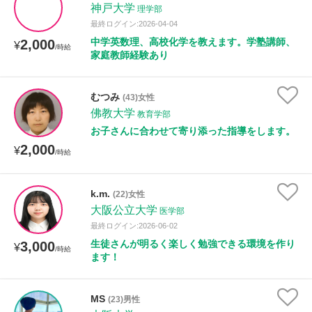
神戸大学
理学部
最終ログイン:2026-04-04
中学英数理、高校化学を教えます。学塾講師、
2,000
¥
/時給
家庭教師経験あり
むつみ
(43)女性
佛教大学
教育学部
お子さんに合わせて寄り添った指導をします。
2,000
¥
/時給
k.m.
(22)女性
大阪公立大学
医学部
最終ログイン:2026-06-02
生徒さんが明るく楽しく勉強できる環境を作り
3,000
¥
/時給
ます！
MS
(23)男性