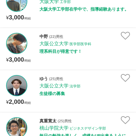
大阪大学
工学部
大阪大学工学部在学中で、指導経験あります。
3,000
¥
/時給
中野
(22)男性
大阪公立大学
医学部医学科
理系科目が得意です！
3,000
¥
/時給
ゆう
(25)男性
大阪公立大学
法学部
生徒様の募集
2,000
¥
/時給
真重寛太
(25)男性
桃山学院大学
ビジネスデザイン学部
毎日の勉強を楽しく、成績をUP出来るように