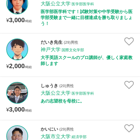
大阪公立大学
医学部医学科
医学部医学科です！試験対策や中学受験から医
学部受験まで一緒に目標達成を勝ち取りましょ
3,000
¥
/時給
う！
だいき先生
(29)男性
神戸大学
国際文化学部
大手英語スクールのプロ講師が、優しく家庭教
師します
2,000
¥
/時給
しゅうき
(20)男性
大阪公立大学
医学部医学科
あの志望校を母校に。
3,000
¥
/時給
かいにい
(29)男性
大阪市立大学
経済学部