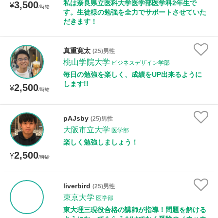
私は奈良県立医科大学医学部医学科2年生で
3,500
¥
/時給
す。生徒様の勉強を全力でサポートさせていた
だきます！
真重寛太
(25)男性
桃山学院大学
ビジネスデザイン学部
毎日の勉強を楽しく、成績をUP出来るように
します!!
2,500
¥
/時給
pAJsby
(25)男性
大阪市立大学
医学部
楽しく勉強しましょう！
2,500
¥
/時給
liverbird
(25)男性
東京大学
医学部
東大理三現役合格の講師が指導！問題を解ける