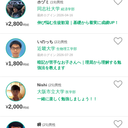
ホヅミ
(19)男性
同志社大学
経済学部
最終ログイン:2026-04-16
性別
伸び悩む生徒歓迎｜基礎から着実に成績UP！
2,800
¥
/時給
いのっち
(22)男性
近畿大学
生物理工学部
最終ログイン:2026-07-28
暗記が苦手なお子さんへ｜理屈から理解する勉
1,800
¥
/時給
強法を教えます
Nishi
(25)男性
大阪市立大学
医学部
一緒に楽しく勉強しましょう！！
2,000
¥
/時給
瞬
(25)男性