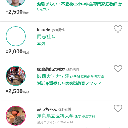
勉強ぎらい・不登校の小中学生専門家庭教師 か
いにい
2,500
¥
/時給
kikurin
(59)男性
同志社
法
本気
2,000
¥
/時給
家庭教師の橋本
(35)男性
関西大学大学院
商学研究科商学専攻部
対話を重視した未来型教育メソッド
2,500
¥
/時給
みっちゃん
(21)女性
奈良県立医科大学
医学部医学科
最終ログイン:2025-12-14