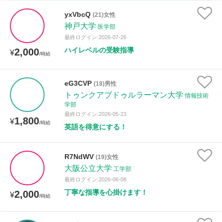
時給：¥1,000 ～ ¥10,000
yxVbcQ
(21)女性
神戸大学
医学部
最終ログイン:2026-07-26
ハイレベルの受験指導
2,000
授業可能日
¥
/時給
月曜日
火曜日
水曜日
木曜日
金曜日
eG3CVP
(18)男性
トゥンクアブドゥルラーマン大学
土曜日
日曜日
情報技術
学部
最終ログイン:2026-05-23
1,800
¥
所属大学
/時給
英語を得意にする！
R7NdWV
(19)女性
距離：15km以内
大阪公立大学
工学部
最終ログイン:2026-06-08
丁寧な指導を心掛けます！
2,000
¥
/時給
年齢：18-101歳