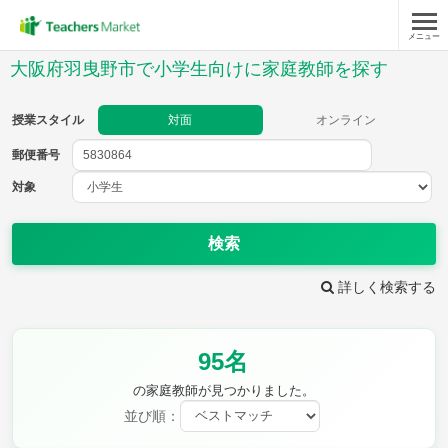
メニュー
授業スタイル
大阪府羽曳野市で小学生向けに家庭教師を探す
対面
オンライン
授業スタイル
対面
オンライン
郵便番号
郵便
番号
対象
対象
検索
詳しく検索する
教科
95名
国語
社会
算数
理科
英語
音楽
の家庭教師が見つかりました。
家庭科
保健・体育
並び順：
図画工作
書写