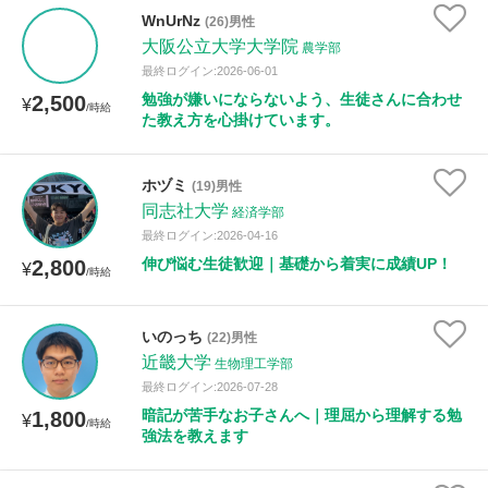
WnUrNz
(26)男性
大阪公立大学大学院
農学部
性別
最終ログイン:2026-06-01
勉強が嫌いにならないよう、生徒さんに合わせ
2,500
¥
/時給
た教え方を心掛けています。
ホヅミ
(19)男性
同志社大学
経済学部
最終ログイン:2026-04-16
伸び悩む生徒歓迎｜基礎から着実に成績UP！
2,800
¥
/時給
いのっち
(22)男性
近畿大学
生物理工学部
最終ログイン:2026-07-28
暗記が苦手なお子さんへ｜理屈から理解する勉
1,800
¥
/時給
強法を教えます