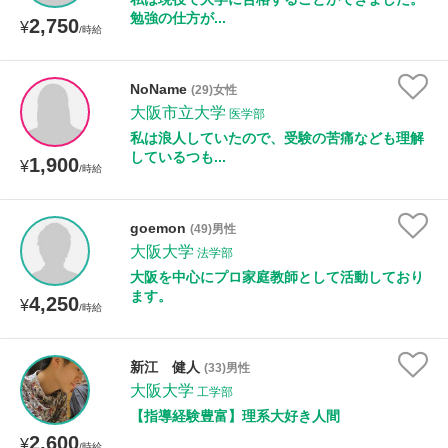
勉強の仕方が...
2,750
¥
/時給
NoName
(29)女性
大阪市立大学
医学部
私は浪人していたので、受験の苦痛なども理解
しているつも...
1,900
¥
/時給
goemon
(49)男性
大阪大学
法学部
大阪を中心にプロ家庭教師として活動しており
ます。
4,250
¥
/時給
新江 健人
(33)男性
大阪大学
工学部
【指導経験豊富】理系大好き人間
2,600
¥
/時給