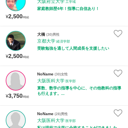
大阪府立大学
工学域
家庭教師歴4年！指導に自信あり！
2,500
¥
/時給
大橋
(30)男性
京都大学
経済学部
受験勉強を通して人間成長を支援したい
2,500
¥
/時給
NoName
(30)女性
大阪医科大学
医学部
算数、数学の指導を中心に、その他教科の指導
も行えます。...
3,750
¥
/時給
NoName
(28)男性
大阪医科大学
医学部
私は現役で大学に合格することができました。