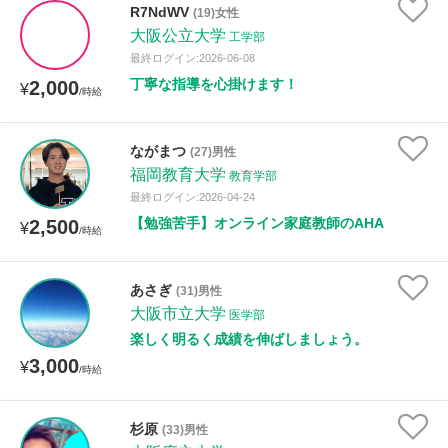
R7NdWV
(19)女性
大阪公立大学
工学部
最終ログイン:2026-06-08
丁寧な指導を心掛けます！
2,000
¥
/時給
ながまつ
(27)男性
福岡教育大学
教育学部
最終ログイン:2026-04-24
【勉強苦手】オンライン家庭教師のAHA
2,500
¥
/時給
あさぎ
(31)男性
大阪市立大学
医学部
楽しく明るく成績を伸ばしましょう。
3,000
¥
/時給
杉原
(33)男性