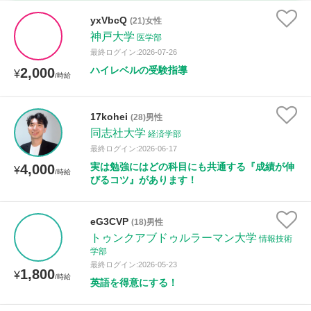
時給：¥1,000 ～ ¥10,000
yxVbcQ
(21)女性
神戸大学
医学部
最終ログイン:2026-07-26
ハイレベルの受験指導
2,000
授業可能日
¥
/時給
月曜日
火曜日
水曜日
木曜日
金曜日
17kohei
(28)男性
同志社大学
土曜日
日曜日
経済学部
最終ログイン:2026-06-17
実は勉強にはどの科目にも共通する『成績が伸
4,000
¥
所属大学
/時給
びるコツ』があります！
eG3CVP
(18)男性
距離：15km以内
トゥンクアブドゥルラーマン大学
情報技術
学部
最終ログイン:2026-05-23
1,800
¥
/時給
英語を得意にする！
年齢：18-101歳