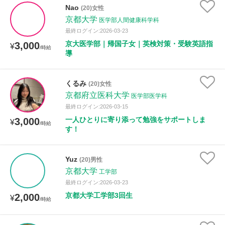
Nao
(20)女性
京都大学
医学部人間健康科学科
最終ログイン:2026-03-23
京大医学部｜帰国子女｜英検対策・受験英語指
3,000
¥
/時給
導
くるみ
(20)女性
京都府立医科大学
医学部医学科
最終ログイン:2026-03-15
一人ひとりに寄り添って勉強をサポートしま
3,000
¥
/時給
す！
Yuz
(20)男性
京都大学
工学部
最終ログイン:2026-03-23
京都大学工学部3回生
2,000
¥
/時給