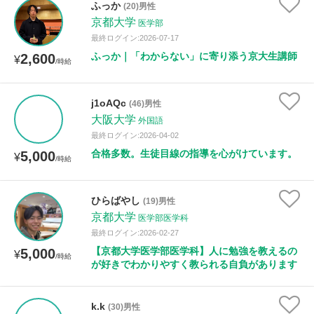
ふっか
(20)男性
京都大学
医学部
最終ログイン:2026-07-17
ふっか｜「わからない」に寄り添う京大生講師
2,600
¥
/時給
j1oAQc
(46)男性
大阪大学
外国語
最終ログイン:2026-04-02
合格多数。生徒目線の指導を心がけています。
5,000
¥
/時給
ひらばやし
(19)男性
京都大学
医学部医学科
最終ログイン:2026-02-27
【京都大学医学部医学科】人に勉強を教えるの
5,000
¥
/時給
が好きでわかりやすく教られる自負があります
k.k
(30)男性