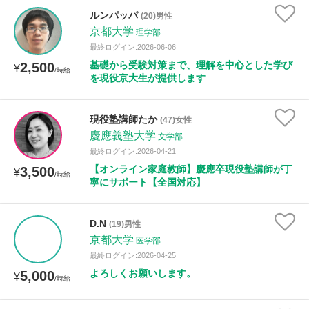
ルンパッパ
(20)男性
京都大学
理学部
最終ログイン:2026-06-06
基礎から受験対策まで、理解を中心とした学び
2,500
¥
/時給
を現役京大生が提供します
現役塾講師たか
(47)女性
慶應義塾大学
文学部
最終ログイン:2026-04-21
【オンライン家庭教師】慶應卒現役塾講師が丁
3,500
¥
/時給
寧にサポート【全国対応】
D.N
(19)男性
京都大学
医学部
最終ログイン:2026-04-25
よろしくお願いします。
5,000
¥
/時給