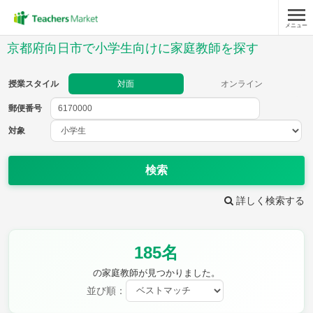
メニュー
授業スタイル
京都府向日市で小学生向けに家庭教師を探す
対面
オンライン
授業スタイル
対面
オンライン
郵便番号
郵便
番号
対象
対象
検索
詳しく検索する
教科
185名
国語
社会
算数
理科
英語
音楽
の家庭教師が見つかりました。
家庭科
保健・体育
並び順：
図画工作
書写