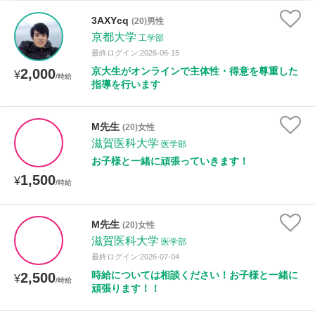
時給：¥1,000 ～ ¥10,000
3AXYcq
(20)男性
京都大学
工学部
最終ログイン:2026-06-15
京大生がオンラインで主体性・得意を尊重した
2,000
授業可能日
¥
/時給
指導を行います
月曜日
火曜日
水曜日
木曜日
金曜日
M先生
(20)女性
土曜日
日曜日
滋賀医科大学
医学部
お子様と一緒に頑張っていきます！
所属大学
1,500
¥
/時給
M先生
(20)女性
距離：15km以内
滋賀医科大学
医学部
最終ログイン:2026-07-04
時給については相談ください！お子様と一緒に
2,500
¥
/時給
頑張ります！！
年齢：18-101歳