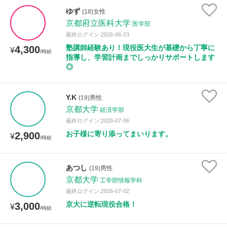
ゆず
(18)女性
京都府立医科大学
医学部
性別
最終ログイン:2026-06-23
塾講師経験あり！現役医大生が基礎から丁寧に
4,300
¥
/時給
指導し、学習計画までしっかりサポートします
◎
Y.K
(19)男性
京都大学
経済学部
最終ログイン:2026-07-06
お子様に寄り添ってまいります。
2,900
¥
/時給
あつし
(19)男性
京都大学
工学部情報学科
最終ログイン:2026-07-02
京大に逆転現役合格！
3,000
¥
/時給