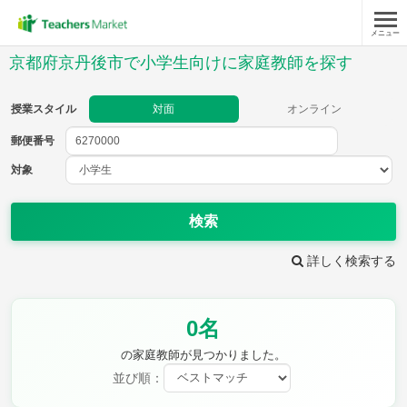
メニュー
授業スタイル
京都府京丹後市で小学生向けに家庭教師を探す
対面
オンライン
授業スタイル
対面
オンライン
郵便番号
郵便
番号
対象
対象
検索
詳しく検索する
教科
0名
国語
社会
算数
理科
英語
音楽
の家庭教師が見つかりました。
家庭科
保健・体育
並び順：
図画工作
書写