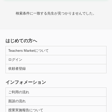
時給：¥1,000 ～ ¥10,000
検索条件に一致する先生が見つかりませんでした。
授業可能日
月曜日
火曜日
水曜日
木曜日
金曜日
はじめての方へ
土曜日
日曜日
Teachers Marketについて
ログイン
所属大学
依頼者登録
インフォメーション
距離：15km以内
ご利用の流れ
面談の流れ
年齢：18-101歳
授業実施報告について