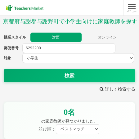
メニュー
授業スタイル
京都府与謝郡与謝野町で小学生向けに家庭教師を探す
対面
オンライン
授業スタイル
対面
オンライン
郵便番号
郵便
番号
対象
対象
検索
詳しく検索する
教科
0名
国語
社会
算数
理科
英語
音楽
の家庭教師が見つかりました。
家庭科
保健・体育
並び順：
図画工作
書写