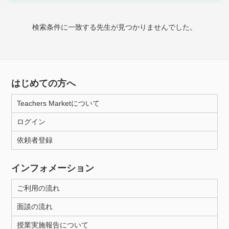
時給：¥1,000 ～ ¥10,000
検索条件に一致する先生が見つかりませんでした。
授業可能日
月曜日
火曜日
水曜日
木曜日
金曜日
はじめての方へ
土曜日
日曜日
Teachers Marketについて
ログイン
所属大学
依頼者登録
インフォメーション
距離：15km以内
ご利用の流れ
面談の流れ
年齢：18-101歳
授業実施報告について