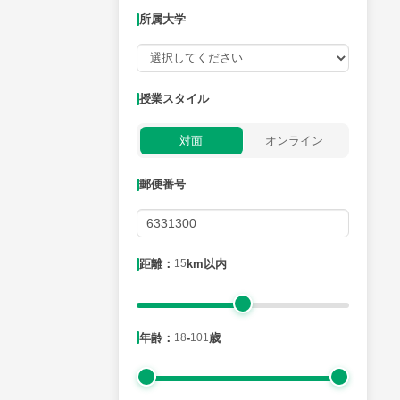
所属大学
授業可能日
授業スタイル
月曜日
火曜日
水曜日
木曜日
金曜日
対面
オンライン
所属大学
郵便番号
距離：15km以内
距離：
15
km以内
年齢：18-101歳
年齢：
18
-
101
歳
性別