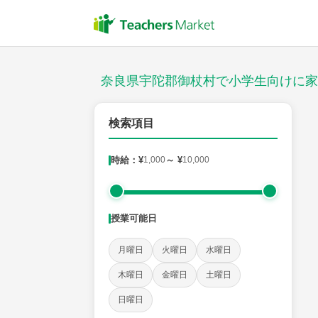
授業スタイル
対面
奈良県宇陀郡御杖村で小学生向けに家
郵便番号
検索項目
時給：¥
1,000
～ ¥
10,000
対象
授業可能日
教科
月曜日
火曜日
水曜日
国語
社会
算数
理科
英語
音楽
木曜日
金曜日
土曜日
日曜日
時給：¥1,000 ～ ¥10,000