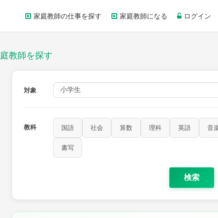
家庭教師の仕事を探す
家庭教師になる
ログイン
庭教師を探す
対象
教科
国語
社会
算数
理科
英語
音
書写
検索
家庭科
保健・体育
図画工作
書写