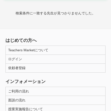
時給：¥1,000 ～ ¥10,000
検索条件に一致する先生が見つかりませんでした。
授業可能日
月曜日
火曜日
水曜日
木曜日
金曜日
はじめての方へ
土曜日
日曜日
Teachers Marketについて
ログイン
所属大学
依頼者登録
インフォメーション
距離：15km以内
ご利用の流れ
面談の流れ
年齢：18-101歳
授業実施報告について