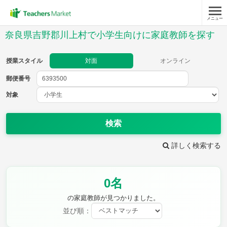
メニュー
授業スタイル
奈良県吉野郡川上村で小学生向けに家庭教師を探す
対面
オンライン
授業スタイル
対面
オンライン
郵便番号
郵便
番号
対象
対象
検索
詳しく検索する
教科
0名
国語
社会
算数
理科
英語
音楽
の家庭教師が見つかりました。
家庭科
保健・体育
並び順：
図画工作
書写