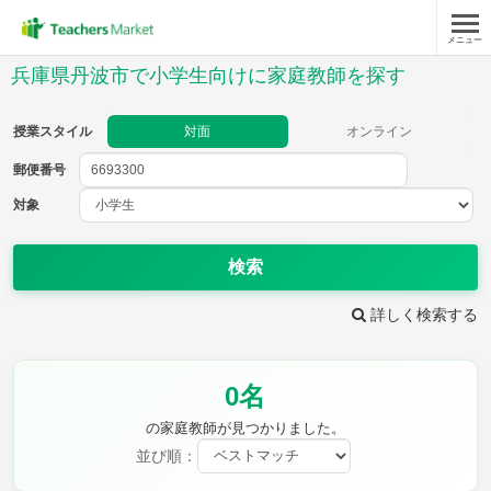
メニュー
授業スタイル
兵庫県丹波市で小学生向けに家庭教師を探す
対面
オンライン
授業スタイル
対面
オンライン
郵便番号
郵便
番号
対象
対象
検索
詳しく検索する
教科
0名
国語
社会
算数
理科
英語
音楽
の家庭教師が見つかりました。
家庭科
保健・体育
並び順：
図画工作
書写