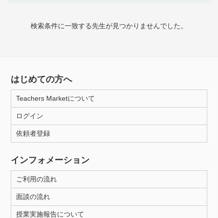
時給：¥1,000 ～ ¥10,000
検索条件に一致する先生が見つかりませんでした。
授業可能日
月曜日
火曜日
水曜日
木曜日
金曜日
はじめての方へ
土曜日
日曜日
Teachers Marketについて
ログイン
所属大学
依頼者登録
インフォメーション
距離：15km以内
ご利用の流れ
面談の流れ
年齢：18-101歳
授業実施報告について