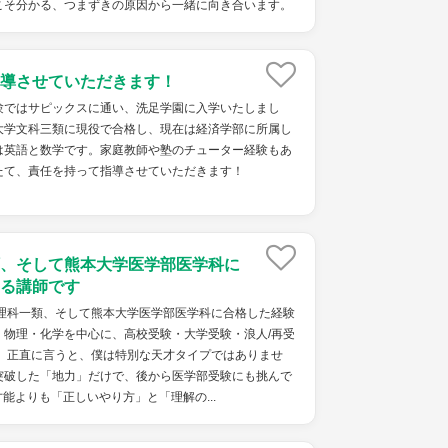
こそ分かる、つまずきの原因から一緒に向き合います。
導させていただきます！
験ではサピックスに通い、洗足学園に入学いたしまし
大学文科三類に現役で合格し、現在は経済学部に所属し
は英語と数学です。家庭教師や塾のチューター経験もあ
たて、責任を持って指導させていただきます！
、そして熊本大学医学部医学科に
る講師です
学理科一類、そして熊本大学医学部医学科に合格した経験
・物理・化学を中心に、高校受験・大学受験・浪人/再受
。 正直に言うと、僕は特別な天才タイプではありませ
突破した「地力」だけで、後から医学部受験にも挑んで
能よりも「正しいやり方」と「理解の...