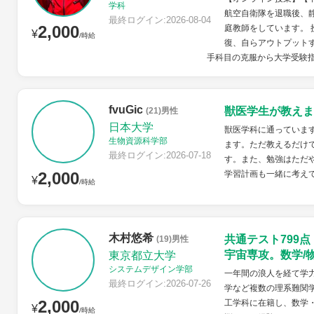
学科
航空自衛隊を退職後、
最終ログイン:2026-08-04
2,000
庭教師をしています。
¥
/時給
復、自らアウトプット
手科目の克服から大学受験指
fvuGic
獣医学生が教えま
(21)男性
日本大学
獣医学科に通っていま
生物資源科学部
ます。ただ教えるだけ
最終ログイン:2026-07-18
す。また、勉強はただ
2,000
学習計画も一緒に考え
¥
/時給
木村悠希
共通テスト799
(19)男性
宇宙専攻。数学/
東京都立大学
システムデザイン学部
一年間の浪人を経て学力
最終ログイン:2026-07-26
学など複数の理系難関
2,000
工学科に在籍し、数学
¥
/時給