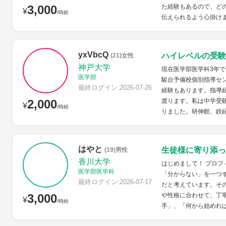
3,000
た経験もあるので、ど
¥
/時給
伝えられるよう心掛け
yxVbcQ
ハイレベルの受験
(21)女性
神戸大学
現在医学部医学科3年
医学部
駿台予備校個別指導セン
最終ログイン:2026-07-26
経験もあります。指導
2,000
渡ります。私は中学受
¥
/時給
りました。研伸館、鉄緑
はやと
生徒様に寄り添っ
(19)男性
香川大学
はじめまして！ プロフ
医学部医学科
「分からない」を一つ
最終ログイン:2026-07-17
だと考えています。そ
3,000
や性格に合わせて、丁
¥
/時給
手」、「何から始めれば