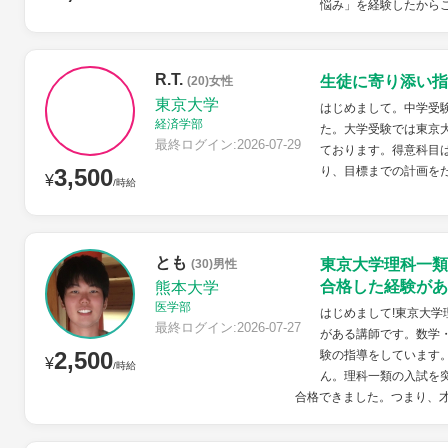
悩み」を経験したから
R.T.
生徒に寄り添い指
(20)女性
東京大学
はじめまして。中学受
経済学部
た。大学受験では東京
最終ログイン:2026-07-29
ております。得意科目
3,500
り、目標までの計画を
¥
/時給
とも
東京大学理科一類
(30)男性
合格した経験があ
熊本大学
医学部
はじめまして!東京大
最終ログイン:2026-07-27
がある講師です。数学
2,500
験の指導をしています
¥
/時給
ん。理科一類の入試を
合格できました。つまり、才