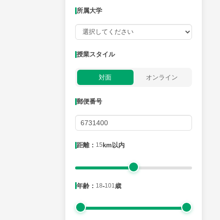
所属大学
授業可能日
授業スタイル
月曜日
火曜日
水曜日
木曜日
金曜日
対面
オンライン
所属大学
郵便番号
距離：15km以内
距離：
15
km以内
年齢：18-101歳
年齢：
18
-
101
歳
性別