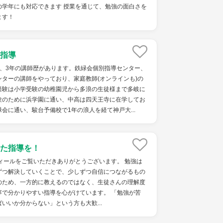
の学年にも対応できます 授業を通じて、勉強の面白さを
ます！
指導
で、3年の講師歴があります。鉄緑会個別指導センター、
ターの講師をやっており、家庭教師(オンラインも)の
経験は小学受験の幼稚園児から多浪の生徒様まで多岐に
験のために浜学園に通い、中高は四天王寺に在学してお
会に通い、駿台予備校で1年の浪人を経て神戸大...
た指導を！
ィールをご覧いただきありがとうございます。 勉強は
ずつ解決していくことで、少しずつ自信につながるもの
のため、一方的に教えるのではなく、生徒さんの理解度
寧で分かりやすい指導を心がけています。 「勉強が苦
いいか分からない」という方も大歓...