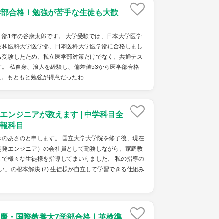
学部合格！勉強が苦手な生徒も大歓
部1年の谷康太郎です。 大学受験では、日本大学医学
昭和医科大学医学部、日本医科大学医学部に合格しまし
も受験したため、私立医学部対策だけでなく、共通テス
。 私自身、浪人を経験し、偏差値53から医学部合格
。もともと勉強が得意だったわ...
エンジニアが教えます | 中学科目全
報科目
師のあさのと申します。 国立大学大学院を修了後、現在
開発エンジニア）の会社員として勤務しながら、家庭教
まで様々な生徒様を指導してまいりました。 私の指導の
ない」の根本解決 (2) 生徒様が自立して学習できる仕組み
慶・国際教養大7学部合格｜英検準