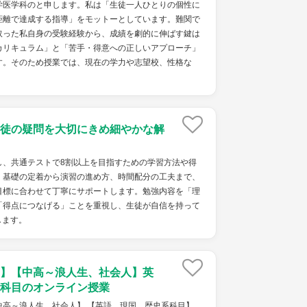
学医学科のと申します。私は「生徒一人ひとりの個性に
距離で達成する指導」をモットーとしています。難関で
取った私自身の受験経験から、成績を劇的に伸ばす鍵は
カリキュラム」と「苦手・得意への正しいアプローチ」
す。そのため授業では、現在の学力や志望校、性格な
徒の疑問を大切にきめ細やかな解
し、共通テストで8割以上を目指すための学習方法や得
。基礎の定着から演習の進め方、時間配分の工夫まで、
目標に合わせて丁寧にサポートします。勉強内容を「理
「得点につなげる」ことを重視し、生徒が自信を持って
します。
】【中高～浪人生、社会人】英
科目のオンライン授業
中高～浪人生、社会人】 【英語、現国、歴史系科目】