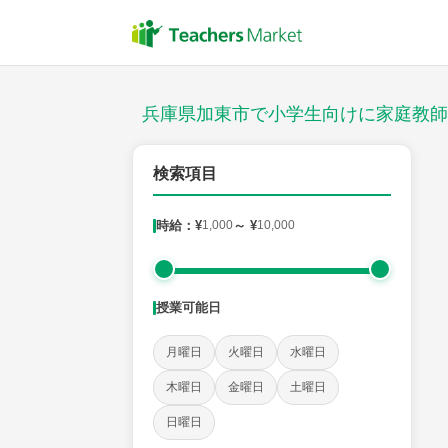
授業スタイル
対面
兵庫県加東市で小学生向けに家庭教師
郵便番号
検索項目
時給：¥
1,000
～ ¥
10,000
対象
授業可能日
教科
月曜日
火曜日
水曜日
国語
社会
算数
理科
英語
音楽
木曜日
金曜日
土曜日
日曜日
時給：¥1,000 ～ ¥10,000