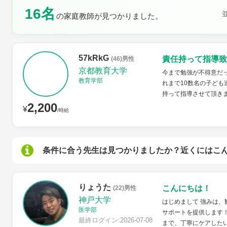
16名
の家庭教師が見つかりました。
土曜日
日曜日
57kRkG
責任持って指導致
(46)男性
京都教育大学
今まで勉強が不得意だ
教育学部
れまで10数名の子ど
持って指導させて頂き
2,200
¥
/時給
条件に合う先生は見つかりましたか？近くにはこ
りょうた
こんにちは！
(22)男性
神戸大学
はじめまして 強みは、
医学部
サポートを提供します
最終ログイン:2026-07-08
まで、丁寧にケアした