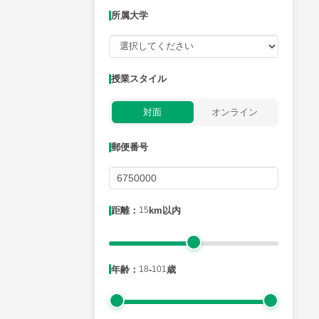
所属大学
授業可能日
授業スタイル
月曜日
火曜日
水曜日
木曜日
金曜日
対面
オンライン
所属大学
郵便番号
距離：15km以内
距離：
15
km以内
年齢：18-101歳
年齢：
18
-
101
歳
性別