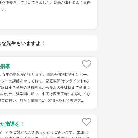
も達を指導させて頂いてきました。結果が出せるよう責任
ます。
んな先生もいますよ！
指導
で、3年の講師歴があります。鉄緑会個別指導センター、
ターの講師をやっており、家庭教師(オンラインも)の
経験は小学受験の幼稚園児から多浪の生徒様まで多岐に
験のために浜学園に通い、中高は四天王寺に在学してお
会に通い、駿台予備校で1年の浪人を経て神戸大...
た指導を！
ィールをご覧いただきありがとうございます。 勉強は