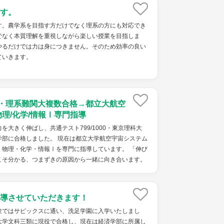
す。
す。農学系を目指す方だけでなく理系の方にも対応でき
でなく本質理解を重視しながら楽しい授業を目指しま
やるだけでは力は身につきません。そのため効率の良い
ていきます。
点・理系難関大複数合格→都立大航空
物理/化学/情報Ⅰ専門指導
を大きく伸ばし、共通テスト799/1000・東京理科大
学部に合格しました。 現在は都立大学航空宇宙システム
・物理・化学・情報Ⅰを専門に指導しています。 「伸び
こそ分かる、つまずきの原因から一緒に向き合います。
導させていただきます！
験ではサピックスに通い、洗足学園に入学いたしまし
大学文科三類に現役で合格し、現在は経済学部に所属し