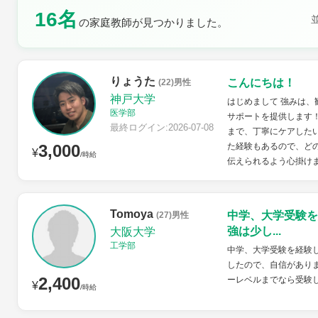
16名
の家庭教師が見つかりました。
土曜日
日曜日
りょうた
こんにちは！
(22)男性
神戸大学
はじめまして 強みは、
医学部
サポートを提供します
最終ログイン:2026-07-08
まで、丁寧にケアした
3,000
た経験もあるので、ど
¥
/時給
伝えられるよう心掛け
Tomoya
中学、大学受験を
(27)男性
強は少し...
大阪大学
工学部
中学、大学受験を経験
したので、自信があり
2,400
ーレベルまでなら受験
¥
/時給