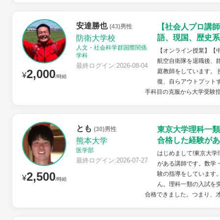
安達勝也
【社会人プロ講師
(43)男性
語、現国、歴史系
防衛大学校
人文・社会科学群国際関係
【オンライン授業】【
学科
航空自衛隊を退職後、
最終ログイン:2026-08-04
2,000
庭教師をしています。
¥
/時給
復、自らアウトプット
手科目の克服から大学受験指
とも
東京大学理科一類
(30)男性
合格した経験があ
熊本大学
医学部
はじめまして!東京大
最終ログイン:2026-07-27
がある講師です。数学
2,500
験の指導をしています
¥
/時給
ん。理科一類の入試を
合格できました。つまり、才