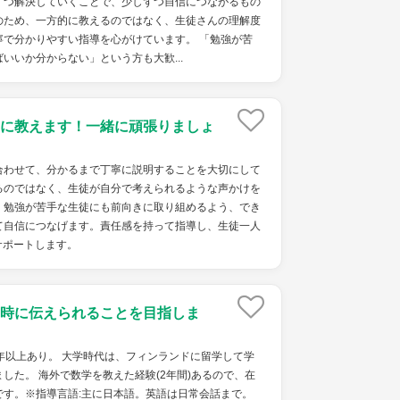
ずつ解決していくことで、少しずつ自信につながるもの
のため、一方的に教えるのではなく、生徒さんの理解度
寧で分かりやすい指導を心がけています。 「勉強が苦
いいか分からない」という方も大歓...
に教えます！一緒に頑張りましょ
わせて、分かるまで丁寧に説明することを大切にして
るのではなく、生徒が自分で考えられるような声かけを
、勉強が苦手な生徒にも前向きに取り組めるよう、でき
て自信につなげます。責任感を持って指導し、生徒一人
サポートします。
時に伝えられることを目指しま
年以上あり。 大学時代は、フィンランドに留学して学
した。 海外で数学を教えた経験(2年間)あるので、在
です。※指導言語:主に日本語。英語は日常会話まで。