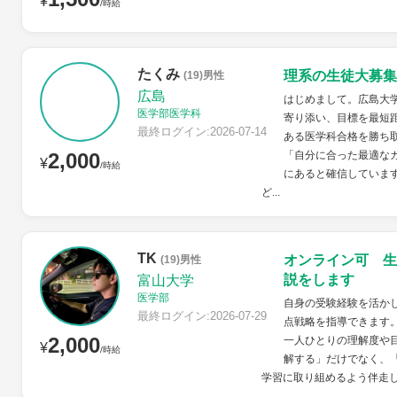
¥
/時給
たくみ
理系の生徒大募集
(19)男性
広島
はじめまして。広島大
医学部医学科
寄り添い、目標を最短
最終ログイン:2026-07-14
ある医学科合格を勝ち
2,000
「自分に合った最適な
¥
/時給
にあると確信していま
ど...
TK
オンライン可 生
(19)男性
説をします
富山大学
医学部
自身の受験経験を活か
最終ログイン:2026-07-29
点戦略を指導できます
2,000
一人ひとりの理解度や
¥
/時給
解する」だけでなく、
学習に取り組めるよう伴走