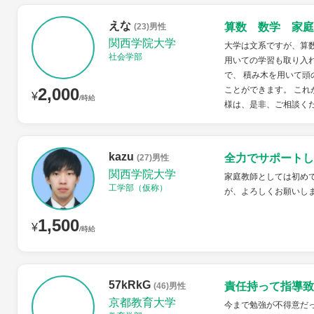
えな
算数 数学 家庭
(23)男性
関西学院大学
大学は文系ですが、算
社会学部
用いての学習も取り入
で、 積み木を用いて頭
2,000
ことができます。 これ
¥
/時給
様は、是非、ご相談くださ
kazu
全力でサポートし
(27)男性
関西学院大学
家庭教師としては初め
工学部（仮称）
が、よろしくお願いし
1,500
¥
/時給
57kRkG
責任持って指導致
(46)男性
京都教育大学
今まで勉強が不得意だ