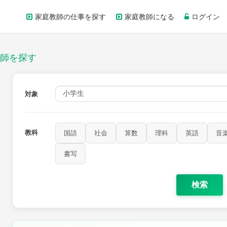
家庭教師の仕事を探す
家庭教師になる
ログイン
師を探す
対象
教科
国語
社会
算数
理科
英語
音
書写
検索
家庭科
保健・体育
図画工作
書写