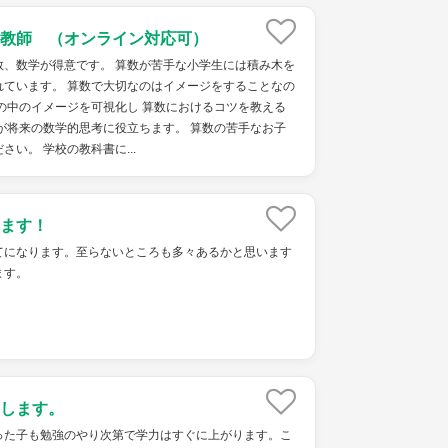
教師 （オンライン対応可）
数、数学が得意です。 算数が苦手な小学生には積み木を
れています。 算数で大切なのはイメージをすることなの
の中のイメージを可視化し 算数におけるコツを教える
が将来の数学的思考に役立ちます。 算数の苦手なお子
い。 学校の教科書に...
ます！
てになります。至らないところも多々あるかと思います
ます。
します。
った子も勉強のやり次第で学力はすぐに上がります。こ