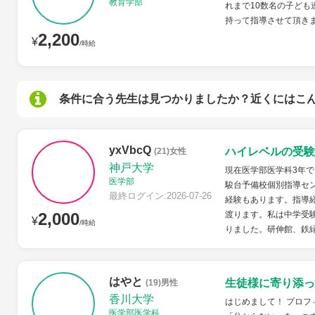
教育学部
れまで10数名の子ど
持って指導させて頂き
2,200
¥
/時給
条件に合う先生は見つかりましたか？近くにはこ
yxVbcQ
ハイレベルの受験
(21)女性
神戸大学
現在医学部医学科3年
医学部
駿台予備校個別指導セン
最終ログイン:2026-07-26
経験もあります。指導
2,000
渡ります。私は中学受
¥
/時給
りました。研伸館、鉄緑
はやと
生徒様に寄り添っ
(19)男性
香川大学
はじめまして！ プロフ
医学部医学科