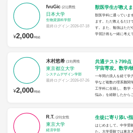
fvuGic
獣医学生が教えま
(21)男性
日本大学
獣医学科に通っていま
生物資源科学部
ます。ただ教えるだけ
最終ログイン:2026-07-18
す。また、勉強はただ
2,000
学習計画も一緒に考え
¥
/時給
木村悠希
共通テスト799
(19)男性
宇宙専攻。数学/
東京都立大学
システムデザイン学部
一年間の浪人を経て学力
最終ログイン:2026-07-26
学など複数の理系難関
2,000
工学科に在籍し、数学
¥
/時給
悩み」を経験したから
R.T.
生徒に寄り添い指
(20)女性
東京大学
はじめまして。中学受
経済学部
た。大学受験では東京