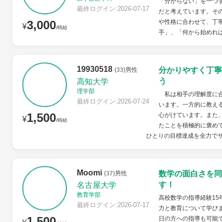
「分からない」を一つ
最終ログイン:2026-07-17
だと考えています。そ
3,000
や性格に合わせて、丁
¥
/時給
手」、「何から始めれば
19930518
分かりやすく丁寧
(33)男性
う
高知大学
理学部
私は相手の理解度に合
最終ログイン:2026-07-24
います。一方的に教え
1,500
心がけています。また
¥
/時給
たことを積極的に褒め
ひとりの目標達成を全力で
Moomi
数学の面白さを同
(37)男性
す！
名古屋大学
教育学部
高校数学の指導経験15
最終ログイン:2026-07-17
力と教育について学びま
1,500
日の方への指導も可能