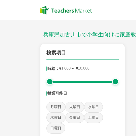
授業スタイル
対面
兵庫県加古川市で小学生向けに家庭教
郵便番号
検索項目
時給：¥
1,000
～ ¥
10,000
対象
授業可能日
教科
月曜日
火曜日
水曜日
国語
社会
算数
理科
英語
音楽
木曜日
金曜日
土曜日
日曜日
時給：¥1,000 ～ ¥10,000