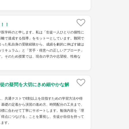
！！
学医学科のと申します。私は「生徒一人ひとりの個性に
距離で達成する指導」をモットーとしています。難関で
取った私自身の受験経験から、成績を劇的に伸ばす鍵は
カリキュラム」と「苦手・得意への正しいアプローチ」
す。そのため授業では、現在の学力や志望校、性格な
徒の疑問を大切にきめ細やかな解
し、共通テストで8割以上を目指すための学習方法や得
。基礎の定着から演習の進め方、時間配分の工夫まで、
目標に合わせて丁寧にサポートします。勉強内容を「理
「得点につなげる」ことを重視し、生徒が自信を持って
します。