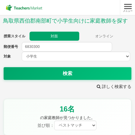
メニュー
授業スタイル
鳥取県西伯郡南部町で小学生向けに家庭教師を探す
対面
オンライン
授業スタイル
対面
オンライン
郵便番号
郵便
番号
対象
対象
検索
詳しく検索する
教科
16名
国語
社会
算数
理科
英語
音楽
の家庭教師が見つかりました。
家庭科
保健・体育
並び順：
図画工作
書写