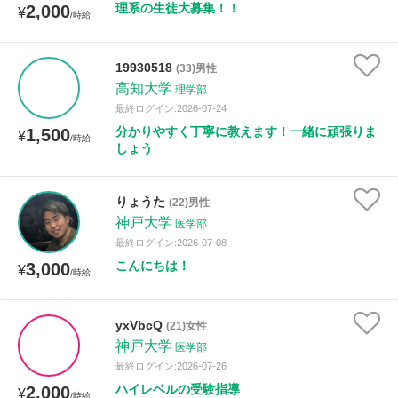
理系の生徒大募集！！
2,000
¥
/時給
性別
19930518
(33)男性
高知大学
理学部
最終ログイン:2026-07-24
分かりやすく丁寧に教えます！一緒に頑張りま
1,500
¥
/時給
しょう
りょうた
(22)男性
神戸大学
医学部
最終ログイン:2026-07-08
こんにちは！
3,000
¥
/時給
yxVbcQ
(21)女性
神戸大学
医学部
最終ログイン:2026-07-26
ハイレベルの受験指導
2,000
¥
/時給