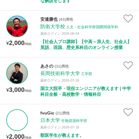
な解説をします
安達勝也
(43)男性
防衛大学校
人文・社会科学群国際関係学科
最終ログイン:2026-08-04
【社会人プロ講師】【中高～浪人生、社会人】
2,000
¥
/時給
英語、現国、歴史系科目のオンライン授業
あさの
(31)男性
長岡技術科学大学
工学部
最終ログイン:2026-07-26
国立大院卒・現役エンジニアが教えます | 中学
3,000
¥
/時給
科目全般・高校数学・情報科目
fvuGic
(21)男性
日本大学
生物資源科学部
最終ログイン:2026-07-18
獣医学生が教えます。
2,000
¥
/時給