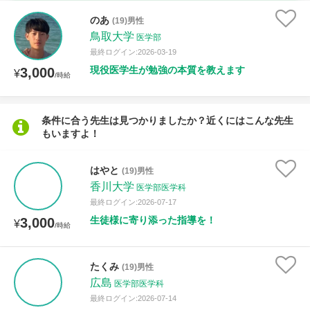
時給：¥1,000 ～ ¥10,000
のあ
(19)男性
鳥取大学
医学部
最終ログイン:2026-03-19
現役医学生が勉強の本質を教えます
3,000
授業可能日
¥
/時給
月曜日
火曜日
水曜日
木曜日
金曜日
条件に合う先生は見つかりましたか？近くにはこんな先生
もいますよ！
土曜日
日曜日
所属大学
はやと
(19)男性
香川大学
医学部医学科
最終ログイン:2026-07-17
生徒様に寄り添った指導を！
3,000
¥
/時給
距離：15km以内
たくみ
(19)男性
広島
医学部医学科
年齢：18-101歳
最終ログイン:2026-07-14