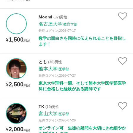
Moomi
(37)男性
名古屋大学
教育学部
最終ログイン:2026-07-17
数学の面白さを同時に伝えられることを目指し
1,500
¥
/時給
ます！
とも
(30)男性
熊本大学
医学部
最終ログイン:2026-07-27
東京大学理科一類、そして熊本大学医学部医学
2,500
¥
/時給
科に合格した経験がある講師です
TK
(19)男性
富山大学
医学部
最終ログイン:2026-07-29
オンライン可 生徒の疑問を大切にきめ細やか
2,000
¥
/時給