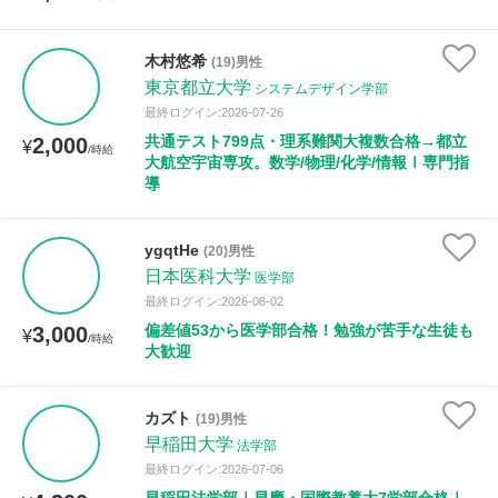
木村悠希
(19)男性
東京都立大学
システムデザイン学部
最終ログイン:2026-07-26
共通テスト799点・理系難関大複数合格→都立
2,000
¥
/時給
大航空宇宙専攻。数学/物理/化学/情報Ⅰ専門指
導
ygqtHe
(20)男性
日本医科大学
医学部
最終ログイン:2026-08-02
偏差値53から医学部合格！勉強が苦手な生徒も
3,000
¥
/時給
大歓迎
カズト
(19)男性
早稲田大学
法学部
最終ログイン:2026-07-06