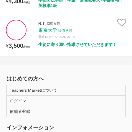
早稲田法学部｜早慶・国際教養大7学部合格｜
4,300
¥
/時給
英検準1級
R.T.
(20)女性
東京大学
経済学部
最終ログイン:2026-07-29
生徒に寄り添い指導させていただきます！
3,500
¥
/時給
はじめての方へ
Teachers Marketについて
ログイン
依頼者登録
インフォメーション