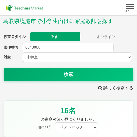
メニュー
授業スタイル
鳥取県境港市で小学生向けに家庭教師を探す
対面
オンライン
授業スタイル
対面
オンライン
郵便番号
郵便
番号
対象
対象
検索
詳しく検索する
教科
16名
国語
社会
算数
理科
英語
音楽
の家庭教師が見つかりました。
家庭科
保健・体育
並び順：
図画工作
書写