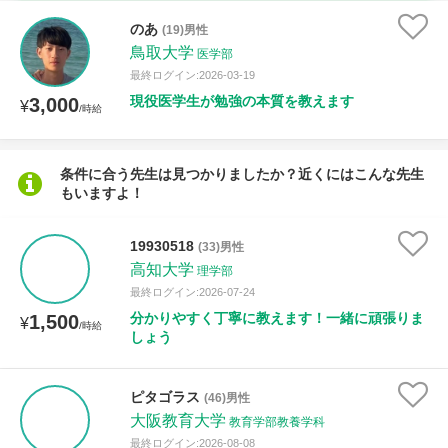
時給：¥1,000 ～ ¥10,000
のあ
(19)男性
鳥取大学
医学部
最終ログイン:2026-03-19
現役医学生が勉強の本質を教えます
3,000
授業可能日
¥
/時給
月曜日
火曜日
水曜日
木曜日
金曜日
条件に合う先生は見つかりましたか？近くにはこんな先生
もいますよ！
土曜日
日曜日
所属大学
19930518
(33)男性
高知大学
理学部
最終ログイン:2026-07-24
分かりやすく丁寧に教えます！一緒に頑張りま
1,500
¥
/時給
距離：15km以内
しょう
ピタゴラス
(46)男性
大阪教育大学
年齢：18-101歳
教育学部教養学科
最終ログイン:2026-08-08