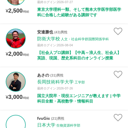
最終ログイン:2026-07-27
東京大学理科一類、そして熊本大学医学部医学
2,500
¥
/時給
科に合格した経験がある講師です
安達勝也
(43)男性
防衛大学校
人文・社会科学群国際関係学科
最終ログイン:2026-08-04
【社会人プロ講師】【中高～浪人生、社会人】
2,000
¥
/時給
英語、現国、歴史系科目のオンライン授業
あさの
(31)男性
長岡技術科学大学
工学部
最終ログイン:2026-07-26
国立大院卒・現役エンジニアが教えます | 中学
3,000
¥
/時給
科目全般・高校数学・情報科目
fvuGic
(21)男性
日本大学
生物資源科学部