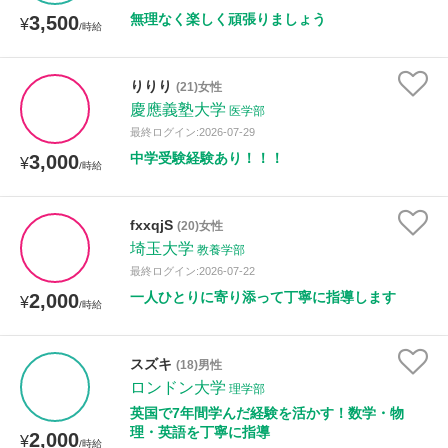
無理なく楽しく頑張りましょう
3,500
¥
/時給
りりり
(21)女性
慶應義塾大学
医学部
最終ログイン:2026-07-29
中学受験経験あり！！！
3,000
¥
/時給
fxxqjS
(20)女性
埼玉大学
教養学部
最終ログイン:2026-07-22
一人ひとりに寄り添って丁寧に指導します
2,000
¥
/時給
スズキ
(18)男性
ロンドン大学
理学部
英国で7年間学んだ経験を活かす！数学・物
理・英語を丁寧に指導
2,000
¥
/時給