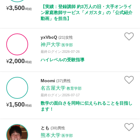
【実績：登録講師 約3万人の旧・大手オンライ
3,500
¥
/時給
ン家庭教師サービス「メガスタ」の「公式紹介
性別
動画」を担当】
yxVbcQ
(21)女性
神戸大学
医学部
最終ログイン:2026-07-26
ハイレベルの受験指導
2,000
¥
/時給
Moomi
(37)男性
名古屋大学
教育学部
最終ログイン:2026-07-17
数学の面白さを同時に伝えられることを目指し
1,500
¥
/時給
ます！
とも
(30)男性
熊本大学
医学部