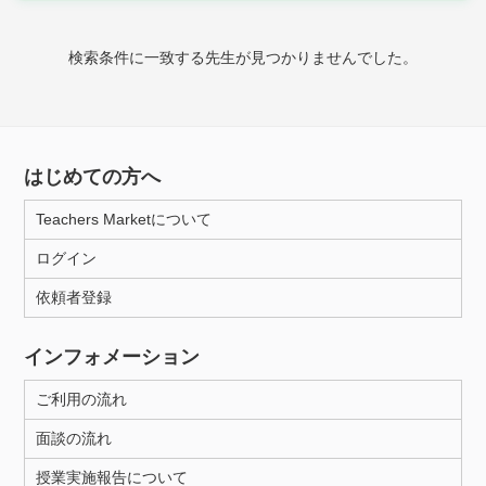
時給：¥1,000 ～ ¥10,000
検索条件に一致する先生が見つかりませんでした。
授業可能日
月曜日
火曜日
水曜日
木曜日
金曜日
はじめての方へ
土曜日
日曜日
Teachers Marketについて
ログイン
所属大学
依頼者登録
インフォメーション
距離：15km以内
ご利用の流れ
面談の流れ
年齢：18-101歳
授業実施報告について