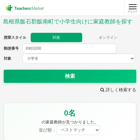
メニュー
授業スタイル
島根県飯石郡飯南町で小学生向けに家庭教師を探す
対面
オンライン
授業スタイル
対面
オンライン
郵便番号
郵便
番号
対象
対象
検索
詳しく検索する
教科
0名
国語
社会
算数
理科
英語
音楽
の家庭教師が見つかりました。
家庭科
保健・体育
並び順：
図画工作
書写