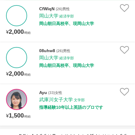
時給：¥1,000 ～ ¥10,000
CfWiqN
(26)男性
岡山大学
経済学部
岡山朝日高校卒、現岡山大学
2,000
授業可能日
¥
/時給
月曜日
火曜日
水曜日
木曜日
金曜日
08uhw8
(26)男性
岡山大学
土曜日
日曜日
経済学部
岡山朝日高校卒、現岡山大学
2,000
¥
所属大学
/時給
Ayu
(33)女性
武庫川女子大学
文学部
距離：15km以内
指導経験10年以上英語のプロです
1,500
¥
/時給
年齢：18-101歳