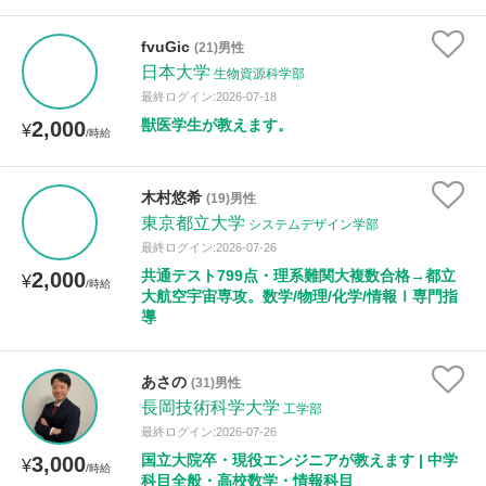
fvuGic
(21)男性
日本大学
生物資源科学部
最終ログイン:2026-07-18
獣医学生が教えます。
2,000
¥
/時給
木村悠希
(19)男性
東京都立大学
システムデザイン学部
最終ログイン:2026-07-26
共通テスト799点・理系難関大複数合格→都立
2,000
¥
/時給
大航空宇宙専攻。数学/物理/化学/情報Ⅰ専門指
導
あさの
(31)男性
長岡技術科学大学
工学部
最終ログイン:2026-07-26
国立大院卒・現役エンジニアが教えます | 中学
3,000
¥
/時給
科目全般・高校数学・情報科目