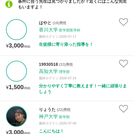
条件に合う先生は見つかりましたか？近くにはこんな先生
もいますよ！
性別
はやと
(19)男性
香川大学
医学部医学科
最終ログイン:2026-07-17
生徒様に寄り添った指導を！
3,000
¥
/時給
19930518
(33)男性
高知大学
理学部
最終ログイン:2026-07-24
分かりやすく丁寧に教えます！一緒に頑張りま
1,500
¥
/時給
しょう
りょうた
(22)男性
神戸大学
医学部
最終ログイン:2026-07-08
こんにちは！
3,000
¥
/時給