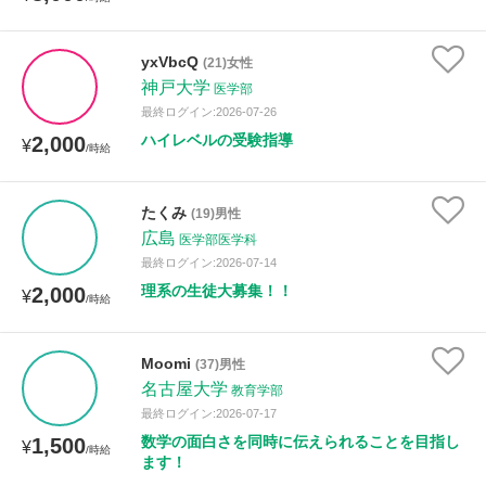
yxVbcQ
(21)女性
神戸大学
医学部
最終ログイン:2026-07-26
ハイレベルの受験指導
2,000
¥
/時給
たくみ
(19)男性
広島
医学部医学科
最終ログイン:2026-07-14
理系の生徒大募集！！
2,000
¥
/時給
Moomi
(37)男性
名古屋大学
教育学部
最終ログイン:2026-07-17
数学の面白さを同時に伝えられることを目指し
1,500
¥
/時給
ます！