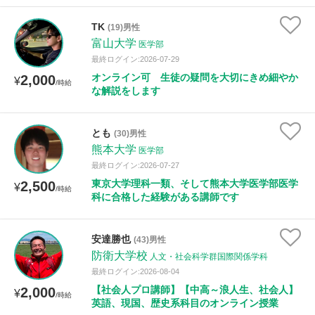
TK
(19)男性
富山大学
医学部
最終ログイン:2026-07-29
オンライン可 生徒の疑問を大切にきめ細やか
2,000
¥
/時給
な解説をします
とも
(30)男性
熊本大学
医学部
最終ログイン:2026-07-27
東京大学理科一類、そして熊本大学医学部医学
2,500
¥
/時給
科に合格した経験がある講師です
安達勝也
(43)男性
防衛大学校
人文・社会科学群国際関係学科
最終ログイン:2026-08-04
【社会人プロ講師】【中高～浪人生、社会人】
2,000
¥
/時給
英語、現国、歴史系科目のオンライン授業