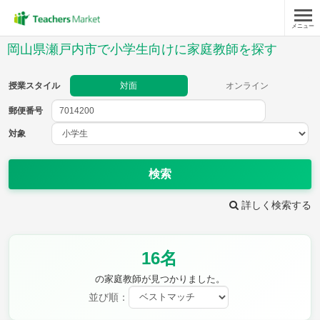
メニュー
授業スタイル
岡山県瀬戸内市で小学生向けに家庭教師を探す
対面
オンライン
授業スタイル
対面
オンライン
郵便番号
郵便
番号
対象
対象
検索
詳しく検索する
教科
16名
国語
社会
算数
理科
英語
音楽
の家庭教師が見つかりました。
家庭科
保健・体育
並び順：
図画工作
書写