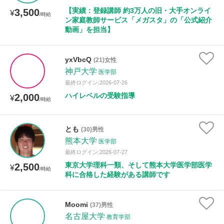
【実績：登録講師 約3万人の旧・大手オンライ
3,500
¥
/時給
ン家庭教師サービス「メガスタ」の「公式紹介
性別
動画」を担当】
yxVbcQ
(21)女性
神戸大学
医学部
最終ログイン:2026-07-26
ハイレベルの受験指導
2,000
¥
/時給
とも
(30)男性
熊本大学
医学部
最終ログイン:2026-07-27
東京大学理科一類、そして熊本大学医学部医学
2,500
¥
/時給
科に合格した経験がある講師です
Moomi
(37)男性
名古屋大学
教育学部