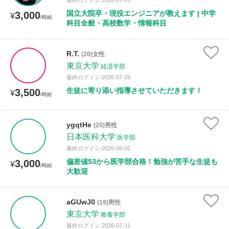
最終ログイン:2026-07-26
国立大院卒・現役エンジニアが教えます | 中学
3,000
¥
/時給
科目全般・高校数学・情報科目
R.T.
(20)女性
東京大学
経済学部
最終ログイン:2026-07-29
生徒に寄り添い指導させていただきます！
3,500
¥
/時給
ygqtHe
(20)男性
日本医科大学
医学部
最終ログイン:2026-08-02
偏差値53から医学部合格！勉強が苦手な生徒も
3,000
¥
/時給
大歓迎
aGUwJ0
(19)男性
東京大学
教養学部
最終ログイン:2026-07-31