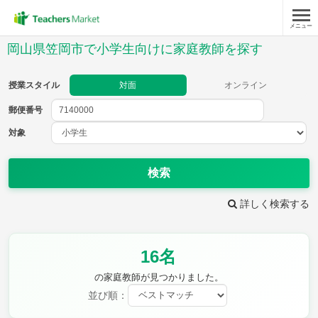
メニュー
授業スタイル
岡山県笠岡市で小学生向けに家庭教師を探す
対面
オンライン
授業スタイル
対面
オンライン
郵便番号
郵便
番号
対象
対象
検索
詳しく検索する
教科
16名
国語
社会
算数
理科
英語
音楽
の家庭教師が見つかりました。
家庭科
保健・体育
並び順：
図画工作
書写