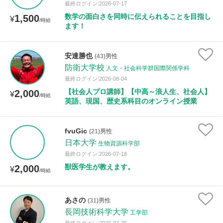
最終ログイン:2026-07-17
数学の面白さを同時に伝えられることを目指し
1,500
¥
/時給
ます！
安達勝也
(43)男性
防衛大学校
人文・社会科学群国際関係学科
最終ログイン:2026-08-04
【社会人プロ講師】【中高～浪人生、社会人】
2,000
¥
/時給
英語、現国、歴史系科目のオンライン授業
fvuGic
(21)男性
日本大学
生物資源科学部
最終ログイン:2026-07-18
獣医学生が教えます。
2,000
¥
/時給
あさの
(31)男性
長岡技術科学大学
工学部