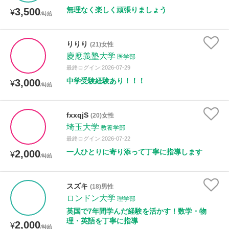
無理なく楽しく頑張りましょう
3,500
¥
/時給
りりり
(21)女性
慶應義塾大学
医学部
最終ログイン:2026-07-29
中学受験経験あり！！！
3,000
¥
/時給
fxxqjS
(20)女性
埼玉大学
教養学部
最終ログイン:2026-07-22
一人ひとりに寄り添って丁寧に指導します
2,000
¥
/時給
スズキ
(18)男性
ロンドン大学
理学部
英国で7年間学んだ経験を活かす！数学・物
理・英語を丁寧に指導
2,000
¥
/時給