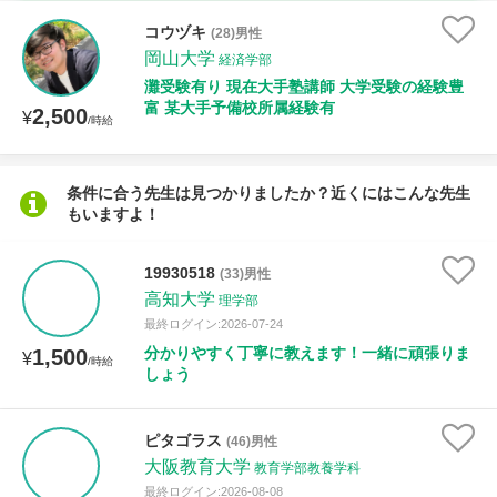
時給：¥1,000 ～ ¥10,000
コウヅキ
(28)男性
岡山大学
経済学部
灘受験有り 現在大手塾講師 大学受験の経験豊
富 某大手予備校所属経験有
2,500
授業可能日
¥
/時給
月曜日
火曜日
水曜日
木曜日
金曜日
条件に合う先生は見つかりましたか？近くにはこんな先生
もいますよ！
土曜日
日曜日
所属大学
19930518
(33)男性
高知大学
理学部
最終ログイン:2026-07-24
分かりやすく丁寧に教えます！一緒に頑張りま
1,500
¥
/時給
距離：15km以内
しょう
ピタゴラス
(46)男性
大阪教育大学
年齢：18-101歳
教育学部教養学科
最終ログイン:2026-08-08