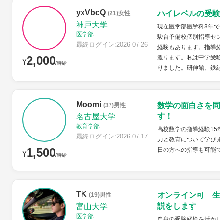
yxVbcQ
ハイレベルの受験
(21)女性
神戸大学
現在医学部医学科3年
医学部
駿台予備校個別指導セン
最終ログイン:2026-07-26
経験もあります。指導
2,000
渡ります。私は中学受
¥
/時給
りました。研伸館、鉄緑
Moomi
数学の面白さを同
(37)男性
す！
名古屋大学
教育学部
高校数学の指導経験15
最終ログイン:2026-07-17
力と教育について学びま
1,500
日の方への指導も可能
¥
/時給
TK
オンライン可 生
(19)男性
説をします
富山大学
医学部
自身の受験経験を活か