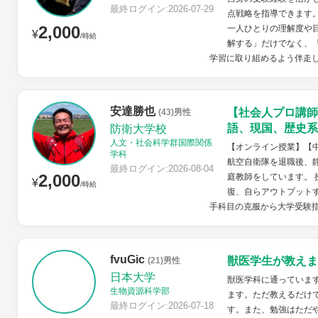
最終ログイン:2026-07-29
点戦略を指導できます
2,000
一人ひとりの理解度や
¥
/時給
解する」だけでなく、
学習に取り組めるよう伴走
安達勝也
【社会人プロ講師
(43)男性
語、現国、歴史系
防衛大学校
人文・社会科学群国際関係
【オンライン授業】【
学科
航空自衛隊を退職後、
最終ログイン:2026-08-04
2,000
庭教師をしています。
¥
/時給
復、自らアウトプット
手科目の克服から大学受験指
fvuGic
獣医学生が教えま
(21)男性
日本大学
獣医学科に通っていま
生物資源科学部
ます。ただ教えるだけ
最終ログイン:2026-07-18
す。また、勉強はただ