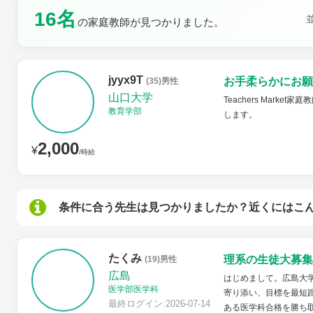
16名
の家庭教師が見つかりました。
土曜日
日曜日
jyyx9T
お手柔らかにお願
(35)男性
山口大学
Teachers Mar
教育学部
します。
2,000
¥
/時給
条件に合う先生は見つかりましたか？近くにはこ
たくみ
理系の生徒大募集
(19)男性
広島
はじめまして。広島大
医学部医学科
寄り添い、目標を最短
最終ログイン:2026-07-14
ある医学科合格を勝ち