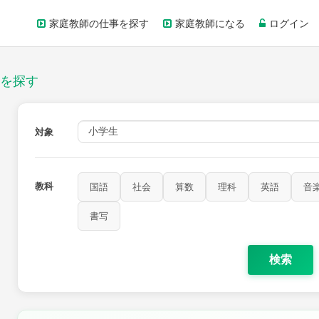
家庭教師の仕事を探す
家庭教師になる
ログイン
を探す
対象
教科
国語
社会
算数
理科
英語
音
書写
検索
家庭科
保健・体育
図画工作
書写