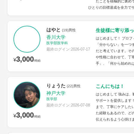
たことを積極的に褒め
ひとりの目標達成を全力で
はやと
生徒様に寄り添っ
(19)男性
香川大学
はじめまして！ プロフ
医学部医学科
「分からない」を一つ
最終ログイン:2026-07-17
だと考えています。そ
3,000
や性格に合わせて、丁
¥
/時給
手」、「何から始めれば
りょうた
こんにちは！
(22)男性
神戸大学
はじめまして 強みは、
医学部
サポートを提供します
最終ログイン:2026-07-08
まで、丁寧にケアした
3,000
た経験もあるので、ど
¥
/時給
伝えられるよう心掛け