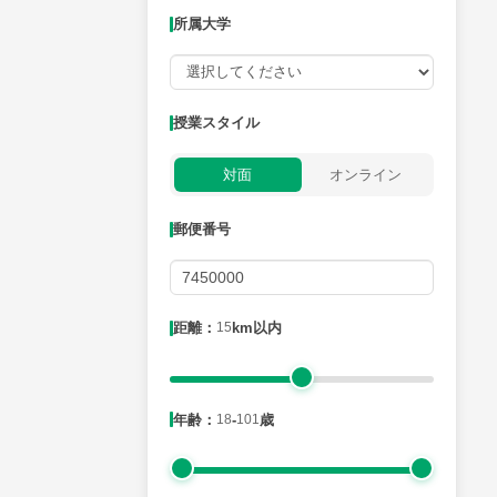
所属大学
授業可能日
授業スタイル
月曜日
火曜日
水曜日
木曜日
金曜日
対面
オンライン
所属大学
郵便番号
距離：15km以内
距離：
15
km以内
年齢：18-101歳
年齢：
18
-
101
歳
性別