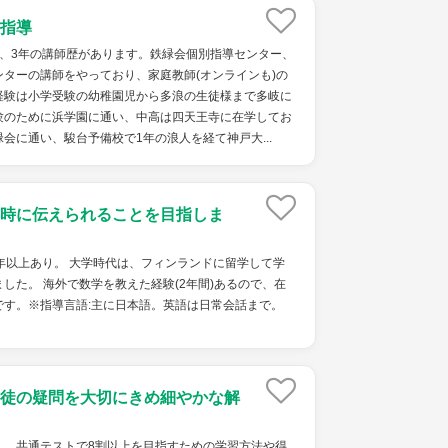
指導
で、3年の講師歴があります。鉄緑会個別指導センター、
ターの講師をやっており、家庭教師(オンラインも)の
経験は小学受験の幼稚園児から多浪の生徒様まで多岐に
験のために浜学園に通い、中高は四天王寺に在学してお
会に通い、駿台予備校で1年の浪人を経て神戸大...
時に伝えられることを目指しま
年以上あり。 大学時代は、フィンランドに留学して学
した。 海外で数学を教えた経験(2年間)あるので、在
です。※指導言語:主に日本語。英語は日常会話まで。
徒の疑問を大切にきめ細やかな解
し、共通テストで8割以上を目指すための学習方法や得