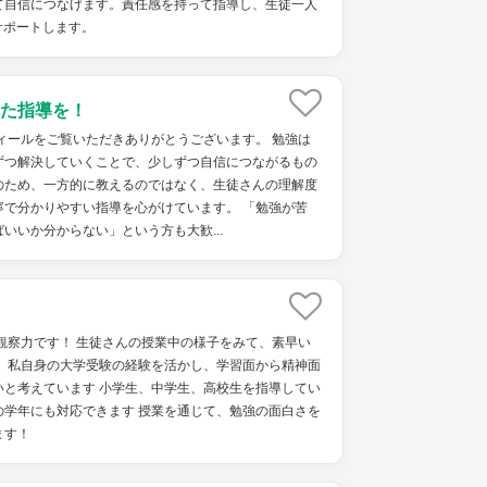
て自信につなげます。責任感を持って指導し、生徒一人
サポートします。
た指導を！
ィールをご覧いただきありがとうございます。 勉強は
ずつ解決していくことで、少しずつ自信につながるもの
のため、一方的に教えるのではなく、生徒さんの理解度
寧で分かりやすい指導を心がけています。 「勉強が苦
いいか分からない」という方も大歓...
観察力です！ 生徒さんの授業中の様子をみて、素早い
！ 私自身の大学受験の経験を活かし、学習面から精神面
いと考えています 小学生、中学生、高校生を指導してい
の学年にも対応できます 授業を通じて、勉強の面白さを
ます！