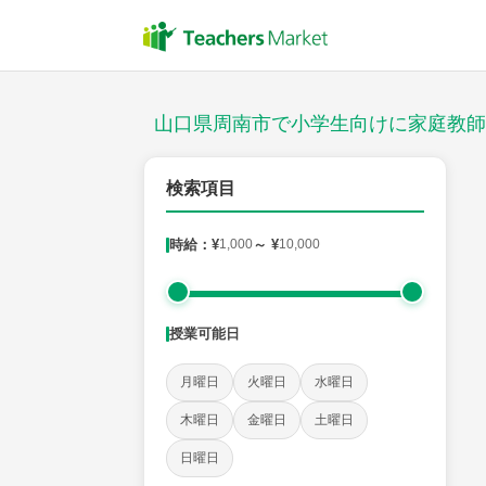
授業スタイル
対面
山口県周南市で小学生向けに家庭教師
郵便番号
検索項目
時給：¥
1,000
～ ¥
10,000
対象
授業可能日
教科
月曜日
火曜日
水曜日
国語
社会
算数
理科
英語
音楽
木曜日
金曜日
土曜日
日曜日
時給：¥1,000 ～ ¥10,000