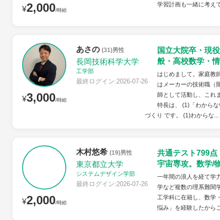
2,000
学習計画も一緒に考え
¥
/時給
あさの
国立大院卒・現役
(31)男性
般・高校数学・情
長岡技術科学大学
工学部
はじめまして。家庭教
最終ログイン:2026-07-26
はメーカーの技術職（
3,000
師として活動し、これ
¥
/時給
特長は、 (1)「わから
づくり です。 (1)わからな...
木村悠希
共通テスト799
(19)男性
宇宙専攻。数学/
東京都立大学
システムデザイン学部
一年間の浪人を経て学力
最終ログイン:2026-07-26
学など複数の理系難関
2,000
工学科に在籍し、数学
¥
/時給
悩み」を経験したから