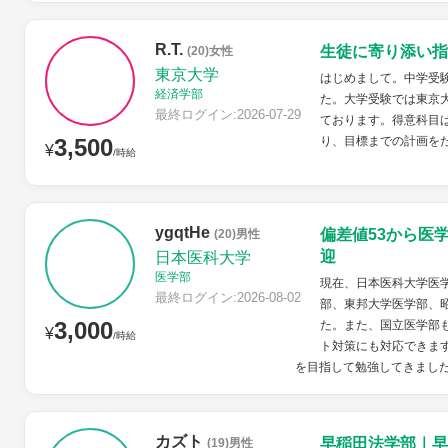
R.T.
生徒に寄り添い指
(20)女性
東京大学
はじめまして。中学受
経済学部
た。大学受験では東京
最終ログイン:2026-07-29
ております。得意科目
3,500
り、目標までの計画を
¥
/時給
ygqtHe
偏差値53から医
(20)男性
迎
日本医科大学
医学部
現在、日本医科大学医学
最終ログイン:2026-08-02
部、東邦大学医学部、
3,000
た。また、国立医学部
¥
/時給
ト対策にも対応できます
を目指して勉強してきました
カズト
早稲田法学部｜早
(19)男性