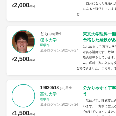
2,000
「自分に合った最適な
¥
/時給
にあると確信していま
ど...
とも
東京大学理科一類
(30)男性
合格した経験があ
熊本大学
医学部
はじめまして!東京大
最終ログイン:2026-07-27
がある講師です。数学
2,500
験の指導をしています
¥
/時給
ん。理科一類の入試を
合格できました。つまり、才
19930518
分かりやすく丁寧
(33)男性
う
高知大学
理学部
私は相手の理解度に合
最終ログイン:2026-07-24
います。一方的に教え
1,500
心がけています。また
¥
/時給