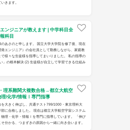
ていきます。
エンジニアが教えます | 中学科目全
報科目
師のあさのと申します。 国立大学大学院を修了後、現在
開発エンジニア）の会社員として勤務しながら、家庭教
まで様々な生徒様を指導してまいりました。 私の指導の
ない」の根本解決 (2) 生徒様が自立して学習できる仕組み
点・理系難関大複数合格→都立大航空
物理/化学/情報Ⅰ専門指導
を大きく伸ばし、共通テスト799/1000・東京理科大
学部に合格しました。 現在は都立大学航空宇宙システム
・物理・化学・情報Ⅰを専門に指導しています。 「伸び
こそ分かる、つまずきの原因から一緒に向き合います。