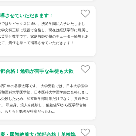
導させていただきます！
験ではサピックスに通い、洗足学園に入学いたしまし
大学文科三類に現役で合格し、現在は経済学部に所属し
は英語と数学です。家庭教師や塾のチューター経験もあ
たて、責任を持って指導させていただきます！
学部合格！勉強が苦手な生徒も大歓
部1年の谷康太郎です。 大学受験では、日本大学医学
昭和医科大学医学部、日本医科大学医学部に合格しまし
も受験したため、私立医学部対策だけでなく、共通テス
。 私自身、浪人を経験し、偏差値53から医学部合格
。もともと勉強が得意だったわ...
慶・国際教養大7学部合格｜英検準