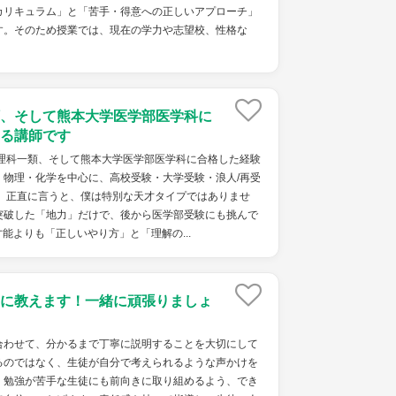
カリキュラム」と「苦手・得意への正しいアプローチ」
す。そのため授業では、現在の学力や志望校、性格な
、そして熊本大学医学部医学科に
る講師です
学理科一類、そして熊本大学医学部医学科に合格した経験
・物理・化学を中心に、高校受験・大学受験・浪人/再受
。 正直に言うと、僕は特別な天才タイプではありませ
突破した「地力」だけで、後から医学部受験にも挑んで
能よりも「正しいやり方」と「理解の...
に教えます！一緒に頑張りましょ
わせて、分かるまで丁寧に説明することを大切にして
るのではなく、生徒が自分で考えられるような声かけを
、勉強が苦手な生徒にも前向きに取り組めるよう、でき