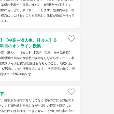
。基礎の定着から演習の進め方、時間配分の工夫まで、
目標に合わせて丁寧にサポートします。勉強内容を「理
「得点につなげる」ことを重視し、生徒が自信を持って
します。
】【中高～浪人生、社会人】英
科目のオンライン授業
中高～浪人生、社会人】 【英語、現国、歴史系科目】
静岡県浜松市内の進学塾で講師をしながらオンライン家
 授業スタイルは内容理解はもちろんのこと、地道な反
する実践にしっかり寄り添います。 学習習慣の確立、苦
導までご対応可能です...
す。
す。農学系を目指す方だけでなく理系の方にも対応でき
でなく本質理解を重視しながら楽しい授業を目指しま
やるだけでは力は身につきません。そのため効率の良い