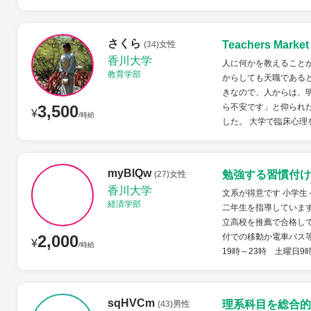
さくら
Teachers Mar
(34)女性
香川大学
人に何かを教えること
教育学部
からしても天職である
きなので、人からは、
3,500
ら不安です」と仰られ
¥
/時給
した。 大学で臨床心理
myBlQw
勉強する習慣付け
(27)女性
香川大学
文系が得意です 小学
経済学部
二年生を指導していま
立高校を推薦で合格して
2,000
付での移動か電車バス
¥
/時給
19時～23時 土曜日9時
sqHVCm
理系科目を総合的
(43)男性