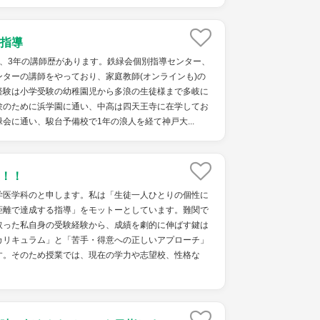
指導
で、3年の講師歴があります。鉄緑会個別指導センター、
ターの講師をやっており、家庭教師(オンラインも)の
経験は小学受験の幼稚園児から多浪の生徒様まで多岐に
験のために浜学園に通い、中高は四天王寺に在学してお
会に通い、駿台予備校で1年の浪人を経て神戸大...
！！
学医学科のと申します。私は「生徒一人ひとりの個性に
距離で達成する指導」をモットーとしています。難関で
取った私自身の受験経験から、成績を劇的に伸ばす鍵は
カリキュラム」と「苦手・得意への正しいアプローチ」
す。そのため授業では、現在の学力や志望校、性格な