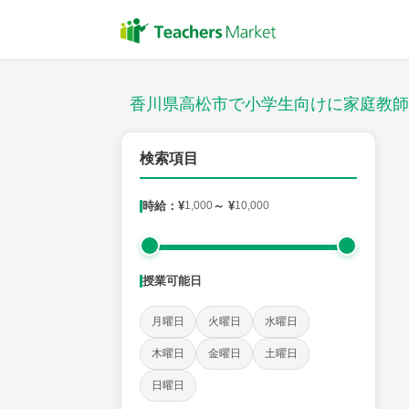
授業スタイル
対面
香川県高松市で小学生向けに家庭教師
郵便番号
検索項目
時給：¥
1,000
～ ¥
10,000
対象
授業可能日
教科
月曜日
火曜日
水曜日
国語
社会
算数
理科
英語
音楽
木曜日
金曜日
土曜日
日曜日
時給：¥1,000 ～ ¥10,000