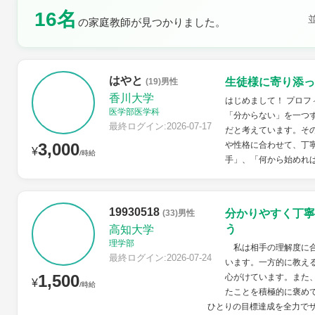
16名
の家庭教師が見つかりました。
土曜日
日曜日
はやと
生徒様に寄り添っ
(19)男性
香川大学
はじめまして！ プロフ
医学部医学科
「分からない」を一つ
最終ログイン:2026-07-17
だと考えています。そ
3,000
や性格に合わせて、丁
¥
/時給
手」、「何から始めれば
19930518
分かりやすく丁寧
(33)男性
う
高知大学
理学部
私は相手の理解度に合
最終ログイン:2026-07-24
います。一方的に教え
1,500
心がけています。また
¥
/時給
たことを積極的に褒め
ひとりの目標達成を全力で