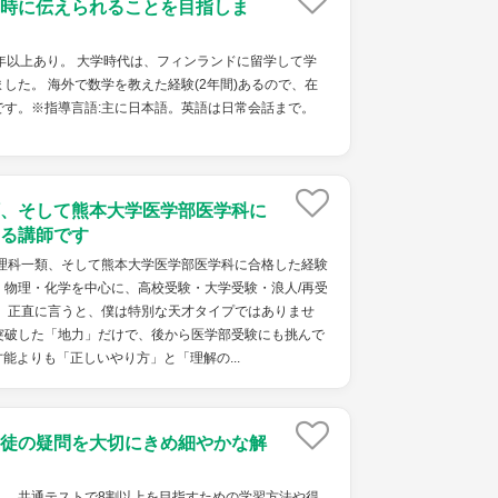
時に伝えられることを目指しま
年以上あり。 大学時代は、フィンランドに留学して学
した。 海外で数学を教えた経験(2年間)あるので、在
です。※指導言語:主に日本語。英語は日常会話まで。
、そして熊本大学医学部医学科に
る講師です
学理科一類、そして熊本大学医学部医学科に合格した経験
・物理・化学を中心に、高校受験・大学受験・浪人/再受
。 正直に言うと、僕は特別な天才タイプではありませ
突破した「地力」だけで、後から医学部受験にも挑んで
能よりも「正しいやり方」と「理解の...
徒の疑問を大切にきめ細やかな解
し、共通テストで8割以上を目指すための学習方法や得