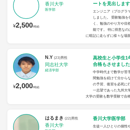
ートを見出します
香川大学
医学部
エンジニア（プログラ
しました。 受験勉強
2,500
く、勉強のやり方や目
¥
/時給
能です。 特に得意な
に暗記に走らずに様々な場面
N.Y
高校生と小学生1
(23)男性
合格もさせました
同志社大学
経済学部
中学時代まで数学が苦手
間勉強を続けて分から
2,000
の予習、復習を必死に
¥
/時給
一志望であった九州大
大学の受験も数学受験で合格
はるまき
香川大学医学部
(22)男性
香川大学
生徒一人ひとりの個性