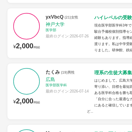
yxVbcQ
ハイレベルの受験
(21)女性
神戸大学
現在医学部医学科3年
医学部
駿台予備校個別指導セン
最終ログイン:2026-07-26
経験もあります。指導
2,000
渡ります。私は中学受
¥
/時給
りました。研伸館、鉄緑
たくみ
理系の生徒大募集
(19)男性
広島
はじめまして。広島大
医学部医学科
寄り添い、目標を最短
最終ログイン:2026-07-14
ある医学科合格を勝ち
2,000
「自分に合った最適な
¥
/時給
にあると確信していま
ど...