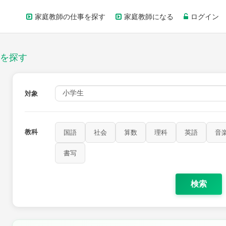
家庭教師の仕事を探す
家庭教師になる
ログイン
を探す
対象
教科
国語
社会
算数
理科
英語
音
書写
検索
家庭科
保健・体育
図画工作
書写