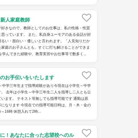
ket 新人家庭教師
が好きなので、教師としてのお仕事は、私の性格・性質
と思っています。 また、私自身ユーモアのある会話が好
明るい・面白い・優しいと言われます。「人見知りだか
た家庭のお子さんとも、すぐに打ち解けることができま
を学んできた経験や、教育実習やお仕事等で数多く...
のお手伝いをいたします
生～中学三年生まで指導経験があり今現在は小学生～中学
す。 去年は小学生～中学三年生二人を指導し二人とも公
います。 テキスト等無しでも指導可能です 通勤は原
等になります 今現在での指導可能日時は、月・木・金の
～16時 休憩入れて2時...
に！あなたに合った志望校へのル