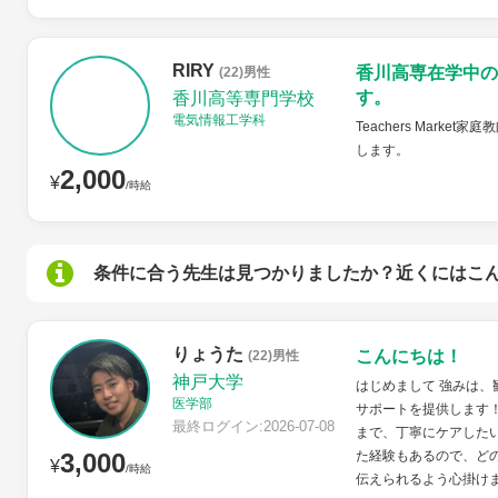
RIRY
香川高専在学中の
(22)男性
す。
香川高等専門学校
電気情報工学科
Teachers Mar
します。
2,000
¥
/時給
条件に合う先生は見つかりましたか？近くにはこ
りょうた
こんにちは！
(22)男性
神戸大学
はじめまして 強みは、
医学部
サポートを提供します
最終ログイン:2026-07-08
まで、丁寧にケアした
3,000
た経験もあるので、ど
¥
/時給
伝えられるよう心掛け