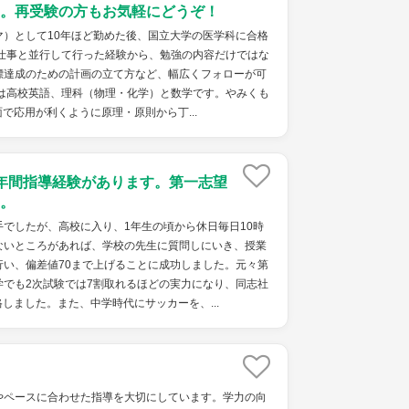
。再受験の方もお気軽にどうぞ！
マ）として10年ほど勤めた後、国立大学の医学科に合格
を仕事と並行して行った経験から、勉強の内容だけではな
標達成のための計画の立て方など、幅広くフォローが可
のは高校英語、理科（物理・化学）と数学です。やみくも
で応用が利くように原理・原則から丁...
年間指導経験があります。第一志望
。
でしたが、高校に入り、1年生の頃から休日毎日10時
ないところがあれば、学校の先生に質問しにいき、授業
行い、偏差値70まで上げることに成功しました。元々第
学でも2次試験では7割取れるほどの実力になり、同志社
しました。また、中学時代にサッカーを、...
やペースに合わせた指導を大切にしています。学力の向