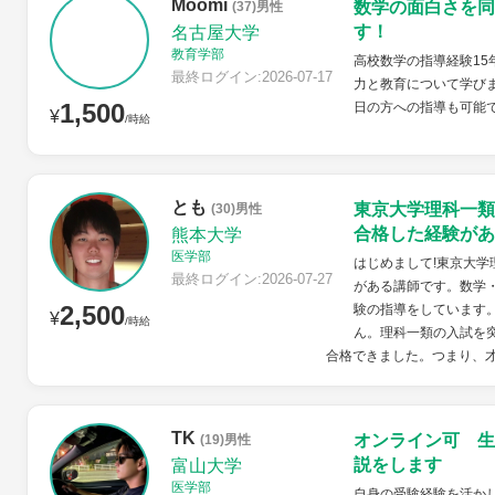
Moomi
数学の面白さを同
(37)男性
す！
名古屋大学
教育学部
高校数学の指導経験15
最終ログイン:2026-07-17
力と教育について学びま
1,500
日の方への指導も可能
¥
/時給
とも
東京大学理科一類
(30)男性
合格した経験があ
熊本大学
医学部
はじめまして!東京大
最終ログイン:2026-07-27
がある講師です。数学
2,500
験の指導をしています
¥
/時給
ん。理科一類の入試を
合格できました。つまり、才
TK
オンライン可 生
(19)男性
説をします
富山大学
医学部
自身の受験経験を活か