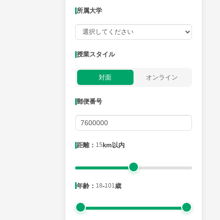
所属大学
授業可能日
授業スタイル
月曜日
火曜日
水曜日
木曜日
金曜日
対面
オンライン
所属大学
郵便番号
距離：15km以内
距離：
15
km以内
年齢：18-101歳
年齢：
18
-
101
歳
性別