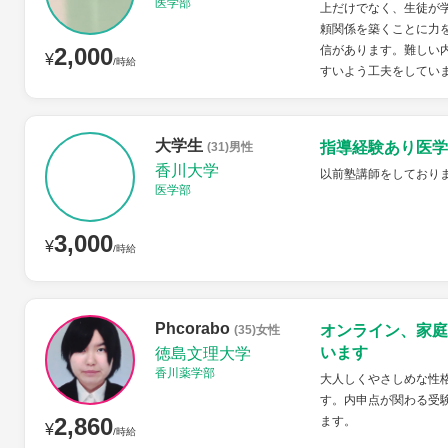
医学部
上だけでなく、生徒が
頼関係を築くことに力
2,000
信があります。難しい
¥
/時給
すいよう工夫をしていま
大学生
指導経験あり医学
(31)男性
香川大学
以前塾講師をしており
医学部
3,000
¥
/時給
Phcorabo
オンライン、家庭
(35)女性
います
徳島文理大学
香川薬学部
大人しくやさしめな性
す。内申点が関わる受
2,860
ます。
¥
/時給