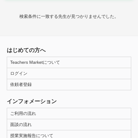
時給：¥1,000 ～ ¥10,000
検索条件に一致する先生が見つかりませんでした。
授業可能日
月曜日
火曜日
水曜日
木曜日
金曜日
はじめての方へ
土曜日
日曜日
Teachers Marketについて
ログイン
所属大学
依頼者登録
インフォメーション
距離：15km以内
ご利用の流れ
面談の流れ
年齢：18-101歳
授業実施報告について