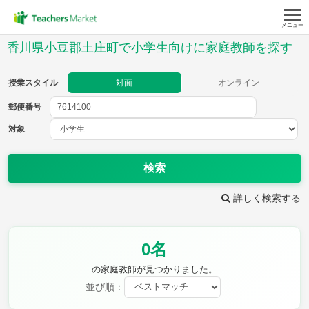
メニュー
授業スタイル
香川県小豆郡土庄町で小学生向けに家庭教師を探す
対面
オンライン
授業スタイル
対面
オンライン
郵便番号
郵便
番号
対象
対象
検索
詳しく検索する
教科
0名
国語
社会
算数
理科
英語
音楽
の家庭教師が見つかりました。
家庭科
保健・体育
並び順：
図画工作
書写