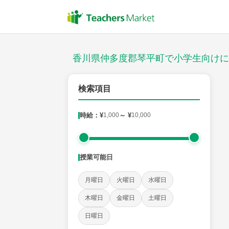
授業スタイル
対面
香川県仲多度郡琴平町で小学生向けに
郵便番号
検索項目
時給：¥
1,000
～ ¥
10,000
対象
授業可能日
教科
月曜日
火曜日
水曜日
国語
社会
算数
理科
英語
音楽
木曜日
金曜日
土曜日
日曜日
時給：¥1,000 ～ ¥10,000