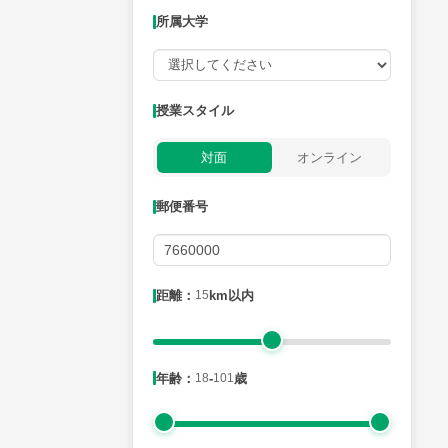
所属大学
授業可能日
授業スタイル
月曜日
火曜日
水曜日
木曜日
金曜日
対面
オンライン
所属大学
郵便番号
距離：15km以内
距離：
15
km以内
年齢：18-101歳
年齢：
18
-
101
歳
性別