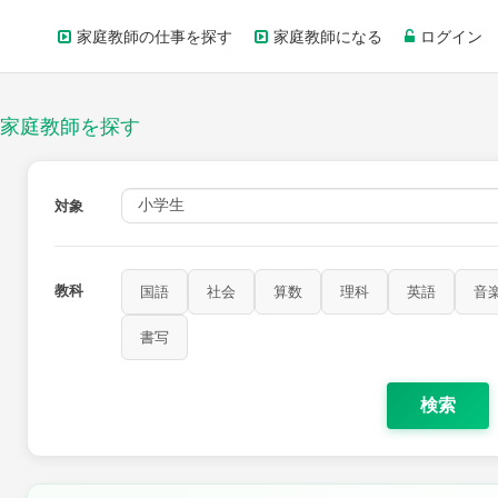
家庭教師の仕事を探す
家庭教師になる
ログイン
家庭教師を探す
対象
教科
国語
社会
算数
理科
英語
音
書写
検索
家庭科
保健・体育
図画工作
書写