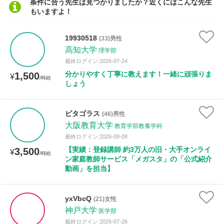
条件に合う先生は見つかりましたか？近くにはこんな先生
もいますよ！
性別
19930518
(33)男性
高知大学
理学部
最終ログイン:2026-07-24
分かりやすく丁寧に教えます！一緒に頑張りま
1,500
¥
/時給
しょう
ピタゴラス
(46)男性
大阪教育大学
教育学部教養学科
最終ログイン:2026-08-08
【実績：登録講師 約3万人の旧・大手オンライ
3,500
¥
/時給
ン家庭教師サービス「メガスタ」の「公式紹介
動画」を担当】
yxVbcQ
(21)女性
神戸大学
医学部
最終ログイン:2026-07-26