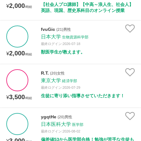
【社会人プロ講師】【中高～浪人生、社会人】
2,000
¥
/時給
英語、現国、歴史系科目のオンライン授業
fvuGic
(21)男性
日本大学
生物資源科学部
最終ログイン:2026-07-18
獣医学生が教えます。
2,000
¥
/時給
R.T.
(20)女性
東京大学
経済学部
最終ログイン:2026-07-29
生徒に寄り添い指導させていただきます！
3,500
¥
/時給
ygqtHe
(20)男性
日本医科大学
医学部
最終ログイン:2026-08-02
偏差値53から医学部合格！勉強が苦手な生徒も
3,000