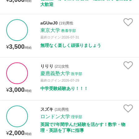
¥
/時給
大歓迎
aGUwJ0
(19)男性
東京大学
教養学部
最終ログイン:2026-07-31
無理なく楽しく頑張りましょう
3,500
¥
/時給
りりり
(21)女性
慶應義塾大学
医学部
最終ログイン:2026-07-29
中学受験経験あり！！！
3,000
¥
/時給
スズキ
(18)男性
ロンドン大学
理学部
英国で7年間学んだ経験を活かす！数学・物
理・英語を丁寧に指導
2,000
¥
/時給