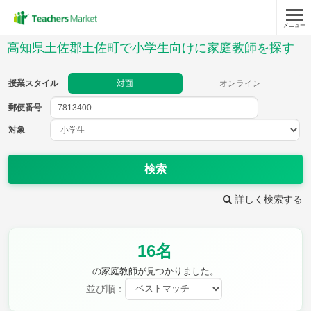
メニュー
授業スタイル
高知県土佐郡土佐町で小学生向けに家庭教師を探す
対面
オンライン
授業スタイル
対面
オンライン
郵便番号
郵便
番号
対象
対象
検索
詳しく検索する
教科
16名
国語
社会
算数
理科
英語
音楽
の家庭教師が見つかりました。
家庭科
保健・体育
並び順：
図画工作
書写