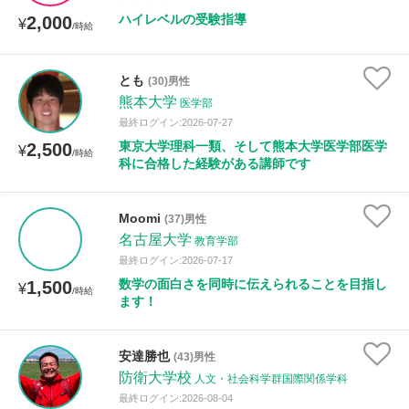
ハイレベルの受験指導
2,000
¥
/時給
とも
(30)男性
熊本大学
医学部
最終ログイン:2026-07-27
東京大学理科一類、そして熊本大学医学部医学
2,500
¥
/時給
科に合格した経験がある講師です
Moomi
(37)男性
名古屋大学
教育学部
最終ログイン:2026-07-17
数学の面白さを同時に伝えられることを目指し
1,500
¥
/時給
ます！
安達勝也
(43)男性
防衛大学校
人文・社会科学群国際関係学科
最終ログイン:2026-08-04