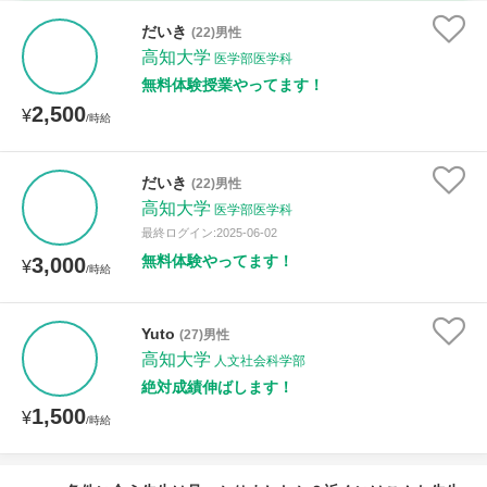
時給：¥1,000 ～ ¥10,000
だいき
(22)男性
高知大学
医学部医学科
無料体験授業やってます！
2,500
授業可能日
¥
/時給
月曜日
火曜日
水曜日
木曜日
金曜日
だいき
(22)男性
高知大学
土曜日
日曜日
医学部医学科
最終ログイン:2025-06-02
無料体験やってます！
3,000
¥
所属大学
/時給
Yuto
(27)男性
高知大学
人文社会科学部
距離：15km以内
絶対成績伸ばします！
1,500
¥
/時給
年齢：18-101歳