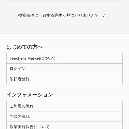
時給：¥1,000 ～ ¥10,000
検索条件に一致する先生が見つかりませんでした。
授業可能日
月曜日
火曜日
水曜日
木曜日
金曜日
はじめての方へ
土曜日
日曜日
Teachers Marketについて
ログイン
所属大学
依頼者登録
インフォメーション
距離：15km以内
ご利用の流れ
面談の流れ
年齢：18-101歳
授業実施報告について