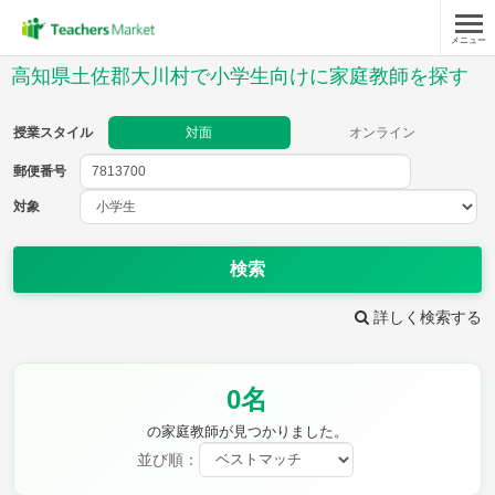
メニュー
授業スタイル
高知県土佐郡大川村で小学生向けに家庭教師を探す
対面
オンライン
授業スタイル
対面
オンライン
郵便番号
郵便
番号
対象
対象
検索
詳しく検索する
教科
0名
国語
社会
算数
理科
英語
音楽
の家庭教師が見つかりました。
家庭科
保健・体育
並び順：
図画工作
書写