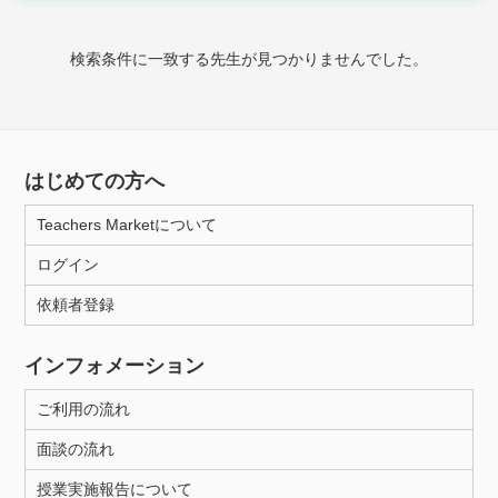
時給：¥1,000 ～ ¥10,000
検索条件に一致する先生が見つかりませんでした。
授業可能日
月曜日
火曜日
水曜日
木曜日
金曜日
はじめての方へ
土曜日
日曜日
Teachers Marketについて
ログイン
所属大学
依頼者登録
インフォメーション
距離：15km以内
ご利用の流れ
面談の流れ
年齢：18-101歳
授業実施報告について