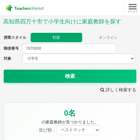
メニュー
授業スタイル
高知県四万十市で小学生向けに家庭教師を探す
対面
オンライン
授業スタイル
対面
オンライン
郵便番号
郵便
番号
対象
対象
検索
詳しく検索する
教科
0名
国語
社会
算数
理科
英語
音楽
の家庭教師が見つかりました。
家庭科
保健・体育
並び順：
図画工作
書写