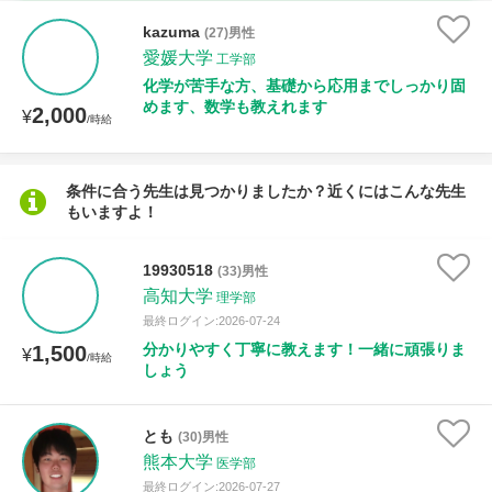
時給：¥1,000 ～ ¥10,000
kazuma
(27)男性
愛媛大学
工学部
化学が苦手な方、基礎から応用までしっかり固
めます、数学も教えれます
2,000
授業可能日
¥
/時給
月曜日
火曜日
水曜日
木曜日
金曜日
条件に合う先生は見つかりましたか？近くにはこんな先生
もいますよ！
土曜日
日曜日
所属大学
19930518
(33)男性
高知大学
理学部
最終ログイン:2026-07-24
分かりやすく丁寧に教えます！一緒に頑張りま
1,500
¥
/時給
距離：15km以内
しょう
とも
(30)男性
熊本大学
年齢：18-101歳
医学部
最終ログイン:2026-07-27