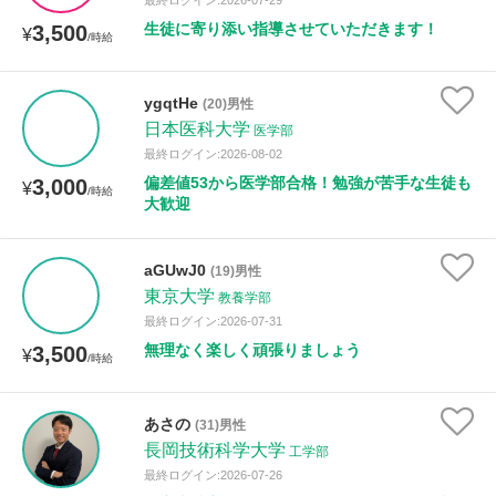
最終ログイン:2026-07-29
生徒に寄り添い指導させていただきます！
3,500
¥
/時給
ygqtHe
(20)男性
日本医科大学
医学部
最終ログイン:2026-08-02
偏差値53から医学部合格！勉強が苦手な生徒も
3,000
¥
/時給
大歓迎
aGUwJ0
(19)男性
東京大学
教養学部
最終ログイン:2026-07-31
無理なく楽しく頑張りましょう
3,500
¥
/時給
あさの
(31)男性
長岡技術科学大学
工学部
最終ログイン:2026-07-26