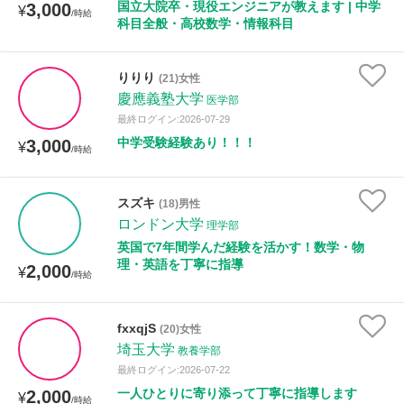
国立大院卒・現役エンジニアが教えます | 中学
3,000
¥
/時給
科目全般・高校数学・情報科目
りりり
(21)女性
慶應義塾大学
医学部
最終ログイン:2026-07-29
中学受験経験あり！！！
3,000
¥
/時給
スズキ
(18)男性
ロンドン大学
理学部
英国で7年間学んだ経験を活かす！数学・物
理・英語を丁寧に指導
2,000
¥
/時給
fxxqjS
(20)女性
埼玉大学
教養学部
最終ログイン:2026-07-22
一人ひとりに寄り添って丁寧に指導します
2,000
¥
/時給