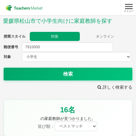
メニュー
授業スタイル
愛媛県松山市で小学生向けに家庭教師を探す
対面
オンライン
授業スタイル
対面
オンライン
郵便番号
郵便
番号
対象
対象
検索
詳しく検索する
教科
16名
国語
社会
算数
理科
英語
音楽
の家庭教師が見つかりました。
家庭科
保健・体育
並び順：
図画工作
書写