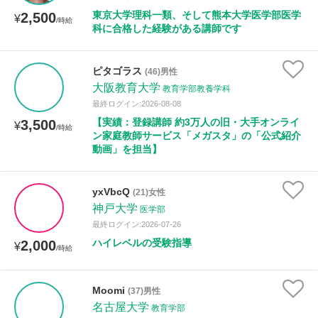
東京大学理科一類、そして熊本大学医学部医学
2,500
¥
/時給
科に合格した経験がある講師です
性別
ピタゴラス
(46)男性
大阪教育大学
教育学部教養学科
最終ログイン:2026-08-08
【実績：登録講師 約3万人の旧・大手オンライ
3,500
¥
/時給
ン家庭教師サービス「メガスタ」の「公式紹介
動画」を担当】
yxVbcQ
(21)女性
神戸大学
医学部
最終ログイン:2026-07-26
ハイレベルの受験指導
2,000
¥
/時給
Moomi
(37)男性
名古屋大学
教育学部