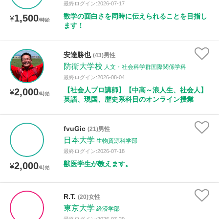
最終ログイン:2026-07-17
数学の面白さを同時に伝えられることを目指し
1,500
¥
/時給
ます！
安達勝也
(43)男性
防衛大学校
人文・社会科学群国際関係学科
最終ログイン:2026-08-04
【社会人プロ講師】【中高～浪人生、社会人】
2,000
¥
/時給
英語、現国、歴史系科目のオンライン授業
fvuGic
(21)男性
日本大学
生物資源科学部
最終ログイン:2026-07-18
獣医学生が教えます。
2,000
¥
/時給
R.T.
(20)女性
東京大学
経済学部