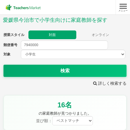
メニュー
授業スタイル
愛媛県今治市で小学生向けに家庭教師を探す
対面
オンライン
授業スタイル
対面
オンライン
郵便番号
郵便
番号
対象
対象
検索
詳しく検索する
教科
16名
国語
社会
算数
理科
英語
音楽
の家庭教師が見つかりました。
家庭科
保健・体育
並び順：
図画工作
書写