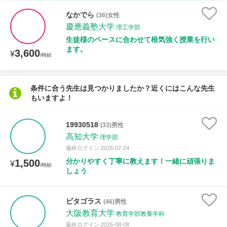
時給：¥1,000 ～ ¥10,000
なかでら
(36)女性
慶應義塾大学
理工学部
生徒様のペースに合わせて根気強く授業を行い
ます。
3,600
授業可能日
¥
/時給
月曜日
火曜日
水曜日
木曜日
金曜日
条件に合う先生は見つかりましたか？近くにはこんな先生
もいますよ！
土曜日
日曜日
所属大学
19930518
(33)男性
高知大学
理学部
最終ログイン:2026-07-24
分かりやすく丁寧に教えます！一緒に頑張りま
1,500
¥
/時給
距離：15km以内
しょう
ピタゴラス
(46)男性
大阪教育大学
年齢：18-101歳
教育学部教養学科
最終ログイン:2026-08-08