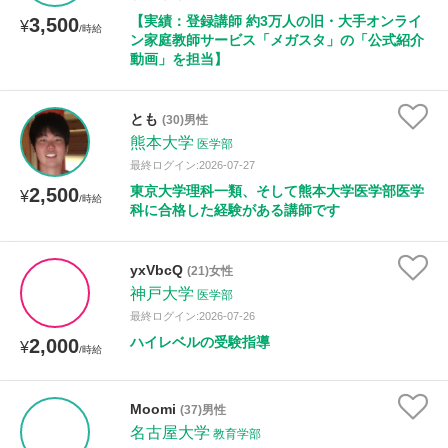
【実績：登録講師 約3万人の旧・大手オンライ
3,500
¥
/時給
ン家庭教師サービス「メガスタ」の「公式紹介
性別
動画」を担当】
とも
(30)男性
熊本大学
医学部
最終ログイン:2026-07-27
東京大学理科一類、そして熊本大学医学部医学
2,500
¥
/時給
科に合格した経験がある講師です
yxVbcQ
(21)女性
神戸大学
医学部
最終ログイン:2026-07-26
ハイレベルの受験指導
2,000
¥
/時給
Moomi
(37)男性
名古屋大学
教育学部