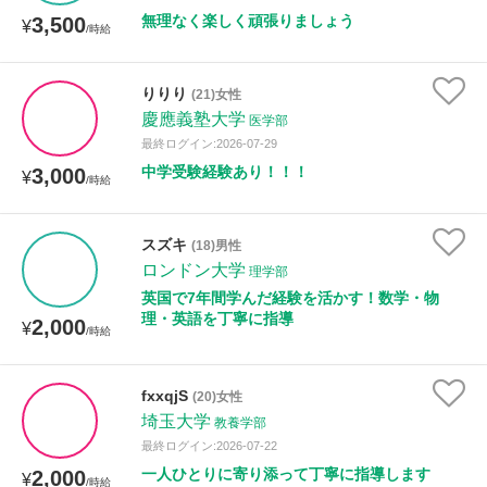
無理なく楽しく頑張りましょう
3,500
¥
/時給
りりり
(21)女性
慶應義塾大学
医学部
最終ログイン:2026-07-29
中学受験経験あり！！！
3,000
¥
/時給
スズキ
(18)男性
ロンドン大学
理学部
英国で7年間学んだ経験を活かす！数学・物
理・英語を丁寧に指導
2,000
¥
/時給
fxxqjS
(20)女性
埼玉大学
教養学部
最終ログイン:2026-07-22
一人ひとりに寄り添って丁寧に指導します
2,000
¥
/時給