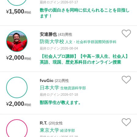
最終ログイン:2026-07-17
数学の面白さを同時に伝えられることを目指し
1,500
¥
/時給
ます！
安達勝也
(43)男性
防衛大学校
人文・社会科学群国際関係学科
最終ログイン:2026-08-04
【社会人プロ講師】【中高～浪人生、社会人】
2,000
¥
/時給
英語、現国、歴史系科目のオンライン授業
fvuGic
(21)男性
日本大学
生物資源科学部
最終ログイン:2026-07-18
獣医学生が教えます。
2,000
¥
/時給
R.T.
(20)女性
東京大学
経済学部