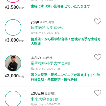
最終ログイン:2026-07-29
生徒に寄り添い指導させていただきます！
3,500
¥
/時給
ygqtHe
(20)男性
日本医科大学
医学部
最終ログイン:2026-08-02
偏差値53から医学部合格！勉強が苦手な生徒も
3,000
¥
/時給
大歓迎
あさの
(31)男性
長岡技術科学大学
工学部
最終ログイン:2026-07-26
国立大院卒・現役エンジニアが教えます | 中学
3,000
¥
/時給
科目全般・高校数学・情報科目
aGUwJ0
(19)男性
東京大学
教養学部
最終ログイン:2026-07-31