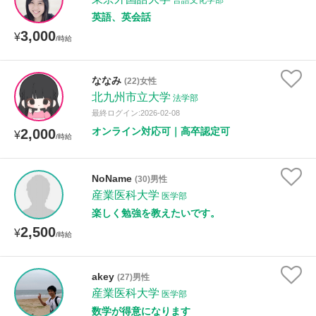
言語文化学部
英語、英会話
3,000
¥
/時給
ななみ
(22)女性
北九州市立大学
法学部
最終ログイン:2026-02-08
オンライン対応可｜高卒認定可
2,000
¥
/時給
NoName
(30)男性
産業医科大学
医学部
楽しく勉強を教えたいです。
2,500
¥
/時給
akey
(27)男性
産業医科大学
医学部
数学が得意になります