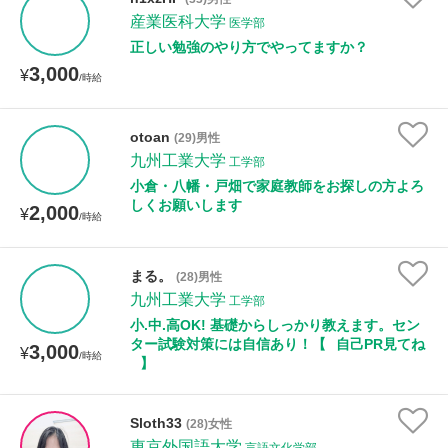
産業医科大学
医学部
正しい勉強のやり方でやってますか？
性別
3,000
¥
/時給
otoan
(29)男性
九州工業大学
工学部
小倉・八幡・戸畑で家庭教師をお探しの方よろ
しくお願いします
2,000
¥
/時給
まる。
(28)男性
九州工業大学
工学部
小.中.高OK! 基礎からしっかり教えます。セン
ター試験対策には自信あり！【⠀自己PR見てね
3,000
¥
/時給
⠀】
Sloth33
(28)女性
東京外国語大学