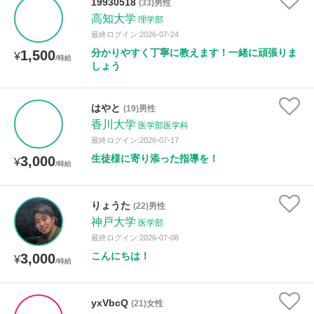
19930518
(33)男性
高知大学
理学部
最終ログイン:2026-07-24
分かりやすく丁寧に教えます！一緒に頑張りま
1,500
¥
/時給
しょう
はやと
(19)男性
香川大学
医学部医学科
最終ログイン:2026-07-17
生徒様に寄り添った指導を！
3,000
¥
/時給
りょうた
(22)男性
神戸大学
医学部
最終ログイン:2026-07-08
こんにちは！
3,000
¥
/時給
yxVbcQ
(21)女性