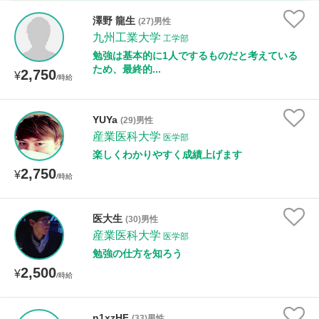
時給：¥1,000 ～ ¥10,000
澤野 龍生
(27)男性
九州工業大学
工学部
勉強は基本的に1人でするものだと考えている
ため、最終的...
2,750
授業可能日
¥
/時給
月曜日
火曜日
水曜日
木曜日
金曜日
YUYa
(29)男性
産業医科大学
土曜日
日曜日
医学部
楽しくわかりやすく成績上げます
2,750
¥
所属大学
/時給
医大生
(30)男性
産業医科大学
医学部
距離：15km以内
勉強の仕方を知ろう
2,500
¥
/時給
年齢：18-101歳
n1xzHF
(33)男性