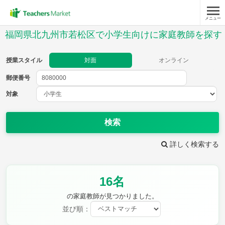
メニュー
授業スタイル
福岡県北九州市若松区で小学生向けに家庭教師を探す
対面
オンライン
授業スタイル
対面
オンライン
郵便番号
郵便
番号
対象
対象
検索
詳しく検索する
教科
16名
国語
社会
算数
理科
英語
音楽
の家庭教師が見つかりました。
家庭科
保健・体育
並び順：
図画工作
書写