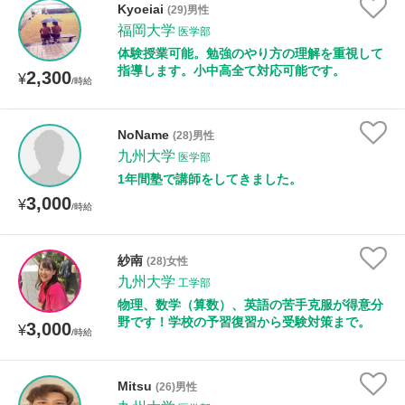
Kyoeiai
(29)男性
福岡大学
医学部
性別
体験授業可能。勉強のやり方の理解を重視して
指導します。小中高全て対応可能です。
2,300
¥
/時給
NoName
(28)男性
九州大学
医学部
1年間塾で講師をしてきました。
3,000
¥
/時給
紗南
(28)女性
九州大学
工学部
物理、数学（算数）、英語の苦手克服が得意分
野です！学校の予習復習から受験対策まで。
3,000
¥
/時給
Mitsu
(26)男性