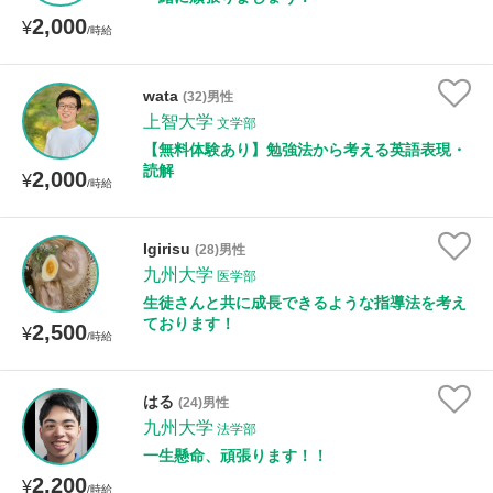
2,000
¥
/時給
wata
(32)男性
上智大学
文学部
【無料体験あり】勉強法から考える英語表現・
読解
2,000
¥
/時給
Igirisu
(28)男性
九州大学
医学部
生徒さんと共に成長できるような指導法を考え
ております！
2,500
¥
/時給
はる
(24)男性
九州大学
法学部
一生懸命、頑張ります！！
2,200
¥
/時給