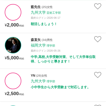
時給：¥1,000 ～ ¥10,000
藍先生
(25)女性
九州大学
芸術工学部
最終ログイン:2026-06-17
朝活しましょう！
2,000
授業可能日
¥
/時給
月曜日
火曜日
水曜日
木曜日
金曜日
森直矢
(34)男性
福岡大学
土曜日
日曜日
理学部
最終ログイン:2026-05-26
中学,高校,大学受験対策、そして大学単位取
5,000
¥
所属大学
/時給
得、しっかりと導きます！
YN
(29)女性
距離：15km以内
九州大学
理学部
小中学生から大学受験まで対応します。
2,500
¥
/時給
年齢：18-101歳