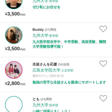
九州大学
医学部
ぜひ私にお任せを
3,500
¥
/時給
Buddy
(27)男性
九州大学
医学部
九大医学部在学中、中学受験、高校受験、難関
大学受験指導可能！
3,500
¥
/時給
生徒さんを応援
(54)女性
広島女学院大学
人文学部
最終ログイン:2026-05-31
勉強の苦手な生徒さんを親身にサポートします
2,800
¥
/時給
とも
(24)男性
九州大学
医学部
一緒に頑張りましょう！