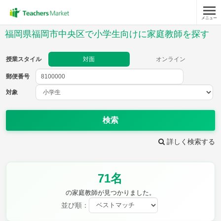
メニュー
授業スタイル
福岡県福岡市中央区で小学生向けに家庭教師を探す
対面
オンライン
授業スタイル
対面
オンライン
郵便番号
郵便
番号
対象
対象
検索
詳しく検索する
教科
71名
国語
社会
算数
理科
英語
音楽
の家庭教師が見つかりました。
家庭科
保健・体育
並び順：
図画工作
書写