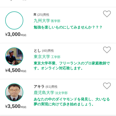
R
(25)男性
九州大学
医学部
勉強を楽しいものにしてみませんか？？？
3,000
¥
/時給
とし
(40)男性
東京大学
工学部
東京大学卒業、フリーランスのプロ家庭教師で
す。オンライン対応致します。
4,500
¥
/時給
アキラ
(61)男性
鹿児島大学
法文学部
あなたの中のダイヤモンドを発見し、大いなる
夢の実現に向けて歩き始めましょう。
3,500
¥
/時給