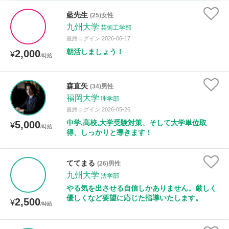
時給：¥1,000 ～ ¥10,000
藍先生
(25)女性
九州大学
芸術工学部
最終ログイン:2026-06-17
朝活しましょう！
2,000
授業可能日
¥
/時給
月曜日
火曜日
水曜日
木曜日
金曜日
森直矢
(34)男性
福岡大学
土曜日
日曜日
理学部
最終ログイン:2026-05-26
中学,高校,大学受験対策、そして大学単位取
5,000
¥
所属大学
/時給
得、しっかりと導きます！
ててまる
(26)男性
距離：15km以内
九州大学
法学部
やる気を出させる自信しかありません。厳しく
優しくなど要望に応じた指導いたします。
2,500
¥
/時給
年齢：18-101歳