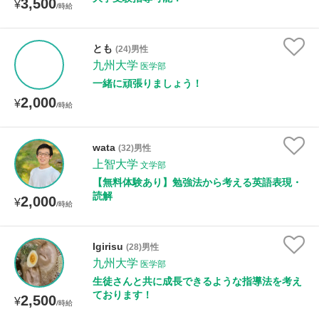
3,500
¥
/時給
とも
(24)男性
九州大学
医学部
一緒に頑張りましょう！
2,000
¥
/時給
wata
(32)男性
上智大学
文学部
【無料体験あり】勉強法から考える英語表現・
読解
2,000
¥
/時給
Igirisu
(28)男性
九州大学
医学部
生徒さんと共に成長できるような指導法を考え
ております！
2,500
¥
/時給