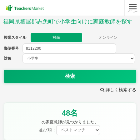
メニュー
授業スタイル
福岡県糟屋郡志免町で小学生向けに家庭教師を探す
対面
オンライン
授業スタイル
対面
オンライン
郵便番号
郵便
番号
対象
対象
検索
詳しく検索する
教科
48名
国語
社会
算数
理科
英語
音楽
の家庭教師が見つかりました。
家庭科
保健・体育
並び順：
図画工作
書写