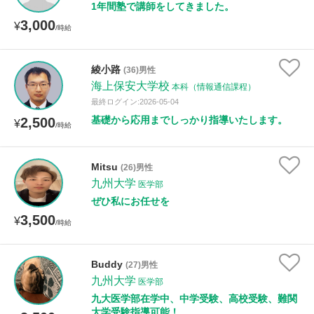
1年間塾で講師をしてきました。
3,000
¥
/時給
綾小路
(36)男性
海上保安大学校
本科（情報通信課程）
最終ログイン:2026-05-04
基礎から応用までしっかり指導いたします。
2,500
¥
/時給
Mitsu
(26)男性
九州大学
医学部
ぜひ私にお任せを
3,500
¥
/時給
Buddy
(27)男性
九州大学
医学部
九大医学部在学中、中学受験、高校受験、難関
大学受験指導可能！