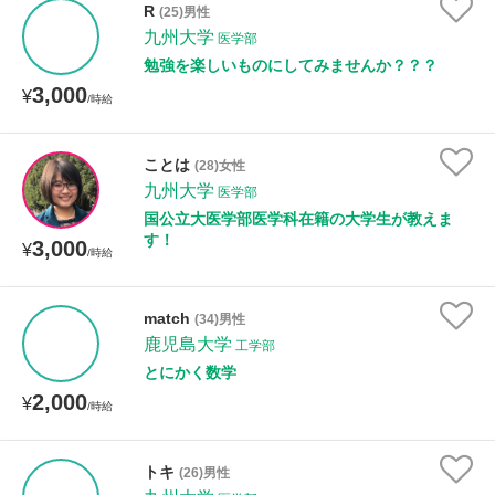
R
(25)男性
九州大学
医学部
性別
勉強を楽しいものにしてみませんか？？？
3,000
¥
/時給
ことは
(28)女性
九州大学
医学部
国公立大医学部医学科在籍の大学生が教えま
す！
3,000
¥
/時給
match
(34)男性
鹿児島大学
工学部
とにかく数学
2,000
¥
/時給
トキ
(26)男性