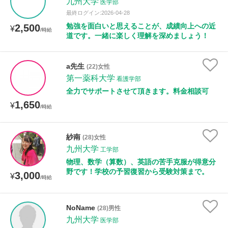
九州大学
医学部
最終ログイン:2026-04-28
勉強を面白いと思えることが、成績向上への近
2,500
¥
/時給
道です。一緒に楽しく理解を深めましょう！
a先生
(22)女性
第一薬科大学
看護学部
全力でサポートさせて頂きます。料金相談可
1,650
¥
/時給
紗南
(28)女性
九州大学
工学部
物理、数学（算数）、英語の苦手克服が得意分
野です！学校の予習復習から受験対策まで。
3,000
¥
/時給
NoName
(28)男性
九州大学
医学部